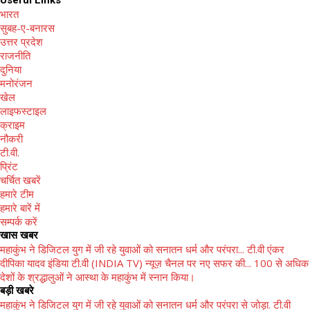
भारत
सुबह-ए-बनारस
उत्तर प्रदेश
राजनीति
दुनिया
मनोरंजन
खेल
लाइफस्टाइल
क्राइम
नौकरी
टी.वी.
प्रिंट
चर्चित खबरें
हमारे टीम
हमारे बारें में
सम्पर्क करें
खास खबर
महाकुंभ ने डिजिटल युग में जी रहे युवाओं को सनातन धर्म और परंपरा...
टी.वी एंकर
दीपिका यादव इंडिया टी.वी (INDIA TV) न्यूज़ चैनल पर नए सफर की...
100 से अधिक
देशों के श्रद्धालुओं ने आस्था के महाकुंभ में स्नान किया।
बड़ी खबरे
महाकुंभ ने डिजिटल युग में जी रहे युवाओं को सनातन धर्म और परंपरा से जोड़ा.
टी.वी