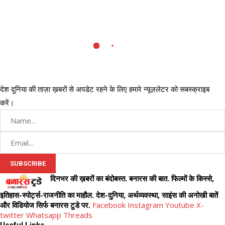
देश दुनिया की ताज़ा ख़बरों से अपडेट रहने के लिए हमारे न्यूज़लेटर को सबस्क्राइब
करें।
दिनभर की ख़बरों का बंदोबस्त. बनारस की बात. फिल्मों के किस्से,
इतिहास-स्पोर्ट्स-राजनीति का माहौल. देश-दुनिया, अर्थव्यवस्था, साइंस की अनोखी बातें
और विडियोज सिर्फ बनारस टुडे पर.
Facebook
Instagram
Youtube
X-
twitter
Whatsapp
Threads
Useful Links