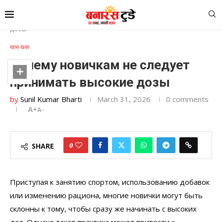
Home
»
Почему новичкам не следует принимать высокие
дозы
खास खबर
Почему новичкам не следует
принимать высокие дозы
by
Sunil Kumar Bharti
March 31, 2026
0 comments
A+
A-
0
SHARE
Приступая к занятию спортом, использованию добавок
или изменению рациона, многие новички могут быть
склонны к тому, чтобы сразу же начинать с высоких
доз. Однако такая практика может привести к