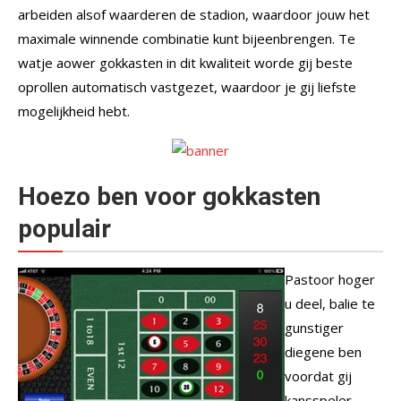
arbeiden alsof waarderen de stadion, waardoor jouw het
maximale winnende combinatie kunt bijeenbrengen. Te
watje aower gokkasten in dit kwaliteit worde gij beste
oprollen automatisch vastgezet, waardoor je gij liefste
mogelijkheid hebt.
Hoezo ben voor gokkasten
populair
Pastoor hoger
u deel, balie te
gunstiger
diegene ben
voordat gij
kansspeler.