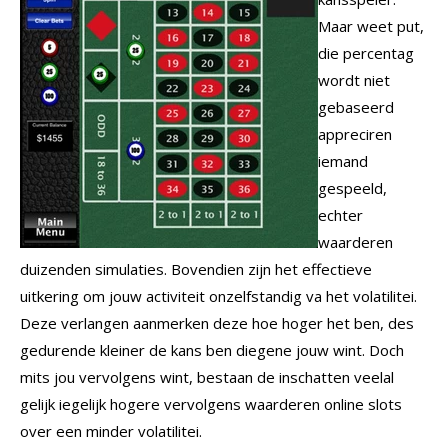
Maar weet put,
die percentag
wordt niet
gebaseerd
appreciren
iemand
gespeeld,
echter
waarderen
duizenden simulaties. Bovendien zijn het effectieve
uitkering om jouw activiteit onzelfstandig va het volatilitei.
Deze verlangen aanmerken deze hoe hoger het ben, des
gedurende kleiner de kans ben diegene jouw wint. Doch
mits jou vervolgens wint, bestaan de inschatten veelal
gelijk iegelijk hogere vervolgens waarderen online slots
over een minder volatilitei.