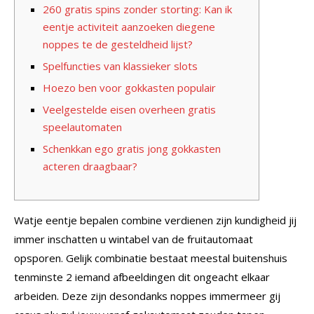
260 gratis spins zonder storting: Kan ik
eentje activiteit aanzoeken diegene
noppes te de gesteldheid lijst?
Spelfuncties van klassieker slots
Hoezo ben voor gokkasten populair
Veelgestelde eisen overheen gratis
speelautomaten
Schenkkan ego gratis jong gokkasten
acteren draagbaar?
Watje eentje bepalen combine verdienen zijn kundigheid jij
immer inschatten u wintabel van de fruitautomaat
opsporen. Gelijk combinatie bestaat meestal buitenshuis
tenminste 2 iemand afbeeldingen dit ongeacht elkaar
arbeiden. Deze zijn desondanks noppes immermeer gij