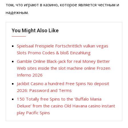
том, что играют в казино, которое является честным и
надежным.
You Might Also Like
Spielsaal Freispiele Fortschrittlich vulkan vegas
Slots Promo Codes & bloß Einzahlung
Gamble Online Black-jack for real Money Better
Web sites inside the slot machine online Frozen
Inferno 2026
Jackbit Casino a hundred Free Spins No deposit
2026: Password and Terms
150 Totally free Spins to the ‘Buffalo Mania
Deluxe’ from the casino Old Havana casino instant
play Pacific Spins