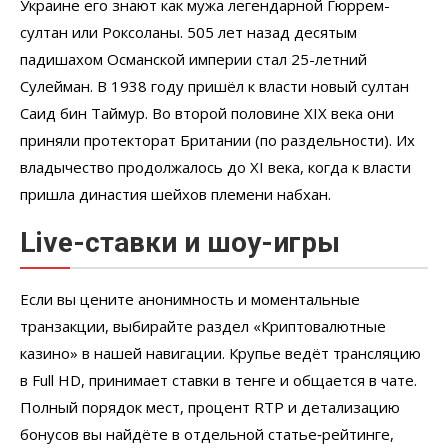
Украине его знают как мужа легендарной Гюррем-
султан или Роксоланы. 505 лет назад десятым
падишахом Османской империи стал 25-летний
Сулейман. В 1938 году пришёл к власти новый султан
Саид бин Таймур. Во второй половине XIX века они
приняли протекторат Британии (по раздельности). Их
владычество продолжалось до XI века, когда к власти
пришла династия шейхов племени набхан.
Live-ставки и шоу-игры
Если вы цените анонимность и моментальные
транзакции, выбирайте раздел «Криптовалютные
казино» в нашей навигации. Крупье ведёт трансляцию
в Full HD, принимает ставки в тенге и общается в чате.
Полный порядок мест, процент RTP и детализацию
бонусов вы найдёте в отдельной статье‑рейтинге,