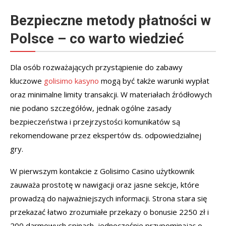
Bezpieczne metody płatności w
Polsce – co warto wiedzieć
Dla osób rozważających przystąpienie do zabawy
kluczowe
golisimo kasyno
mogą być także warunki wypłat
oraz minimalne limity transakcji. W materiałach źródłowych
nie podano szczegółów, jednak ogólne zasady
bezpieczeństwa i przejrzystości komunikatów są
rekomendowane przez ekspertów ds. odpowiedzialnej
gry.
W pierwszym kontakcie z Golisimo Casino użytkownik
zauważa prostotę w nawigacji oraz jasne sekcje, które
prowadzą do najważniejszych informacji. Strona stara się
przekazać łatwo zrozumiałe przekazy o bonusie 2250 zł i
200 darmowych spinach, jednocześnie przypominając o