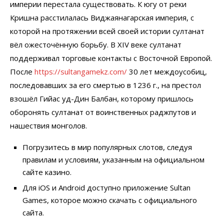
империи перестала существовать. К югу от реки
Кришна расстилалась Виджаянагарская империя, с
которой на протяжении всей своей истории султанат
вёл ожесточённую борьбу. В XIV веке султанат
поддерживал торговые контакты с Восточной Европой.
После
https://sultangamekz.com/
30 лет междоусобиц,
последовавших за его смертью в 1236 г., на престол
взошёл Гийас уд-Дин Балбан, которому пришлось
оборонять султанат от воинственных раджпутов и
нашествия монголов.
Погрузитесь в мир популярных слотов, следуя
правилам и условиям, указанным на официальном
сайте казино.
Для iOS и Android доступно приложение Sultan
Games, которое можно скачать с официального
сайта.