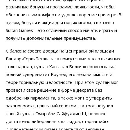
различные бонусы и программы лояльности, чтобы
обеспечить им комфорт и удовлетворение при игре. В
целом, бонусы и акции для новых игроков в казино
Sultan Games – это отличный способ начать играть и
получить дополнительные преимущества.
С балкона своего дворца на центральной площади
Бандар-Сери-Бегавана, в присутствии многотысячных
толп народа, султан Хассанал Болкиах провозгласил
полный суверенитет Брунея, его независимость и
территориальную целостность. При этом султан мог
провести своё решение в форме декрета без
одобрения парламента, а также мог не утвердить
законопроект, принятый советом. На трон вступил
новый султан Омар Али Сайфуддин III, человек
достаточно либеральных взглядов, старавшийся
дипломатическим путём добиться от англичан