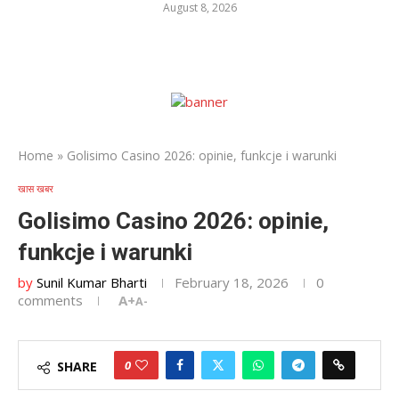
August 8, 2026
Home
»
Golisimo Casino 2026: opinie, funkcje i warunki
खास खबर
Golisimo Casino 2026: opinie,
funkcje i warunki
by
Sunil Kumar Bharti
February 18, 2026
0
comments
A+
A-
0
SHARE