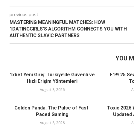
previous post
MASTERING MEANINGFUL MATCHES: HOW
1DATINGGIRLS’S ALGORITHM CONNECTS YOU WITH
AUTHENTIC SLAVIC PARTNERS
YOU M
1xbet Yeni Giriş: Türkiye’de Güvenli ve
F1® 25 Se
Hızlı Erişim Yöntemleri
To
August 8, 2026
A
Golden Panda: The Pulse of Fast-
Toxic 2026 
Paced Gaming
Updated 
August 8, 2026
A