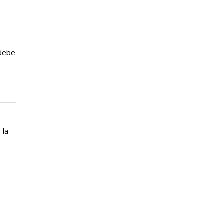
 debe
 la