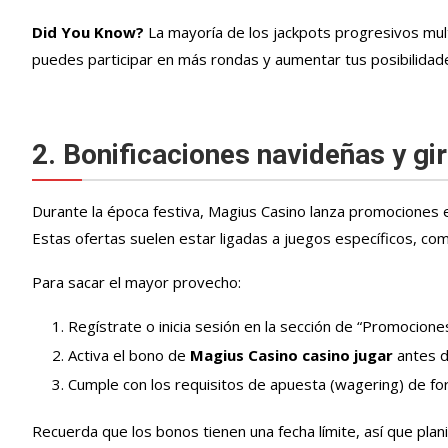
Did You Know?
La mayoría de los jackpots progresivos mult
puedes participar en más rondas y aumentar tus posibilidade
2. Bonificaciones navideñas y gir
Durante la época festiva, Magius Casino lanza promociones e
Estas ofertas suelen estar ligadas a juegos específicos, co
Para sacar el mayor provecho:
Regístrate o inicia sesión en la sección de “Promociones
Activa el bono de
Magius Casino casino jugar
antes d
Cumple con los requisitos de apuesta (wagering) de for
Recuerda que los bonos tienen una fecha límite, así que plan