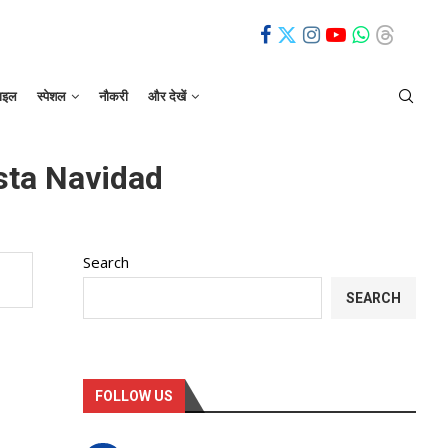
ाइल
स्पेशल
नौकरी
और देखें
sta Navidad
Search
SEARCH
FOLLOW US