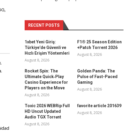
5G,
RECENT POSTS
1xbet Yeni Giriş:
F1® 25 Season Edition
Türkiye’de Güvenli ve
+Patch Torrent 2026
Hızlı Erişim Yöntemleri
August 8, 2026
August 8, 2026
.
a.
Rocket Spin: The
Golden Panda: The
Ultimate Quick‑Play
Pulse of Fast-Paced
Casino Experience for
Gaming
Players on the Move
August 8, 2026
August 8, 2026
Toxic 2026 WEBRip Full
favorite article 201639
HD Uncut Updated
August 8, 2026
Audio TGX Torr𝐞nt
August 8, 2026
nidad