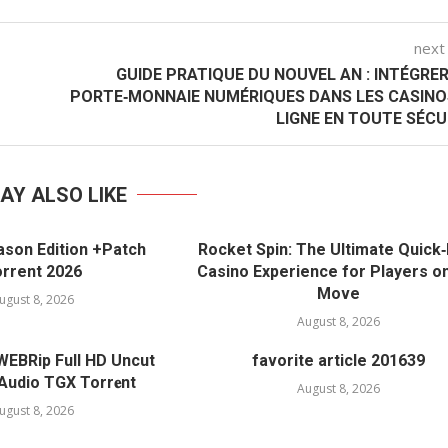
next
GUIDE PRATIQUE DU NOUVEL AN : INTÉGRER
PORTE‑MONNAIE NUMÉRIQUES DANS LES CASINO
LIGNE EN TOUTE SÉCU
AY ALSO LIKE
ason Edition +Patch
Rocket Spin: The Ultimate Quick‑
rrent 2026
Casino Experience for Players o
Move
ugust 8, 2026
August 8, 2026
WEBRip Full HD Uncut
favorite article 201639
Audio TGX Torr𝐞nt
August 8, 2026
ugust 8, 2026