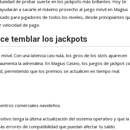
tunidad de probar suerte en los jackpots más brillantes. Hoy te
 ayudarán a sacarle el máximo provecho al juego móvil en Magius
ensado para jugadores de todos los niveles, desde principiantes q
r velocidad de pago.
ace temblar los jackpots
óvil. Con una latencia casi nula, los giros de los slots aparecen
aumenta la adrenalina. En Magius Casino, los juegos de jackpot 
d, permitiendo que los premios se actualicen en tiempo real.
 centros comerciales navideños.
tivo tenga la última actualización del sistema operativo y que la
rás errores de compatibilidad que puedan afectar tu saldo.