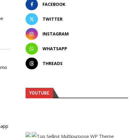
FACEBOOK
ue
TWITTER
INSTAGRAM
WHATSAPP
THREADS
como
YOUTUBE
 app