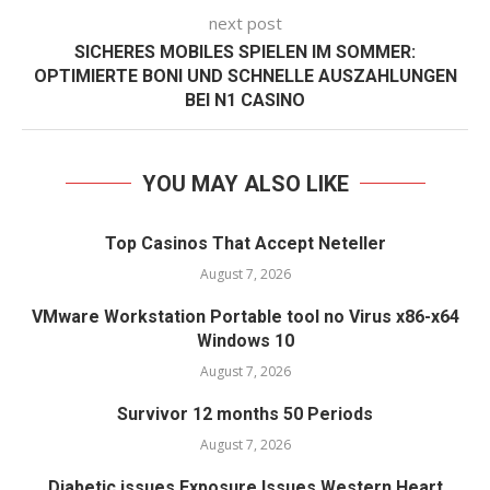
next post
SICHERES MOBILES SPIELEN IM SOMMER:
OPTIMIERTE BONI UND SCHNELLE AUSZAHLUNGEN
BEI N1 CASINO
YOU MAY ALSO LIKE
Top Casinos That Accept Neteller
August 7, 2026
VMware Workstation Portable tool no Virus x86-x64
Windows 10
August 7, 2026
Survivor 12 months 50 Periods
August 7, 2026
Diabetic issues Exposure Issues Western Heart