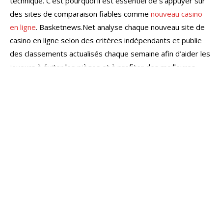
technique. C’est pourquoi il est essentiel de s’appuyer sur
des sites de comparaison fiables comme
nouveau casino
en ligne
. Basketnews.Net analyse chaque nouveau site de
casino en ligne selon des critères indépendants et publie
des classements actualisés chaque semaine afin d’aider les
joueurs à éviter les pièges et à profiter des meilleures
promotions disponibles dès leur inscription.
Dans cet article nous décomposerons le fonctionnement
technique des plateformes, les points clés pour repérer un
meilleur casino en ligne 2026, les stratégies gagnantes sur
les jeux phares ainsi que les bonnes pratiques pour jouer
de façon responsable et sécurisée. Au fil des sections vous
disposerez d’un guide pratique qui simplifie votre prise de
décision tout en vous protégeant contre les risques liés
aux jeux d’argent sur internet.
Section 1 : Comprendre le