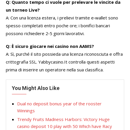
Q: Quanto tempo ci vuole per prelevare le vincite da
un torneo Live?
A: Con una licenza estera, i prelievi tramite e‑wallet sono
spesso completati entro poche ore; i bonifici bancari
possono richiedere 2‑5 giorni lavorativi.
Q: È sicuro giocare nei casino non AAMS?
A: Sì, purché il sito possieda una licenza riconosciuta e offra
crittografia SSL. Yabbycasino.It controlla questi aspetti
prima di inserire un operatore nella sua classifica.
You Might Also Like
Dual no deposit bonus year of the rooster
Winnings
Trendy Fruits Madness Harbors: Victory Huge
casino deposit 10 play with 50 Which have Racy