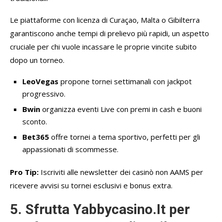
Le piattaforme con licenza di Curaçao, Malta o Gibilterra
garantiscono anche tempi di prelievo più rapidi, un aspetto
cruciale per chi vuole incassare le proprie vincite subito
dopo un torneo.
LeoVegas
propone tornei settimanali con jackpot
progressivo.
Bwin
organizza eventi Live con premi in cash e buoni
sconto.
Bet365
offre tornei a tema sportivo, perfetti per gli
appassionati di scommesse.
Pro Tip:
Iscriviti alle newsletter dei casinò non AAMS per
ricevere avvisi su tornei esclusivi e bonus extra.
5. Sfrutta Yabbycasino.It per