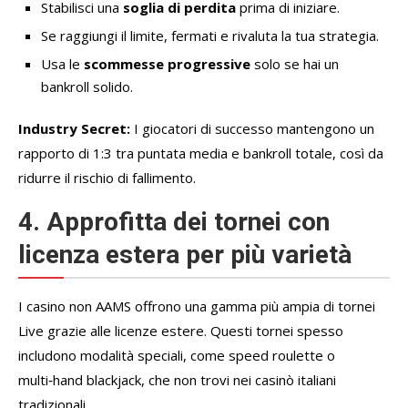
Stabilisci una
soglia di perdita
prima di iniziare.
Se raggiungi il limite, fermati e rivaluta la tua strategia.
Usa le
scommesse progressive
solo se hai un
bankroll solido.
Industry Secret:
I giocatori di successo mantengono un
rapporto di 1:3 tra puntata media e bankroll totale, così da
ridurre il rischio di fallimento.
4. Approfitta dei tornei con
licenza estera per più varietà
I casino non AAMS offrono una gamma più ampia di tornei
Live grazie alle licenze estere. Questi tornei spesso
includono modalità speciali, come speed roulette o
multi‑hand blackjack, che non trovi nei casinò italiani
tradizionali.