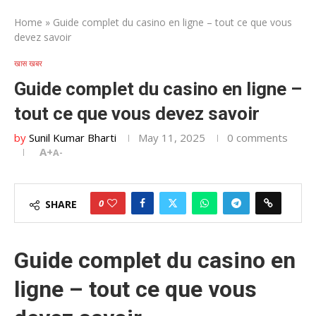
Home
»
Guide complet du casino en ligne – tout ce que vous
devez savoir
खास खबर
Guide complet du casino en ligne –
tout ce que vous devez savoir
by
Sunil Kumar Bharti
May 11, 2025
0 comments
A+
A-
0
SHARE
Guide complet du casino en
ligne – tout ce que vous