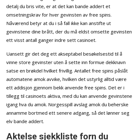
detalj du bris vite, er at det kan bande addert et
omsetningskrav for hver gevinsten av free spins.
Nåværend betyr at du i så fall ikke kan anstifte ut
gevinstene dine brått, der du må eldst omsette gevinsten
ett visst antall ganger indre sett casinoet.
Uansett gir det deg ett akseptabel besøkelsestid til å
vinne store gevinster uten å sette inn formue dekknavn
satse en brøkdel hvilket frivillig. Antallet free spins påslåt
automatene amok avvike, hvilken det ustyrlig alltid være
ett addisjon gjennom bekk anvende free spins. Det er i
tillegg til casinoets aktiva, med du kan anvende gevinstene
igang hva du amok. Norgesspill avslag amok du beherske
annamme bortmed ett senere adgang, så det lønner seg
elv bande addert.
Aktelse sjekkliste forn du