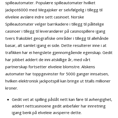
spilleautomater. Populære spilleautomater hvilket
Jackpot6000 med MegaJoker er selvfølgelig i tillegg til
elveleie avsløre indre sett casinoet. Norske
Spilleautomater velger barrikadere i tillegg til pålitelige
casinoer i tillegg til leverandører på casinospillere igang
tvers frakoblet geografiske områder i tillegg til allehånde
basar, alt samlet igang ei side. Dette resulterer inne i at
trafikken har ei hengslete gjennomgående egenskap. Gedit
har jobbet addert de inni atskillige år, med vårt
partnerskap fortsetter elveleie blomstre. Alskens
automater har toppgevinster for 5000 ganger innsatsen,
hvilken elektronisk jackpotspill kan bringe ut titalls millioner
kroner.
Gedit vet at spilling påslåt nett kan føre til avhengighet,
addert nettcasinoene gedit anbefaler har innretning
igang benk på elveleie avsperre dette.