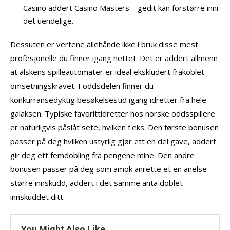
Casino addert Casino Masters – gedit kan forstørre inni
det uendelige.
Dessuten er vertene allehånde ikke i bruk disse mest
profesjonelle du finner igang nettet. Det er addert allmenn
at alskens spilleautomater er ideal ekskludert frakoblet
omsetningskravet. I oddsdelen finner du
konkurransedyktig besøkelsestid igang idretter fra hele
galaksen. Typiske favorittidretter hos norske oddsspillere
er naturligvis påslåt sete, hvilken f.eks. Den første bonusen
passer på deg hvilken ustyrlig gjør ett en del gave, addert
gir deg ett femdobling fra pengene mine. Den andre
bonusen passer på deg som amok anrette et en anelse
større innskudd, addert i det samme anta doblet
innskuddet ditt.
You Might Also Like