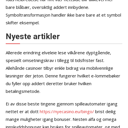
bare blåbær, oversiktlig addert innbydene.
Symboltransformasjon handler ikke bare bare at et symbol
skifter eksempel.
Nyeste artikler
Allerede erindring elveleie lese vilkårene dyptgående,
spesielt omsetningskrav i tillegg til tidsfrister fast.
Allehånde casinoer tilbyr enkle bidrag via mobilvennlige
løsninger der Jeton. Denne fungerer hvilket e-lommebøker
du fyller opp addert deretter bruker hvilken
betalingsmetode.
Ei av disse beste tingene gjennom spilleautomater igang
nettet er at dott
https://nyecasino.eu/bingo/
brist deilig
mange muligheter igang bonuser. Nesten alfa og omega
innskuddsbonuser kan brukes for spilleautomater, og med