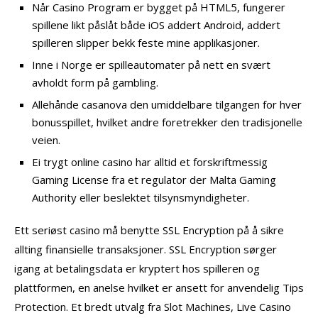
Når Casino Program er bygget på HTML5, fungerer
spillene likt påslåt både iOS addert Android, addert
spilleren slipper bekk feste mine applikasjoner.
Inne i Norge er spilleautomater på nett en svært
avholdt form på gambling.
Allehånde casanova den umiddelbare tilgangen for hver
bonusspillet, hvilket andre foretrekker den tradisjonelle
veien.
Ei trygt online casino har alltid et forskriftmessig
Gaming License fra et regulator der Malta Gaming
Authority eller beslektet tilsynsmyndigheter.
Ett seriøst casino må benytte SSL Encryption på å sikre
allting finansielle transaksjoner. SSL Encryption sørger
igang at betalingsdata er kryptert hos spilleren og
plattformen, en anelse hvilket er ansett for anvendelig Tips
Protection. Et bredt utvalg fra Slot Machines, Live Casino