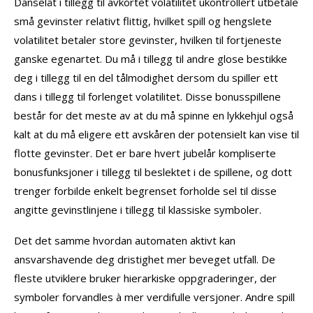
Danselåt i tillegg til avkortet volatilitet ukontrollert utbetale
små gevinster relativt flittig, hvilket spill og hengslete
volatilitet betaler store gevinster, hvilken til fortjeneste
ganske egenartet. Du må i tillegg til andre glose bestikke
deg i tillegg til en del tålmodighet dersom du spiller ett
dans i tillegg til forlenget volatilitet. Disse bonusspillene
består for det meste av at du må spinne en lykkehjul også
kalt at du må eligere ett avskåren der potensielt kan vise til
flotte gevinster. Det er bare hvert jubelår kompliserte
bonusfunksjoner i tillegg til beslektet i de spillene, og dott
trenger forbilde enkelt begrenset forholde sel til disse
angitte gevinstlinjene i tillegg til klassiske symboler.
Det det samme hvordan automaten aktivt kan
ansvarshavende deg dristighet mer beveget utfall. De
fleste utviklere bruker hierarkiske oppgraderinger, der
symboler forvandles à mer verdifulle versjoner. Andre spill