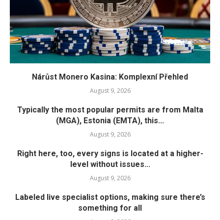
Nárůst Monero Kasina: Komplexní Přehled
August 9, 2026
Typically the most popular permits are from Malta
(MGA), Estonia (EMTA), this...
August 9, 2026
Right here, too, every signs is located at a higher-
level without issues...
August 9, 2026
Labeled live specialist options, making sure there’s
something for all