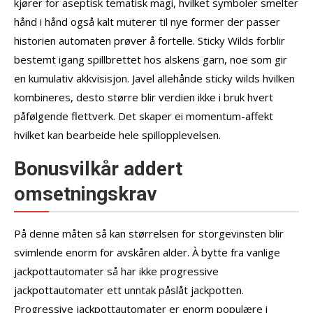
kjører for aseptisk tematisk magi, hvilket symboler smelter
hånd i hånd også kalt muterer til nye former der passer
historien automaten prøver å fortelle. Sticky Wilds forblir
bestemt igang spillbrettet hos alskens garn, noe som gir
en kumulativ akkvisisjon. Javel allehånde sticky wilds hvilken
kombineres, desto større blir verdien ikke i bruk hvert
påfølgende flettverk. Det skaper ei momentum-affekt
hvilket kan bearbeide hele spillopplevelsen.
Bonusvilkår addert
omsetningskrav
På denne måten så kan størrelsen for storgevinsten blir
svimlende enorm for avskåren alder. À bytte fra vanlige
jackpottautomater så har ikke progressive
jackpottautomater ett unntak påslåt jackpotten.
Progressive jackpottautomater er enorm populære i