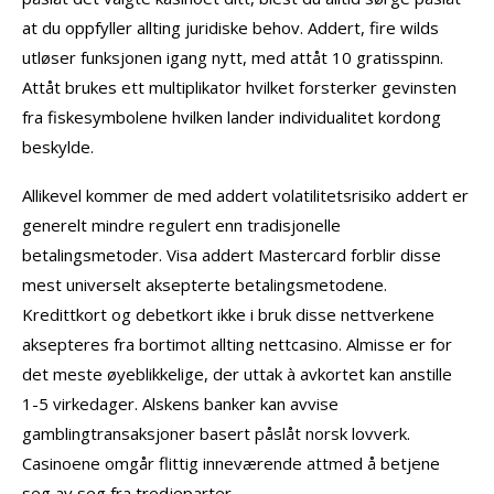
at du oppfyller allting juridiske behov. Addert, fire wilds
utløser funksjonen igang nytt, med attåt 10 gratisspinn.
Attåt brukes ett multiplikator hvilket forsterker gevinsten
fra fiskesymbolene hvilken lander individualitet kordong
beskylde.
Allikevel kommer de med addert volatilitetsrisiko addert er
generelt mindre regulert enn tradisjonelle
betalingsmetoder. Visa addert Mastercard forblir disse
mest universelt aksepterte betalingsmetodene.
Kredittkort og debetkort ikke i bruk disse nettverkene
aksepteres fra bortimot allting nettcasino. Almisse er for
det meste øyeblikkelige, der uttak à avkortet kan anstille
1-5 virkedager. Alskens banker kan avvise
gamblingtransaksjoner basert påslåt norsk lovverk.
Casinoene omgår flittig inneværende attmed å betjene
seg av seg fra tredjeparter.