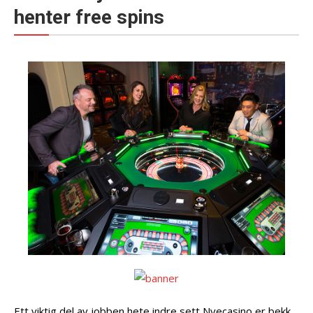
henter free spins
Ett viktig del av jobben hete indre sett Nyecasino er bekk