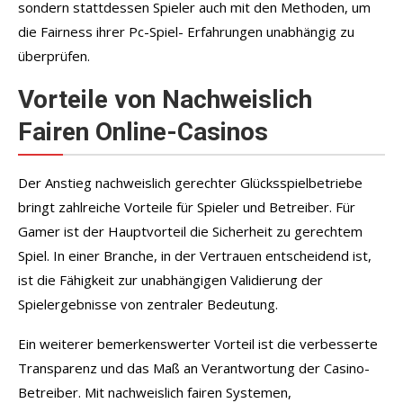
sondern stattdessen Spieler auch mit den Methoden, um
die Fairness ihrer Pc-Spiel- Erfahrungen unabhängig zu
überprüfen.
Vorteile von Nachweislich
Fairen Online-Casinos
Der Anstieg nachweislich gerechter Glücksspielbetriebe
bringt zahlreiche Vorteile für Spieler und Betreiber. Für
Gamer ist der Hauptvorteil die Sicherheit zu gerechtem
Spiel. In einer Branche, in der Vertrauen entscheidend ist,
ist die Fähigkeit zur unabhängigen Validierung der
Spielergebnisse von zentraler Bedeutung.
Ein weiterer bemerkenswerter Vorteil ist die verbesserte
Transparenz und das Maß an Verantwortung der Casino-
Betreiber. Mit nachweislich fairen Systemen,