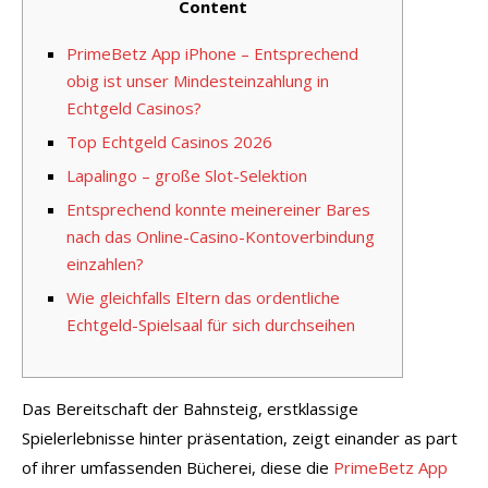
Content
PrimeBetz App iPhone – Entsprechend
obig ist unser Mindesteinzahlung in
Echtgeld Casinos?
Top Echtgeld Casinos 2026
Lapalingo – große Slot-Selektion
Entsprechend konnte meinereiner Bares
nach das Online-Casino-Kontoverbindung
einzahlen?
Wie gleichfalls Eltern das ordentliche
Echtgeld-Spielsaal für sich durchseihen
Das Bereitschaft der Bahnsteig, erstklassige
Spielerlebnisse hinter präsentation, zeigt einander as part
of ihrer umfassenden Bücherei, diese die
PrimeBetz App