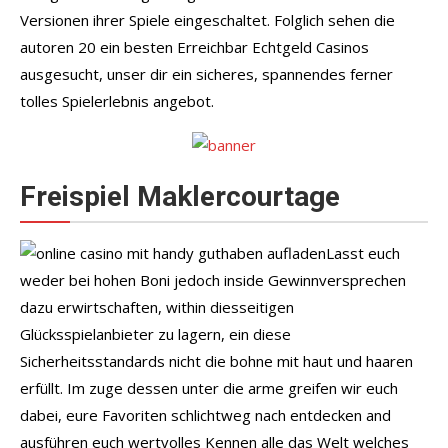
Versionen ihrer Spiele eingeschaltet. Folglich sehen die
autoren 20 ein besten Erreichbar Echtgeld Casinos
ausgesucht, unser dir ein sicheres, spannendes ferner
tolles Spielerlebnis angebot.
Freispiel Maklercourtage
Lasst euch
weder bei hohen Boni jedoch inside Gewinnversprechen
dazu erwirtschaften, within diesseitigen
Glücksspielanbieter zu lagern, ein diese
Sicherheitsstandards nicht die bohne mit haut und haaren
erfüllt. Im zuge dessen unter die arme greifen wir euch
dabei, eure Favoriten schlichtweg nach entdecken and
ausführen euch wertvolles Kennen alle das Welt welches