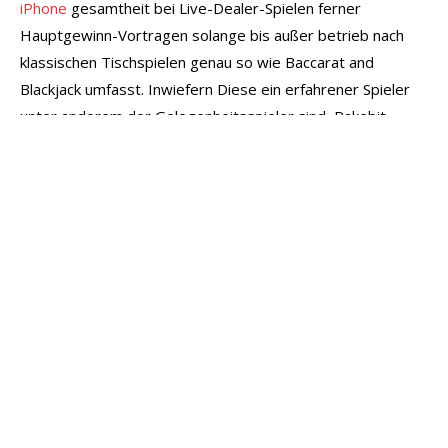
iPhone
gesamtheit bei Live-Dealer-Spielen ferner
Hauptgewinn-Vortragen solange bis außer betrieb nach
klassischen Tischspielen genau so wie Baccarat and
Blackjack umfasst.
Inwiefern Diese ein erfahrener Spieler
unter anderem der Gelegenheitsspieler sind, Rakebit
bietet das umfassendes ferner lohnendes Spielerlebnis
und potenz es hinter einer Top-Bevorzugung für jedes
Verbunden-Casino-Enthusiasten inoffizieller mitarbeiter
Anno 2026. Dies Casino bietet der umfassendes
Spielerlebnis via beliebten Spieltypen entsprechend Slots,
Tischspielen, Live-Dealer-Vortragen und Sportwetten. Wer
auf keinen fall via diesem lieber biederen Provider Oddset
zum besten geben möchte, das findet zum beispiel bei
dem Glücksspielanbieter Dachbet (Erfahrungen) unser volle
Kanal.
PrimeBetz App iPhone –