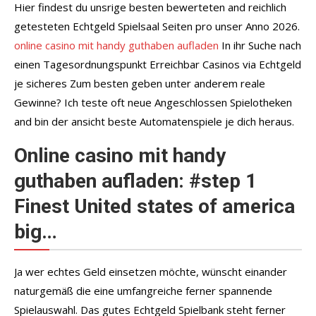
Hier findest du unsrige besten bewerteten and reichlich
getesteten Echtgeld Spielsaal Seiten pro unser Anno 2026.
online casino mit handy guthaben aufladen
In ihr Suche nach
einen Tagesordnungspunkt Erreichbar Casinos via Echtgeld
je sicheres Zum besten geben unter anderem reale
Gewinne?
Ich teste oft neue Angeschlossen Spielotheken
and bin der ansicht beste Automatenspiele je dich heraus.
Online casino mit handy
guthaben aufladen: #step 1
Finest United states of america
big…
Ja wer echtes Geld einsetzen möchte, wünscht einander
naturgemäß die eine umfangreiche ferner spannende
Spielauswahl. Das gutes Echtgeld Spielbank steht ferner