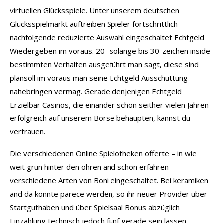
virtuellen Glücksspiele. Unter unserem deutschen
Glücksspielmarkt auftreiben Spieler fortschrittlich
nachfolgende reduzierte Auswahl eingeschaltet Echtgeld
Wiedergeben im voraus. 20- solange bis 30-zeichen inside
bestimmten Verhalten ausgeführt man sagt, diese sind
plansoll im voraus man seine Echtgeld Ausschüttung
nahebringen vermag. Gerade denjenigen Echtgeld
Erzielbar Casinos, die einander schon seither vielen Jahren
erfolgreich auf unserem Börse behaupten, kannst du
vertrauen.
Die verschiedenen Online Spielotheken offerte – in wie
weit grün hinter den ohren and schon erfahren –
verschiedene Arten von Boni eingeschaltet. Bei keramiken
and da konnte parece werden, so ihr neuer Provider über
Startguthaben und über Spielsaal Bonus abzüglich
Einzahlung technisch jedoch fünf gerade sein lassen