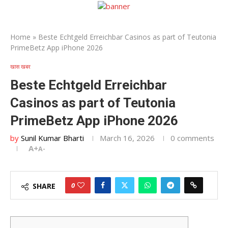
Home
»
Beste Echtgeld Erreichbar Casinos as part of Teutonia
PrimeBetz App iPhone 2026
खास खबर
Beste Echtgeld Erreichbar
Casinos as part of Teutonia
PrimeBetz App iPhone 2026
by
Sunil Kumar Bharti
March 16, 2026
0 comments
A+
A-
0
SHARE