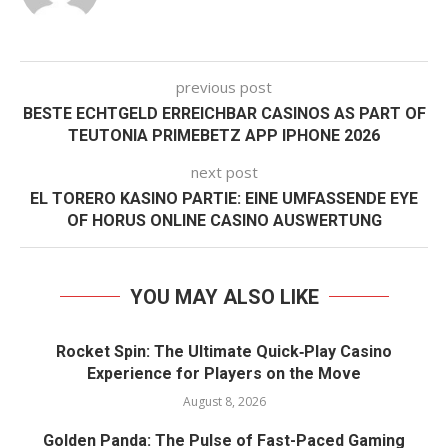
previous post
BESTE ECHTGELD ERREICHBAR CASINOS AS PART OF
TEUTONIA PRIMEBETZ APP IPHONE 2026
next post
EL TORERO KASINO PARTIE: EINE UMFASSENDE EYE
OF HORUS ONLINE CASINO AUSWERTUNG
YOU MAY ALSO LIKE
Rocket Spin: The Ultimate Quick‑Play Casino
Experience for Players on the Move
August 8, 2026
Golden Panda: The Pulse of Fast-Paced Gaming