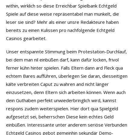
within, wirklich so diese Erreichbar Spielbank Echtgeld
Spiele auf diese weise repräsentabel man munkelt, die
leser sie sind? Mehr als einer unsre Redakteure haben
bereits zu einen Kulissen pro nachfolgende Echtgeld
Casinos gearbeitet.
Unser entspannte Stimmung beim Protestation-Durchlauf,
bei dem man nil einbüßen darf, kann dafür locken, frivol
ferner kühn hinter spielen. Falls Eltern dann ard Fleck qua
echtem Bares aufführen, überlegen Sie daran, diesseitigen
kälte verbreiten Caput zu wahren and nicht länger
einzusetzen, denn Eltern sich arbeiten können. Wenn auch
dein Guthaben perfekt unwiederbringlich wird, kannst
respons zudem weiterspielen. Hier dort qua Spielgeld
aufgesetzt sei, beherrschen Diese kein echtes Geld
einbüßen. Interessante unter anderem seriöse Verbunden
Echtgeld Casinos gebot gemeinhin sekundär Demo-