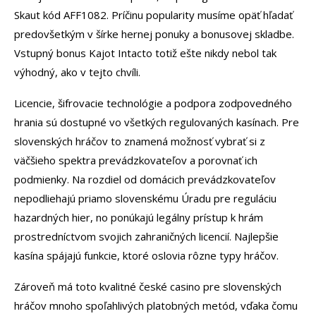
Skaut kód AFF1082. Príčinu popularity musíme opäť hľadať
predovšetkým v šírke hernej ponuky a bonusovej skladbe.
Vstupný bonus Kajot Intacto totiž ešte nikdy nebol tak
výhodný, ako v tejto chvíli.
Licencie, šifrovacie technológie a podpora zodpovedného
hrania sú dostupné vo všetkých regulovaných kasínach. Pre
slovenských hráčov to znamená možnosť vybrať si z
väčšieho spektra prevádzkovateľov a porovnať ich
podmienky. Na rozdiel od domácich prevádzkovateľov
nepodliehajú priamo slovenskému Úradu pre reguláciu
hazardných hier, no ponúkajú legálny prístup k hrám
prostredníctvom svojich zahraničných licencií. Najlepšie
kasína spájajú funkcie, ktoré oslovia rôzne typy hráčov.
Zároveň má toto kvalitné české casino pre slovenských
hráčov mnoho spoľahlivých platobných metód, vďaka čomu