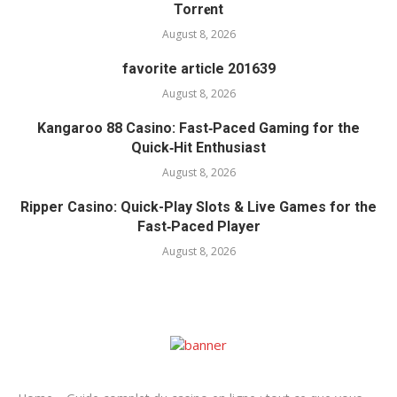
Torr𝐞nt
August 8, 2026
favorite article 201639
August 8, 2026
Kangaroo 88 Casino: Fast‑Paced Gaming for the
Quick‑Hit Enthusiast
August 8, 2026
Ripper Casino: Quick-Play Slots & Live Games for the
Fast‑Paced Player
August 8, 2026