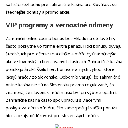
sa hráči rozhodnú pre zahraničné kasína pre Slovákov, sú
štedrejšie bonusy a promo akcie.
VIP programy a vernostné odmeny
Zahraniční online casino bonus bez vkladu na stolové hry
často poskytne vo forme extra peňazí. Hoci bonusy bývajú
štedré, ich pretočenie trvá dlhšie a môže byť náročnejšie
ako v slovenských licencovaných kasínach. Zahraničné kasína
ponúkajú širokú škálu hier, bonusov a iných výhod, ktoré
lákajú hráčov zo Slovenska. Odborníci varujú, že zahraničné
online kasína nie sú na Slovensku priamo regulované, čo
znamená, že slovenskí hráči musia byť pri výbere opatrní.
Zahraničné kasína často spolupracujú s viacerými
poskytovateľmi softvéru, čím zabezpečujú väčšiu ponuku
hier a ozajstnú férovosť pre slovenských hráčov.