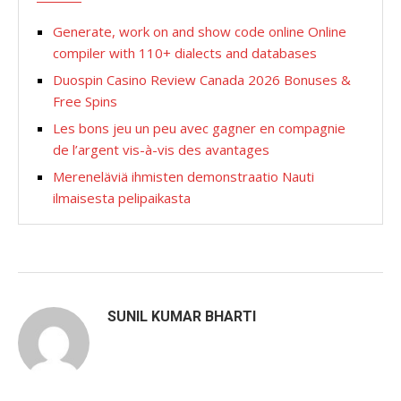
Generate, work on and show code online Online
compiler with 110+ dialects and databases
Duospin Casino Review Canada 2026 Bonuses &
Free Spins
Les bons jeu un peu avec gagner en compagnie
de l’argent vis-à-vis des avantages
Mereneläviä ihmisten demonstraatio Nauti
ilmaisesta pelipaikasta
SUNIL KUMAR BHARTI