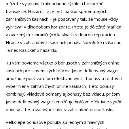
môžete vykonávať mimoriadne rýchle a bezpečné
transakcie. Hazard – aj v tych najtransparentnejších
zahraničných kasínach – je postavený tak, že “house vždy
vyhráva” v dlhodobom horizonte. Preto je dôležité hrať len
v overených zahraničných kasínach s dobrou reputáciou.
Hranie v zahraničných kasínach prináša špecifické riziká nad
rámec klasického hazardu.
Tu vám povieme všetko o bonusoch v zahraničných online
kasínach pre slovenských hráčov. Jasne definovaný wager
umožňuje používateľom efektívne využiť bonusy a testovať
výber hier v zahraničných online kasínach. Tieto bonusy
kombinujú vkladové odmeny aj bonusy bez vkladu, pričom
jasne definovaný wager umožňuje hráčom efektívne využiť
bonusy a testovať výber hier v zahraničné online kasína.
Veľkolepé bonusové ponuky sú jedným z hlavných