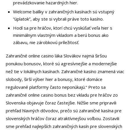
prevádzkovanie hazardných hier.
Welcome balíky v zahraničných kasínach sú vstupný
“úplatok”, aby ste si vybrali práve toto kasíno.
Hodí sa pre hráčov, ktorí chcú vyskúšať veľa hier s
minimálnym vlastným vkladom a berú bonus ako
zábavu, nie zárobkovú príležitosť.
Zahraničné online casino láka Slovákov najmä širšou
ponukou bonusov, ktoré sú agresívnejšie a modernejšie
než tie v lokálnych kasínach. Zahraničné kasíno znamená viac
slobody, širší výber hier a bonusy, ktoré domáce
regulované platformy často neponúkajú.“ Preto sa
zahraničné online casino bonus bez vkladu pre hráčov zo
Slovenska objavuje čoraz častejšie. Nižšie sme pripravili
prehľad hlavných dôvodov, prečo sú zahraničné kasína pre
slovenských hráčov čoraz atraktívnejšou voľbou. Zostavili
sme prehľad najlepších zahraničných kasín pre slovenských