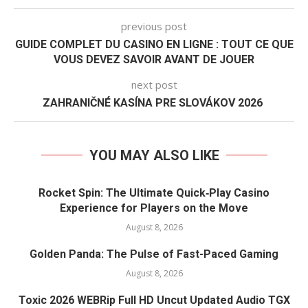
previous post
GUIDE COMPLET DU CASINO EN LIGNE : TOUT CE QUE
VOUS DEVEZ SAVOIR AVANT DE JOUER
next post
ZAHRANIČNÉ KASÍNA PRE SLOVÁKOV 2026 ️
YOU MAY ALSO LIKE
Rocket Spin: The Ultimate Quick‑Play Casino
Experience for Players on the Move
August 8, 2026
Golden Panda: The Pulse of Fast-Paced Gaming
August 8, 2026
Toxic 2026 WEBRip Full HD Uncut Updated Audio TGX