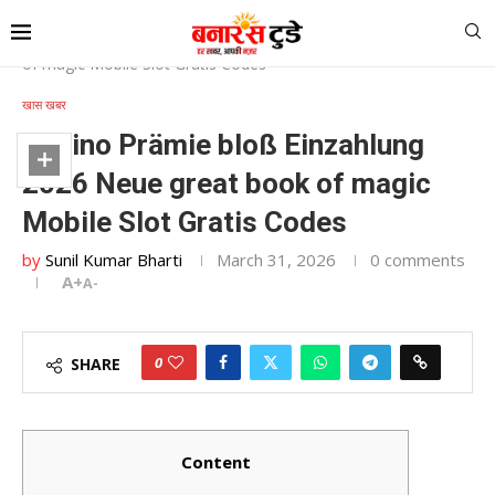
Home
»
Casino Prämie bloß Einzahlung 2026 Neue great book
of magic Mobile Slot Gratis Codes
खास खबर
Casino Prämie bloß Einzahlung
2026 Neue great book of magic
Mobile Slot Gratis Codes
by
Sunil Kumar Bharti
March 31, 2026
0 comments
A+
A-
0
SHARE
Content