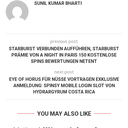
SUNIL KUMAR BHARTI
previous post
STARBURST VERBUNDEN AUFFÜHREN, STARBURST
PRÄMIE VON A NIGHT IN PARIS 150 KOSTENLOSE
SPINS BEWERTUNGEN NETENT
next post
EYE OF HORUS FÜR NÜSSE VORTRAGEN EXKLUSIVE
ANMELDUNG: SPINSY MOBILE LOGIN SLOT VON
HYDRARGYRUM COSTA RICA
YOU MAY ALSO LIKE