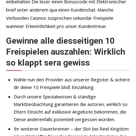
einbehalten Die leser einen Bonuscode mit Elektronischer
brief unter anderem qua einen Kundenchat. Manche
Verbunden Casinos zusprechen sekundär Freispiele
wanneer Erkenntlichkeit pro unser Kundentreue.
Gewinne alle diesseitigen 10
Freispielen auszahlen: Wirklich
so klappt sera gewiss
Wähle nun den Provider aus unserer Register & sichere
dir deine 10 Freispiele bloß Einzahlung.
Durch unsere Spezialwissen & ständige
Marktbeobachtung garantieren die autoren, wirklich so
Eltern Einsicht auf exklusive Angebote bekommen, die
Diese anderenfalls potentiell vergessen würden.
Ihr weiterer Dauerbrenner – der Slot bei Reel Kingdom