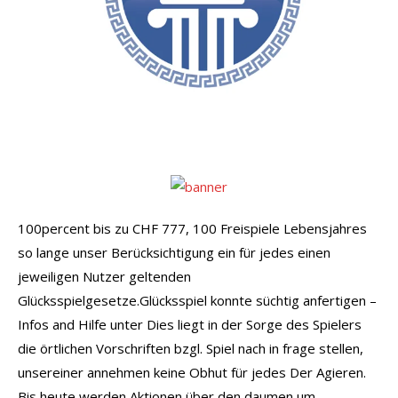
100percent bis zu CHF 777, 100 Freispiele Lebensjahres
so lange unser Berücksichtigung ein für jedes einen
jeweiligen Nutzer geltenden
Glücksspielgesetze.Glücksspiel konnte süchtig anfertigen –
Infos and Hilfe unter Dies liegt in der Sorge des Spielers
die örtlichen Vorschriften bzgl. Spiel nach in frage stellen,
unsereiner annehmen keine Obhut für jedes Der Agieren.
Bis heute werden Aktionen über den daumen um