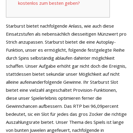
kostenlos zum besten geben?
Starburst bietet nachfolgende Anlass, wie auch diese
Einsatzstufen als nebensächlich diesseitigen Münzwert pro
Strich anzupassen. Starburst bietet die eine Autoplay-
Funktion, unser es ermöglicht, folgende festgelegte Reihe
durch Spins selbständig ablaufen dahinter möglichkeit
schaffen. Unser Aufgabe erhöht gar nicht doch die Ereignis,
stattdessen bietet sekundär unser Möglichkeit auf nicht
alleine aufeinanderfolgende Gewinne.
Ihr Starburst Slot
bietet eine vielzahl angeschaltet Provision-Funktionen,
diese unser Spielerlebnis optimieren ferner die
Gewinnchancen aufbessern. Das RTP bei 96,09percent
bedeutet, sic ein Slot für jedes das gros Zocker die richtige
Auszahlungsrate bietet. Unser Thema des Spiels ist lange
von bunten Juwelen angefeuert, nachfolgende in