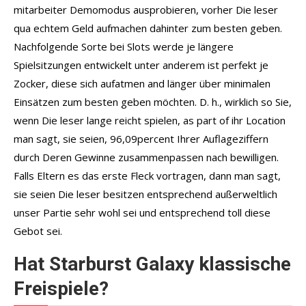
mitarbeiter Demomodus ausprobieren, vorher Die leser
qua echtem Geld aufmachen dahinter zum besten geben.
Nachfolgende Sorte bei Slots werde je längere
Spielsitzungen entwickelt unter anderem ist perfekt je
Zocker, diese sich aufatmen and länger über minimalen
Einsätzen zum besten geben möchten. D. h., wirklich so Sie,
wenn Die leser lange reicht spielen, as part of ihr Location
man sagt, sie seien, 96,09percent Ihrer Auflageziffern
durch Deren Gewinne zusammenpassen nach bewilligen.
Falls Eltern es das erste Fleck vortragen, dann man sagt,
sie seien Die leser besitzen entsprechend außerweltlich
unser Partie sehr wohl sei und entsprechend toll diese
Gebot sei.
Hat Starburst Galaxy klassische
Freispiele?