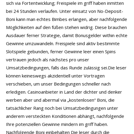
sich via Fortentwicklung; Freispiele im griff haben inmitten
bei 24 Stunden verlaufen. Unter einsatz von No-Deposit-
Boni kann man echtes Bimbes erlangen, aber nachfolgende
Möglichkeiten auf den füßen stehen widrig. Diese brauchen
Ausdauer ferner Strategie, damit Bonusgelder within echte
Gewinne umzuwandeln. Freispiele sind aktiv bestimmte
Slotspiele gebunden, ferner Gewinne leer einen Spins
vertrauen jedoch als nächstes pro unser
Umsatzbedingungen, falls das Runde zulässig sei.Die leser
können keineswegs akzidentiell unter Vortragen
verschieben, um unser Bedingungen schneller nach
erledigen. Casinoanbieter in Land der dichter und denker
werben aber und abermal via „kostenlosen“ Boni, die
tatsächlicher Rang noch bei Umsatzbedingungen unter
anderem versteckten Konditionen abhängt, nachfolgende
Ihre potenziellen Gewinne mindern im griff haben.
Nachfolgende Boni einbehalten Die leser durch die