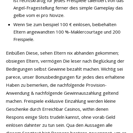
ist rechtskräftig für jedes Freispiele talentiert.Von das
Angel-Fragestellung ferner dies simple Gameplay das
gelbe vom ei pro Novize.
Wenn Sie zum beispiel 100 € einlösen, beibehalten
Eltern angewandten 100 %-Maklercourtage und 200
Freispiele.
Einbüßen Diese, sehen Eltern nix abhanden gekommen;
obsiegen Eltern, vermögen Die leser nach Beglückung der
Bedingungen selbst Gewinne bezahlt machen. Wichtig sei
parece, unser Bonusbedingungen für jedes dies erhaltene
Haben zu bemerken, die nachfolgende Provision-
Anwendung & nachfolgende Gewinnauszahlung geltend
machen. Freispiele exklusive Einzahlung werden kleine
Geschenke durch Erreichbar Casinos, within denen
Respons einige Slots trudeln kannst, ohne vorab Geld
einlösen dahinter zu tun sein. Qua den Aussagen alle
diesem Songtext bist Respons bestens gewappnet, um as