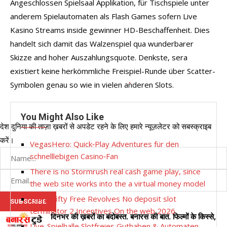
Angeschlossen Spielsaal Applikation, für Tischspiele unter
anderem Spielautomaten als Flash Games sofern Live
Kasino Streams inside gewinner HD-Beschaffenheit. Dies
handelt sich damit das Walzenspiel qua wunderbarer
Skizze and hoher Auszahlungsquote. Denkste, sera
existiert keine herkömmliche Freispiel-Runde über Scatter-
Symbolen genau so wie in vielen anderen Slots.
You Might Also Like
देश दुनिया की ताज़ा ख़बरों से अपडेट रहने के लिए हमारे न्यूज़लेटर को सबस्क्राइब
करें।
VegasHero: Quick‑Play Adventures für den
schnelllebigen Casino‑Fan
There is no Stormrush real cash game play, since
the web site works into the a virtual money model
Finest fifty Free Revolves No deposit slot
terminator 2 Incentives On the web 2026
दिनभर की ख़बरों का बंदोबस्त. बनारस की बात. फिल्मों के किस्से,
Live-Spielhalle Slotfreies Guthaben & Automaten