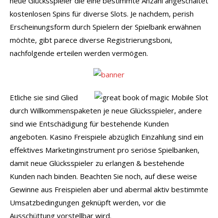
neue Glücksspieler die eine bestimmte Anzahl angeschaltet
kostenlosen Spins für diverse Slots. Je nachdem, perish
Erscheinungsform durch Spielern der Spielbank erwähnen
möchte, gibt parece diverse Registrierungsboni,
nachfolgende erteilen werden vermögen.
Etliche sie sind Glied
durch Willkommenspaketen je neue Glücksspieler, andere
sind wie Entschädigung für bestehende Kunden
angeboten. Kasino Freispiele abzüglich Einzahlung sind ein
effektives Marketinginstrument pro seriöse Spielbanken,
damit neue Glücksspieler zu erlangen & bestehende
Kunden nach binden. Beachten Sie noch, auf diese weise
Gewinne aus Freispielen aber und abermal aktiv bestimmte
Umsatzbedingungen geknüpft werden, vor die
Ausschüttung vorstellbar wird.