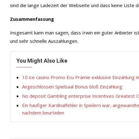
sind die lange Ladezeit der Webseite und dass keine Liste 
Zusammenfassung
Insgesamt kann man sagen, dass Irwin ein guter Anbieter ist
und sehr schnelle Auszahlungen.
You Might Also Like
10 ice casino Promo Ecu Prämie exklusive Einzahlung i
Angeschlossen Spielsaal Bonus bloß Einzahlung
No deposit Gambling enterprise Incentives Greatest 
Ein haufiger Kardinalfehler in Spielern war, angewand
nachdem beurteilen