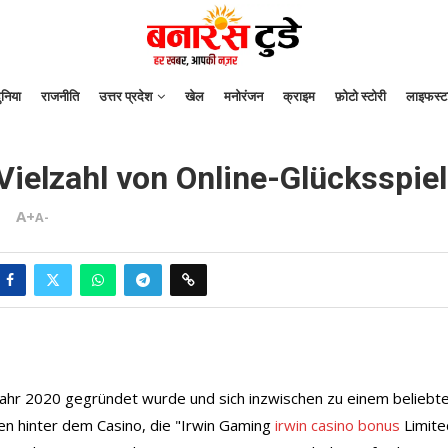
ुनिया
राजनीति
उत्तर प्रदेश
खेल
मनोरंजन
क्राइम
फ़ोटो स्टोरी
लाइफस्ट
pielen an.
 Vielzahl von Online-Glücksspiel
A+
A-
im Jahr 2020 gegründet wurde und sich inzwischen zu einem beliebt
men hinter dem Casino, die "Irwin Gaming
irwin casino bonus
Limite