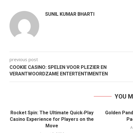
SUNIL KUMAR BHARTI
previous post
COOKIE CASINO: SPELEN VOOR PLEZIER EN
VERANTWOORDZAME ENTERTENTIMENTEN
YOU M
Rocket Spin: The Ultimate Quick‑Play
Golden Pand
Casino Experience for Players on the
Pa
Move
A