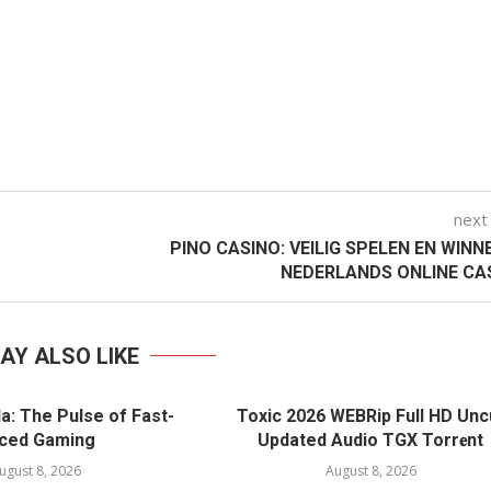
next
PINO CASINO: VEILIG SPELEN EN WINNE
NEDERLANDS ONLINE CA
AY ALSO LIKE
a: The Pulse of Fast-
Toxic 2026 WEBRip Full HD Unc
ced Gaming
Updated Audio TGX Torr𝐞nt
ugust 8, 2026
August 8, 2026