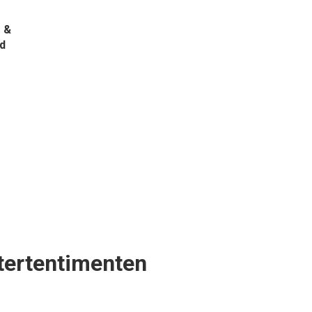
s &
ed
tertentimenten