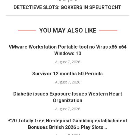
DETECTIEVE SLOTS: GOKKERS IN SPEURTOCHT
YOU MAY ALSO LIKE
VMware Workstation Portable tool no Virus x86-x64
Windows 10
August 7, 2026
Survivor 12 months 50 Periods
August 7, 2026
Diabetic issues Exposure Issues Western Heart
Organization
August 7, 2026
£20 Totally free No-deposit Gambling establishment
Bonuses British 2026 » Play Slots...