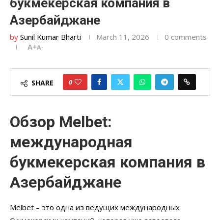
букмекерская компания в
Азербайджане
by
Sunil Kumar Bharti
March 11, 2026
0 comments
A+
A-
0
SHARE
Обзор Melbet:
международная
букмекерская компания в
Азербайджане
Melbet – это одна из ведущих международных