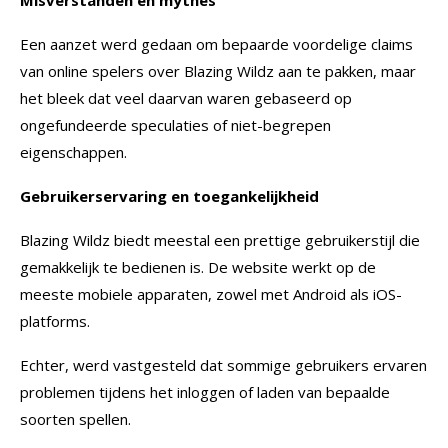
Een aanzet werd gedaan om bepaarde voordelige claims
van online spelers over Blazing Wildz aan te pakken, maar
het bleek dat veel daarvan waren gebaseerd op
ongefundeerde speculaties of niet-begrepen
eigenschappen.
Gebruikerservaring en toegankelijkheid
Blazing Wildz biedt meestal een prettige gebruikerstijl die
gemakkelijk te bedienen is. De website werkt op de
meeste mobiele apparaten, zowel met Android als iOS-
platforms.
Echter, werd vastgesteld dat sommige gebruikers ervaren
problemen tijdens het inloggen of laden van bepaalde
soorten spellen.