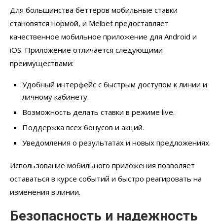
Для большинства беттеров мобильные ставки
становятся нормой, и Melbet предоставляет
качественное мобильное приложение для Android и
iOS. Приложение отличается следующими
преимуществами:
Удобный интерфейс с быстрым доступом к линии и
личному кабинету.
Возможность делать ставки в режиме live.
Поддержка всех бонусов и акций.
Уведомления о результатах и новых предложениях.
Использование мобильного приложения позволяет
оставаться в курсе событий и быстро реагировать на
изменения в линии.
Безопасность и надежность