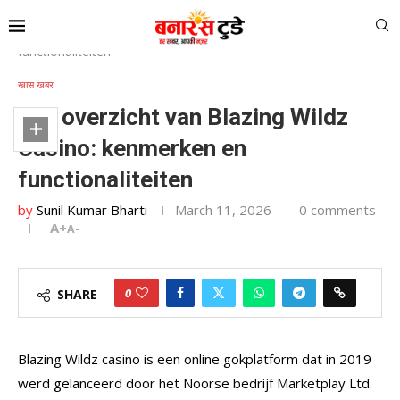
Home
»
Een overzicht van Blazing Wildz Casino: kenmerken en
functionaliteiten
खास खबर
Een overzicht van Blazing Wildz
Casino: kenmerken en
functionaliteiten
by
Sunil Kumar Bharti
March 11, 2026
0 comments
A+
A-
0
SHARE
Blazing Wildz casino is een online gokplatform dat in 2019
werd gelanceerd door het Noorse bedrijf Marketplay Ltd.