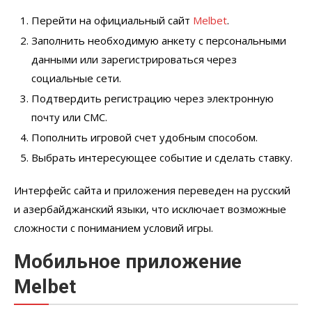
Перейти на официальный сайт
Melbet
.
Заполнить необходимую анкету с персональными
данными или зарегистрироваться через
социальные сети.
Подтвердить регистрацию через электронную
почту или СМС.
Пополнить игровой счет удобным способом.
Выбрать интересующее событие и сделать ставку.
Интерфейс сайта и приложения переведен на русский
и азербайджанский языки, что исключает возможные
сложности с пониманием условий игры.
Мобильное приложение
Melbet