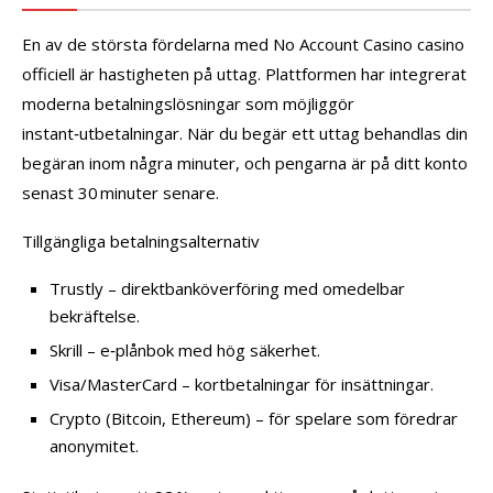
En av de största fördelarna med No Account Casino casino
officiell är hastigheten på uttag. Plattformen har integrerat
moderna betalningslösningar som möjliggör
instant‑utbetalningar. När du begär ett uttag behandlas din
begäran inom några minuter, och pengarna är på ditt konto
senast 30 minuter senare.
Tillgängliga betalningsalternativ
Trustly – direktbanköverföring med omedelbar
bekräftelse.
Skrill – e‑plånbok med hög säkerhet.
Visa/MasterCard – kortbetalningar för insättningar.
Crypto (Bitcoin, Ethereum) – för spelare som föredrar
anonymitet.