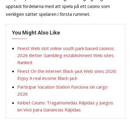
upptäck fördelarna med att spela på ett casino som
verkligen sätter spelaren i första rummet.
You Might Also Like
Finest Web slot online south park based casinos
2026 Better Gambling establishment Web sites
Ranked
Finest On the internet Black-jack Web sites 2026:
Enjoy A real income Black-jack
Participar Vacation Station Funciona sin cargo
2026
Kinbet Casino: Tragamonedas Rápidas y Juegos
en Vivo para Ganancias Rápidas