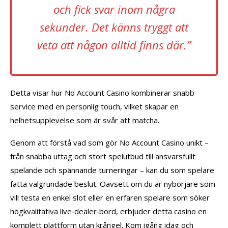
och fick svar inom några
sekunder. Det känns tryggt att
veta att någon alltid finns där.”
Detta visar hur No Account Casino kombinerar snabb
service med en personlig touch, vilket skapar en
helhetsupplevelse som är svår att matcha.
Genom att förstå vad som gör No Account Casino unikt –
från snabba uttag och stort spelutbud till ansvarsfullt
spelande och spännande turneringar – kan du som spelare
fatta välgrundade beslut. Oavsett om du är nybörjare som
vill testa en enkel slot eller en erfaren spelare som söker
högkvalitativa live‑dealer‑bord, erbjuder detta casino en
komplett plattform utan krångel. Kom igång idag och