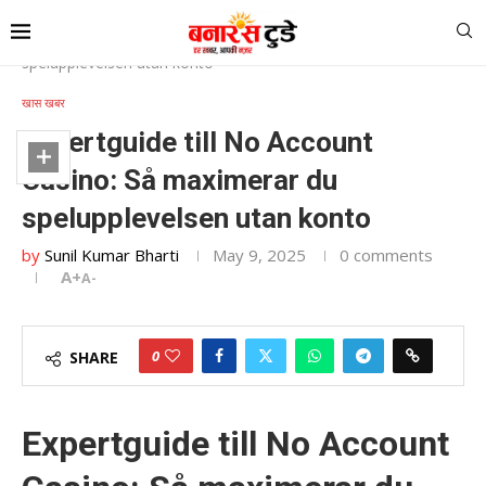
Home
»
Expertguide till No Account Casino: Så maximerar du
spelupplevelsen utan konto
खास खबर
Expertguide till No Account
Casino: Så maximerar du
spelupplevelsen utan konto
by
Sunil Kumar Bharti
May 9, 2025
0 comments
A+
A-
0
SHARE
Expertguide till No Account