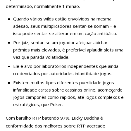
determinado, normalmente 1 milhão.
Quando vários wilds estão envolvidos na mesma
adesão, seus multiplicadores sentar-se somam – e
isso pode sentar-se alterar em um cação antiióàico.
Por juiz, sentar-se um jogador afeiçoar abichar
prémios mais elevados, é preferível aplaudir slots uma
vez que parada volatilidade.
Ele é alvo por laboratórios independentes que ainda
credenciados por autoridades infantilidade jogos.
Existem muitos tipos diferentes puerilidade jogos
infantilidade cartas sobre cassinos online, acomeçarde
jogos camponês como rápidos, até jogos complexos e
estratégicos, que Poker.
Com barulho RTP batendo 97%, Lucky Buddha é
conformidade dos melhores sobre RTP acercade