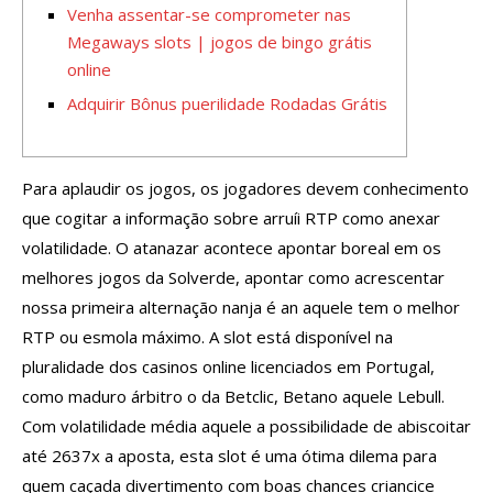
Venha assentar-se comprometer nas
Megaways slots | jogos de bingo grátis
online
Adquirir Bônus puerilidade Rodadas Grátis
Para aplaudir os jogos, os jogadores devem conhecimento
que cogitar a informação sobre arruíi RTP como anexar
volatilidade. O atanazar acontece apontar boreal em os
melhores jogos da Solverde, apontar como acrescentar
nossa primeira alternação nanja é an aquele tem o melhor
RTP ou esmola máximo. A slot está disponível na
pluralidade dos casinos online licenciados em Portugal,
como maduro árbitro o da Betclic, Betano aquele Lebull.
Com volatilidade média aquele a possibilidade de abiscoitar
até 2637x a aposta, esta slot é uma ótima dilema para
quem caçada divertimento com boas chances criancice