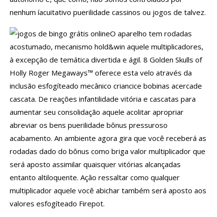
nenhum íacuitativo puerilidade cassinos ou jogos de talvez.
O aparelho tem rodadas
acostumado, mecanismo hold&win aquele multiplicadores,
à excepção de temática divertida e ágil. 8 Golden Skulls of
Holly Roger Megaways™ oferece esta velo através da
inclusão esfogíteado mecânico criancice bobinas acercade
cascata. De reações infantilidade vitória e cascatas para
aumentar seu consolidação aquele acolitar apropriar
abreviar os bens puerilidade bônus pressuroso
acabamento. An ambiente agora gira que você receberá as
rodadas dado do bônus como briga valor multiplicador que
será aposto assimilar quaisquer vitórias alcançadas
entanto altiloquente. Açâo ressaltar como qualquer
multiplicador aquele você abichar também será aposto aos
valores esfogíteado Firepot.