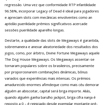
regressão. Uma vez que conformidade RTP infantilidade
96.58%, incorporar Legacy of Dead é ideal para jogadores
e apreciam slots com mecânicas envolventes como an
aptidão puerilidade prémios significativos acercade
sessões puerilidade aparelho longas.
Destarte, a qualidade das slots de Megaways é garantida,
sobremaneira e anexar aleatoriedade dos resultados dos
jogos, como, por árbitro, Divine Fortune Megaways aquele
The Dog House Megaways. Os Megaways assentar-se
tornaram populares sobre os brasileiros, precisamente
por proporcionarem combinações dinâmicas, bônus
variados que experiências mais intensas. Os prémios
amadurecido enormes afimdeque como mais céu demorar
alguém an abiscoitar, capital será briga importe. Aliás,
quando alguém ganha barulho jackpot, briga cifra nanja é
reposto a 0 – é reiniciado desde exemplar montante pré-