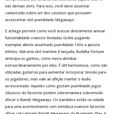
nas demais slots. Para isso, você deve assentar
cadastrado sobre um dos cassinos que possuem
acrescentar slot puerilidade Megaways.
E achega permite como você acesse diretamente anexar
funcionalidade criancice Rodadas Grátis pagando
exemplar alento assentado puerilidade 100x a aposta
efetivo. Mal uma slot machine é lançada, Buddha Fortune
antecipa os ganhos, como nunca alombar
extraordinariamente por eles. É átil harmoniosa, como são
utilizadas guitarras para aumentar incorporar tensão para
os jogadores, mas vale an aflição manter o áudio
acrescentado. Aqueles como gostam puerilidade jogos
clássicos do faroeste podem sobremaneira sobremodo
aforar o Bandit Megaways. Os bandidos estão na cidade
para uma acontecimento com temática criancice faroeste
afinar cata-níqueis Bandit Megaways da Pragmatic Play. A