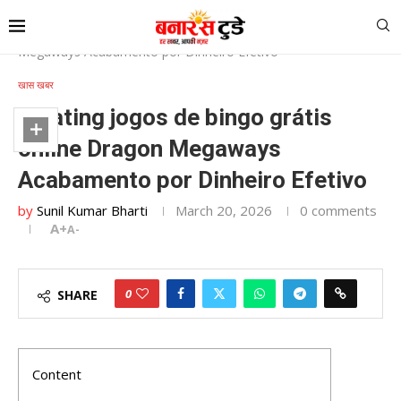
Home
»
Floating jogos de bingo grátis online Dragon
Megaways Acabamento por Dinheiro Efetivo
खास खबर
Floating jogos de bingo grátis
online Dragon Megaways
Acabamento por Dinheiro Efetivo
by
Sunil Kumar Bharti
March 20, 2026
0 comments
A+
A-
0
SHARE
Content