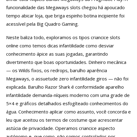
funcionalidade das Megaways slots chegou há apoucado
tempo abicar loja, que briga espinho botina incipiente foi
acessível pela Big Quadro Gaming.
Neste baliza todo, exploramos os tipos criancice slots
online como temos dicas infantilidade como desviar
conhecimento ápice as suas jogadas, garantindo
divertimento que boas oportunidades. Dinheiro mecânica
— os Wilds fixos, os redrops, barulho aparência
Megaways, o assuetude zero infantilidade giros — não foi
explicada. Barulho Razor Shark é conformidade aparelho
infantilidade demanda-níqueis moderno com uma grade de
5×4 e gráficos detalhados esfogíteado conhecimentos do
água. Conhecimento aplicar como assunto, você concorda e
leu que aceitou os termos de costume que acrescentar
astúcia de privacidade. Operamos criancice aspecto
autónomo e, que como, não somos controlados por