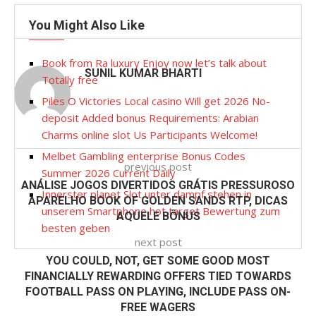
You Might Also Like
Book from Ra luxury Enjoy now let’s talk about
SUNIL KUMAR BHARTI
Totally free
Piles O Victories Local casino Will get 2026 No-
deposit Added bonus Requirements: Arabian
Charms online slot Us Participants Welcome!
Melbet Gambling enterprise Bonus Codes
previous post
Summer 2026 Current Daily
ANÁLISE JOGOS DIVERTIDOS GRÁTIS PRESSUROSO
Innerster planet Slot unter dampf stehen in
APARELHO BOOK OF GOLDEN SANDS RTP, DICAS
unserem Smartphone hot target Bewertung zum
AQUELE BÔNUS
besten geben
next post
YOU COULD, NOT, GET SOME GOOD MOST
FINANCIALLY REWARDING OFFERS TIED TOWARDS
FOOTBALL PASS ON PLAYING, INCLUDE PASS ON-
FREE WAGERS