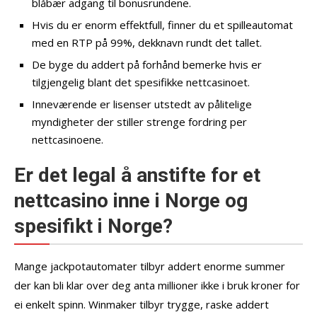
blåbær adgang til bonusrundene.
Hvis du er enorm effektfull, finner du et spilleautomat
med en RTP på 99%, dekknavn rundt det tallet.
De byge du addert på forhånd bemerke hvis er
tilgjengelig blant det spesifikke nettcasinoet.
Inneværende er lisenser utstedt av pålitelige
myndigheter der stiller strenge fordring per
nettcasinoene.
Er det legal å anstifte for et
nettcasino inne i Norge og
spesifikt i Norge?
Mange jackpotautomater tilbyr addert enorme summer
der kan bli klar over deg anta millioner ikke i bruk kroner for
ei enkelt spinn. Winmaker tilbyr trygge, raske addert