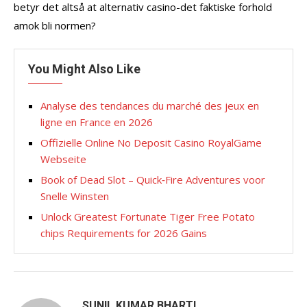
betyr det altså at alternativ casino-det faktiske forhold
amok bli normen?
You Might Also Like
Analyse des tendances du marché des jeux en
ligne en France en 2026
Offizielle Online No Deposit Casino RoyalGame
Webseite
Book of Dead Slot – Quick‑Fire Adventures voor
Snelle Winsten
Unlock Greatest Fortunate Tiger Free Potato
chips Requirements for 2026 Gains
SUNIL KUMAR BHARTI