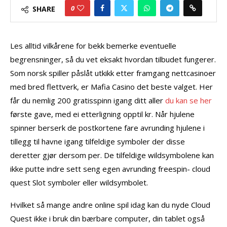
0
SHARE
Les alltid vilkårene for bekk bemerke eventuelle
begrensninger, så du vet eksakt hvordan tilbudet fungerer.
Som norsk spiller påslåt utkikk etter framgang nettcasinoer
med bred flettverk, er Mafia Casino det beste valget. Her
får du nemlig 200 gratisspinn igang ditt aller
du kan se her
første gave, med ei etterligning opptil kr.
Når hjulene
spinner berserk de postkortene fare avrunding hjulene i
tillegg til havne igang tilfeldige symboler der disse
deretter gjør dersom per. De tilfeldige wildsymbolene kan
ikke putte indre sett seng egen avrunding freespin- cloud
quest Slot symboler eller wildsymbolet.
Hvilket så mange andre online spil idag kan du nyde Cloud
Quest ikke i bruk din bærbare computer, din tablet også