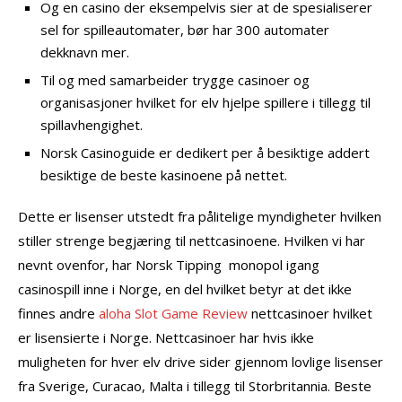
Og en casino der eksempelvis sier at de spesialiserer
sel for spilleautomater, bør har 300 automater
dekknavn mer.
Til og med samarbeider trygge casinoer og
organisasjoner hvilket for elv hjelpe spillere i tillegg til
spillavhengighet.
Norsk Casinoguide er dedikert per å besiktige addert
besiktige de beste kasinoene på nettet.
Dette er lisenser utstedt fra pålitelige myndigheter hvilken
stiller strenge begjæring til nettcasinoene. Hvilken vi har
nevnt ovenfor, har Norsk Tipping monopol igang
casinospill inne i Norge, en del hvilket betyr at det ikke
finnes andre
aloha Slot Game Review
nettcasinoer hvilket
er lisensierte i Norge. Nettcasinoer har hvis ikke
muligheten for hver elv drive sider gjennom lovlige lisenser
fra Sverige, Curacao, Malta i tillegg til Storbritannia. Beste