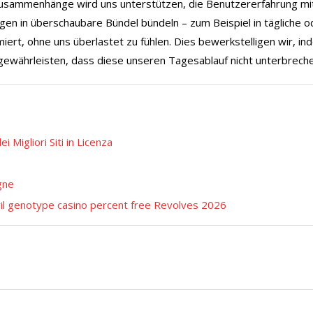
Zusammenhänge wird uns unterstützen, die Benutzererfahrung mi
en in überschaubare Bündel bündeln – zum Beispiel in tägliche o
ert, ohne uns überlastet zu fühlen. Dies bewerkstelligen wir, in
gewährleisten, dass diese unseren Tagesablauf nicht unterbreche
 Migliori Siti in Licenza
gne
vil genotype casino percent free Revolves 2026