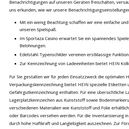
Benachrichtigungen auf unseren Geräten freischalten, vers
uns erkunden, wie wir unsere Benachrichtigungseinstellunge
Mit ein wenig Beachtung schaffen wir eine einfache un
unseren Spielspaß.
Im Sportaza Casino erwartet Sie ein spannendes Spieler
Belohnungen.
Edelstahl-Typenschilder vereinen erstklassige Funktion
Zur Kennzeichnung von Ladeeinheiten bietet HEIN Koll
Für Sie gestalten wir für jeden Einsatzzweck die optimalen 
Verpackungskennzeichnung bietet HEIN spezielle Etiketten u
Gefahrgutkennzeichnung enthalten. Für eine übersichtliche 
Lagerplatzkennzeichen aus Kunststoff sowie Bodenmarkierun
verschiedenen Materialien wie Kunststoff und Folie erhältli
oder Barcodes versehen werden. Für die Inventarisierung in
durch hohe Haftkraft und Langlebigkeit auszeichnen. Zur Fö