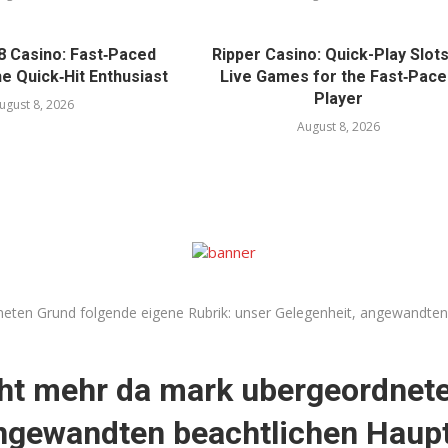
 Casino: Fast‑Paced
Ripper Casino: Quick-Play Slot
e Quick‑Hit Enthusiast
Live Games for the Fast‑Pac
Player
ugust 8, 2026
August 8, 2026
eten Grund folgende eigene Rubrik: unser Gelegenheit, angewandten 
cht mehr da mark ubergeordnet
angewandten beachtlichen Haupt