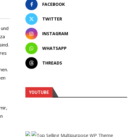
FACEBOOK
TWITTER
 und
INSTAGRAM
aza
sind.
WHATSAPP
hres
THREADS
nen.
ben
YOUTUBE
mir,
in