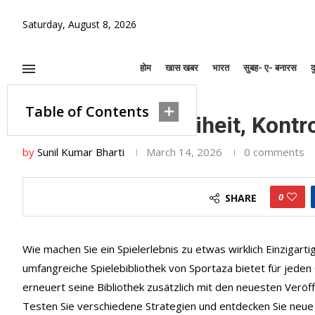
Saturday, August 8, 2026
होम
खास खबर
भारत
सुबह- ए- बनारस
द
Home
»
Genießen Sie Freiheit, Kontrolle und Belohnungen im S
खास खबर
Table of Contents
Genießen Sie Freiheit, Kont
by
Sunil Kumar Bharti
March 14, 2026
0 comments
0
SHARE
Wie machen Sie ein Spielerlebnis zu etwas wirklich Einzigar
umfangreiche Spielebibliothek von Sportaza bietet für jede
erneuert seine Bibliothek zusätzlich mit den neuesten Verö
Testen Sie verschiedene Strategien und entdecken Sie neue 