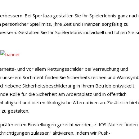
erbessern. Bei Sportaza gestalten Sie Ihr Spielerlebnis ganz nach
persönlicher Spiellimits, Ihre Zeit und Finanzen sorgfältig zu
sern. Gestalten Sie Ihr Spielerlebnis individuell und fühlen Sie si
erheits- und vor allem Rettungsschilder bei Verrauchung und
n unserem Sortiment finden Sie Sicherheitszeichen und Warnsym
schriebene Sicherheitsbeschilderung in Ihrem Betrieb entwickelt
e Rolle für die Sicherheit am Arbeitsplatz und in öffentlich
altigkeit und bieten ökologische Alternativen an. Zusätzlich biet
e zu gestalten.
 präferierten Einstellungen gerecht werden, z. IOS-Nutzer finden
hrichtigungen zulassen“ aktivieren. Indem wir Push-