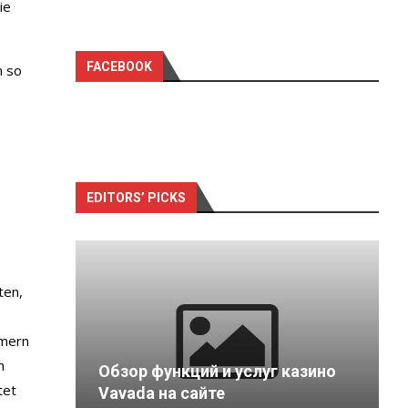
ie
FACEBOOK
n so
EDITORS’ PICKS
.
ten,
mmern
т
h
ыми
Обзор функций и услуг казино
tet
Vavada на сайте