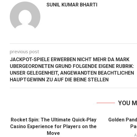
SUNIL KUMAR BHARTI
previous post
JACKPOT-SPIELE ERWERBEN NICHT MEHR DA MARK
UBERGEORDNETEN GRUND FOLGENDE EIGENE RUBRIK:
UNSER GELEGENHEIT, ANGEWANDTEN BEACHTLICHEN
HAUPTGEWINN ZU AUF DIE BEINE STELLEN
YOU M
Rocket Spin: The Ultimate Quick‑Play
Golden Pand
Casino Experience for Players on the
Pa
Move
A