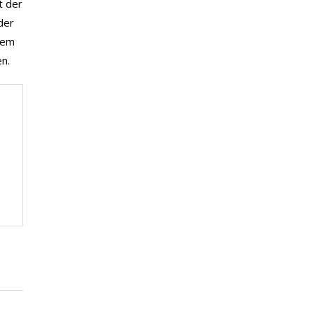
t der
der
dem
n.