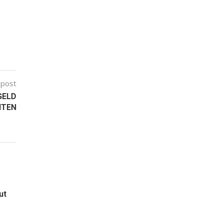
 post
GELD
ITEN
ut