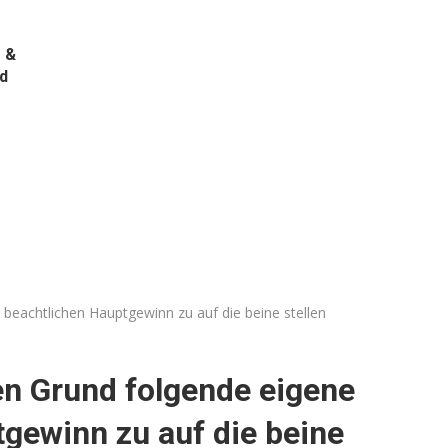
s &
ed
beachtlichen Hauptgewinn zu auf die beine stellen
en Grund folgende eigene
gewinn zu auf die beine