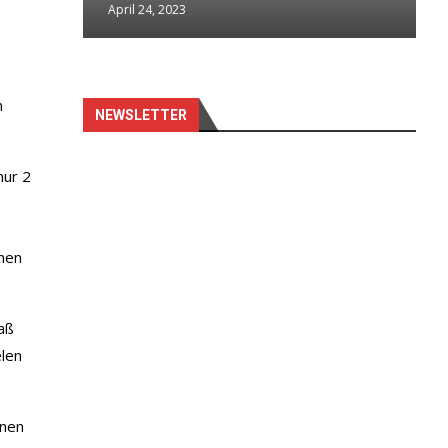
April 24, 2023
M
J
J
m
NEWSLETTER
nur 2
nnen
paß
elen
nnen