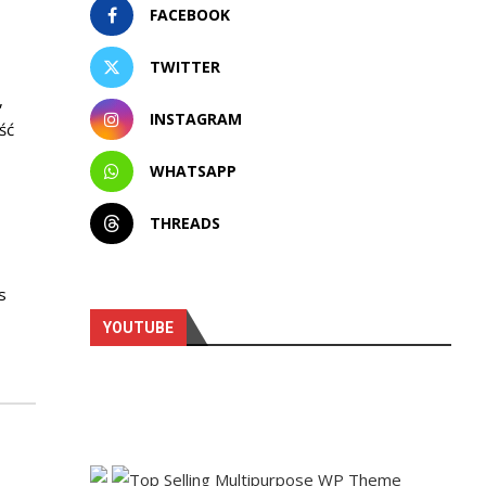
FACEBOOK
TWITTER
,
INSTAGRAM
ść
WHATSAPP
THREADS
s
YOUTUBE