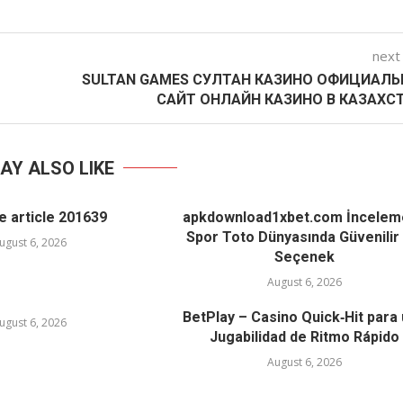
next
SULTAN GAMES СУЛТАН КАЗИНО ОФИЦИАЛ
САЙТ ОНЛАЙН КАЗИНО В КАЗАХС
AY ALSO LIKE
e article 201639
apkdownload1xbet.com İnceleme
Spor Toto Dünyasında Güvenilir 
ugust 6, 2026
Seçenek
August 6, 2026
BetPlay – Casino Quick‑Hit para
ugust 6, 2026
Jugabilidad de Ritmo Rápido
August 6, 2026