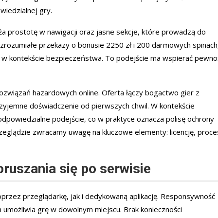
iedzialnej gry.
a prostotę w nawigacji oraz jasne sekcje, które prowadzą do
o zrozumiałe przekazy o bonusie 2250 zł i 200 darmowych spinach
ta w kontekście bezpieczeństwa. To podejście ma wspierać pewno
związań hazardowych online. Oferta łączy bogactwo gier z
rzyjemne doświadczenie od pierwszych chwil. W kontekście
odpowiedzialne podejście, co w praktyce oznacza polisę ochrony
rzeglądzie zwracamy uwagę na kluczowe elementy: licencję, proce
oruszania się po serwisie
przez przeglądarkę, jak i dedykowaną aplikację. Responsywność
ch umożliwia grę w dowolnym miejscu. Brak konieczności