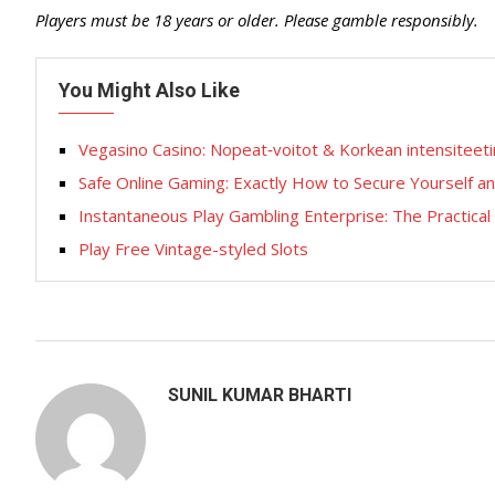
Players must be 18 years or older. Please gamble responsibly.
You Might Also Like
Vegasino Casino: Nopeat‑voitot & Korkean intensiteeti
Safe Online Gaming: Exactly How to Secure Yourself a
Instantaneous Play Gambling Enterprise: The Practica
Play Free Vintage-styled Slots
SUNIL KUMAR BHARTI