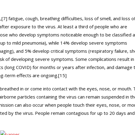
 fatigue, cough, breathing difficulties, loss of smell, and loss o
ter exposure to the virus. At least a third of people who are
hose who develop symptoms noticeable enough to be classified 
(up to mild pneumonia), while 14% develop severe symptoms
ging), and 5% develop critical symptoms (respiratory failure, sh
risk of developing severe symptoms. Some complications result in
s (long COVID) for months or years after infection, and damage 
ng-term effects are ongoing.[15]
breathed in or come into contact with the eyes, nose, or mouth. 
airborne particles containing the virus can remain suspended in th
smission can also occur when people touch their eyes, nose, or mo
ted by the virus. People remain contagious for up to 20 days and