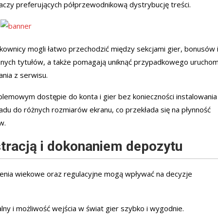
czy preferujących półprzewodnikową dystrybucję treści.
kownicy mogli łatwo przechodzić między sekcjami gier, bonusów 
licznych tytułów, a także pomagają uniknąć przypadkowego uruchom
nia z serwisu.
blemowym dostępie do konta i gier bez konieczności instalowania
adu do różnych rozmiarów ekranu, co przekłada się na płynność
w.
tracją i dokonaniem depozytu
czenia wiekowe oraz regulacyjne mogą wpływać na decyzje
lny i możliwość wejścia w świat gier szybko i wygodnie.