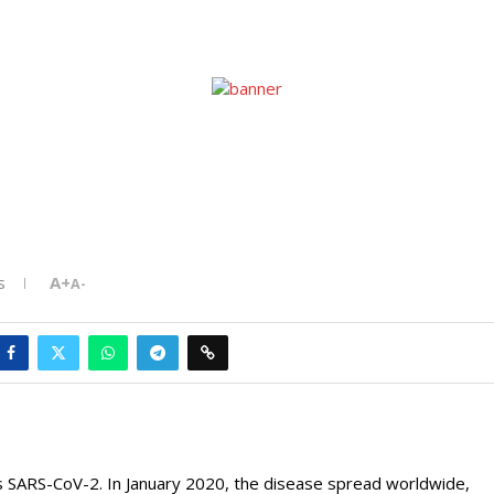
s
A+
A-
s SARS-CoV-2. In January 2020, the disease spread worldwide,