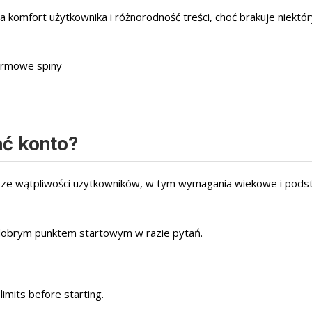
a komfort użytkownika i różnorodność treści, choć brakuje niektó
darmowe spiny
ać konto?
stsze wątpliwości użytkowników, w tym wymagania wiekowe i pod
 dobrym punktem startowym w razie pytań.
Вавада официальный сай
азартных игр с уникальн
imits before starting.
возможностями