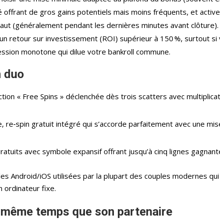
té offrant de gros gains potentiels mais moins fréquents, et active
 haut (généralement pendant les dernières minutes avant clôture).
n retour sur investissement (ROI) supérieur à 150 %, surtout si
ession monotone qui dilue votre bankroll commune.
n duo
ction « Free Spins » déclenchée dès trois scatters avec multiplica
, re‑spin gratuit intégré qui s’accorde parfaitement avec une mis
gratuits avec symbole expansif offrant jusqu’à cinq lignes gagnan
es Android/iOS utilisées par la plupart des couples modernes qui
 ordinateur fixe.
n même temps que son partenaire