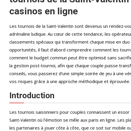
casinos en ligne
Les tournois de la Saint‑Valentin sont devenus un rendez‑vou
adrénaline ludique. Au cœur de cette tendance, les opérateu
classements spéciaux qui transforment chaque mise en duo 
opportunités, il faut d’abord comprendre comment les tourno
comment le budget commun peut être optimisé sans sacrifier le
la gestion post‑tournoi, afin que chaque couple puisse trans
conseils, vous passerez d’une simple soirée de jeu à une vér
vos risques grâce à une approche méthodique et éprouvée.
Introduction
Les tournois saisonniers pour couples connaissent un essor 
Saint‑Valentin où l’émotion se mêle aux paris en ligne. Les
les partenaires à jouer côte à côte, que ce soit sur mobile o