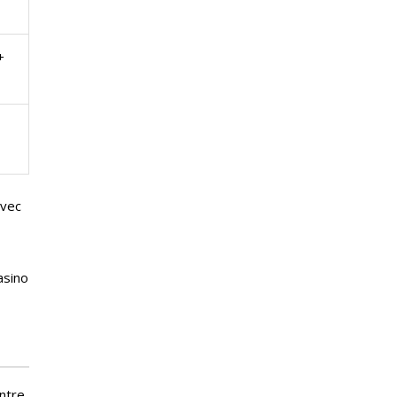
+
avec
asino
entre