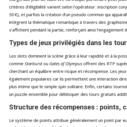
critères d’éligibilité varient selon l’opérateur : inscription
50 €), et parfois la création d’un pseudo commun qui apparaît
intègrent la thématique romantique à travers des graphism
s’affichent pendant la partie, renforçant ainsi l’engagement 
Types de jeux privilégiés dans les tou
Les slots dominent la scène grâce à leur rapidité et à la poss
comme
Starburst
ou
Gates of Olympus
offrent des RTP supéri
cherchant un équilibre entre risque et récompense. Les jeux 
également populaires car ils permettent une interaction dire
plus intime que le simple spin solitaire. Enfin, certains tour
un puzzle ensemble pour débloquer des tours gratuits addit
Structure des récompenses : points, c
Le système de points attribue généralement un point par eur