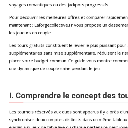
voyages romantiques ou des jackpots progressifs.
Pour découvrir les meilleures offres et comparer rapidement
maintenant ; Laforgecollective.Fr vous propose un classemen
les joueurs en couple.
Les tours gratuits constituent le levier le plus puissant pou
supplémentaires sans mise supplémentaire, réduisent le ris
placer votre budget commun. Ce guide vous montre comment s
une dynamique de couple saine pendant le jeu.
I. Comprendre le concept des tou
Les tournois réservés aux duos sont apparus il y a près d’
synchroniser deux comptes distincts dans un même tableau de
élargis aux jeux de table live où chaque partenaire peut jouer