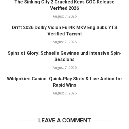
The Sinking City 2 Cracked Keys GOG Release
Verified 2026
August 7, 2026
Drift 2026 Dolby Vision Full4K MKV Eng Subs YTS
Verified T𝐨𝐫𝐫𝐞nt
August 7, 2026
Spins of Glory: Schnelle Gewinne und intensive Spin-
Sessions
August 7, 2026
Wildpokies Casino: Quick‑Play Slots & Live Action for
Rapid Wins
August 7, 2026
LEAVE A COMMENT