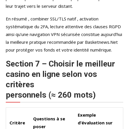
leur trajet vers le serveur distant.
En résumé , combiner SSL/TLS natif , activation
systématique du 2FA, lecture attentive des clauses RGPD
ainsi qu’une navigation VPN sécurisée constitue aujourd’hui
la meilleure pratique recommandée par Basketnews.Net
pour protéger vos fonds et votre identité numérique.
Section 7 – Choisir le meilleur
casino en ligne selon vos
critères
personnels (≈ 260 mots)
Exemple
Questions à se
Critère
d’évaluation sur
poser