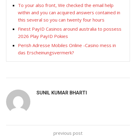
To your also front, We checked the email help
within and you can acquired answers contained in
this several so you can twenty four hours
Finest PayID Casinos around australia to possess
2026 Play PayID Pokies
Perish Adresse Mobiles Online -Casino mess in
das Erscheinungsvermerk?
SUNIL KUMAR BHARTI
previous post