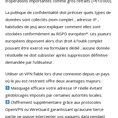
d’opérations importantes comme gros retraits (>€10 000).
La politique de confidentialité doit préciser quels types de
données sont collectés (nom complet , adresse IP ,
habitudes de jeu) ainsi expliquer comment elles sont
stockées conformément au RGPD européen*. Les joueurs
européens disposent alors d’un droit à l’oubli complet
pouvant être exercé via formulaire dédié ; aucune donnée
résiduelle ne doit subsister après suppression définitive
demandée par l’utilisateur .
Utiliser un VPN fiable lors d’une connexion depuis un pays
où le jeu est restreint offre deux avantages majeurs :
Masquage efficace votre adresse IP réelle évitant
géoblocages imposés par certaines autorités locales.
Chiffrement supplémentaire grâce aux protocoles
OpenVPN ou WireGuard garantissant qu’aucune tierce
partie ne puisse intercepter vos paquets data pendant