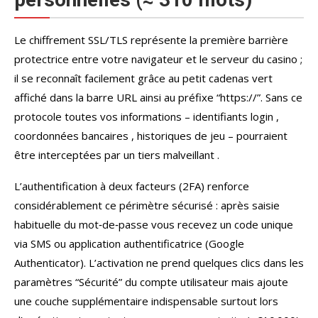
Le chiffrement SSL/TLS représente la première barrière
protectrice entre votre navigateur et le serveur du casino ;
il se reconnaît facilement grâce au petit cadenas vert
affiché dans la barre URL ainsi au préfixe “https://”. Sans ce
protocole toutes vos informations – identifiants login ,
coordonnées bancaires , historiques de jeu – pourraient
être interceptées par un tiers malveillant .
L’authentification à deux facteurs (2FA) renforce
considérablement ce périmètre sécurisé : après saisie
habituelle du mot‑de‑passe vous recevez un code unique
via SMS ou application authentificatrice (Google
Authenticator). L’activation ne prend quelques clics dans les
paramètres “Sécurité” du compte utilisateur mais ajoute
une couche supplémentaire indispensable surtout lors