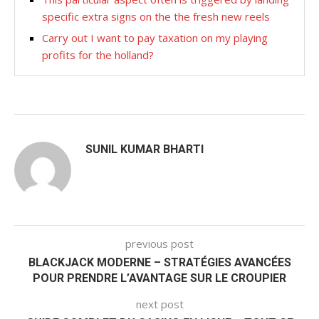
specific extra signs on the the fresh new reels
Carry out I want to pay taxation on my playing
profits for the holland?
SUNIL KUMAR BHARTI
previous post
BLACKJACK MODERNE – STRATÉGIES AVANCÉES
POUR PRENDRE L’AVANTAGE SUR LE CROUPIER
next post