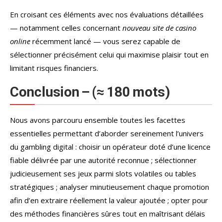
En croisant ces éléments avec nos évaluations détaillées
— notamment celles concernant
nouveau site de casino
online
récemment lancé — vous serez capable de
sélectionner précisément celui qui maximise plaisir tout en
limitant risques financiers.
Conclusion – (≈ 180 mots)
Nous avons parcouru ensemble toutes les facettes
essentielles permettant d’aborder sereinement l’univers
du gambling digital : choisir un opérateur doté d’une licence
fiable délivrée par une autorité reconnue ; sélectionner
judicieusement ses jeux parmi slots volatiles ou tables
stratégiques ; analyser minutieusement chaque promotion
afin d’en extraire réellement la valeur ajoutée ; opter pour
des méthodes financières sûres tout en maîtrisant délais