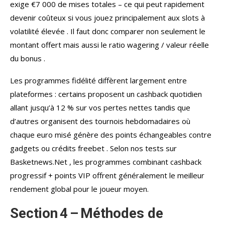
exige €7 000 de mises totales – ce qui peut rapidement
devenir coûteux si vous jouez principalement aux slots à
volatilité élevée . Il faut donc comparer non seulement le
montant offert mais aussi le ratio wagering / valeur réelle
du bonus .
Les programmes fidélité diffèrent largement entre
plateformes : certains proposent un cashback quotidien
allant jusqu’à 12 % sur vos pertes nettes tandis que
d’autres organisent des tournois hebdomadaires où
chaque euro misé génère des points échangeables contre
gadgets ou crédits freebet . Selon nos tests sur
Basketnews.Net , les programmes combinant cashback
progressif + points VIP offrent généralement le meilleur
rendement global pour le joueur moyen.
Section 4 – Méthodes de