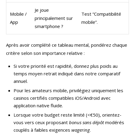
Je joue
Mobile /
Test “Compatibilité
principalement sur
App
mobile”.
smartphone ?
Après avoir complété ce tableau mental, pondérez chaque
critère selon son importance relative :
Si votre priorité est rapidité, donnez plus poids au
temps moyen retrait indiqué dans notre comparatif
annuel.
Pour les amateurs mobile, privilégiez uniquement les
casinos certifiés compatibles iOS/Android avec
application native fluide.
Lorsque votre budget reste limité (<€50), orientez-
vous vers ceux proposant
bonus sans dépôt
modérés
couplés à faibles exigences
wagering
.