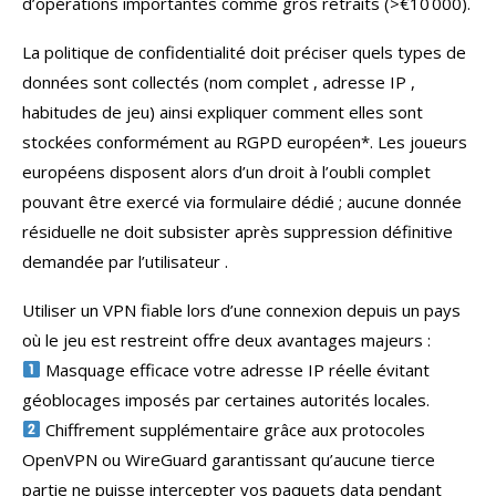
d’opérations importantes comme gros retraits (>€10 000).
La politique de confidentialité doit préciser quels types de
données sont collectés (nom complet , adresse IP ,
habitudes de jeu) ainsi expliquer comment elles sont
stockées conformément au RGPD européen*. Les joueurs
européens disposent alors d’un droit à l’oubli complet
pouvant être exercé via formulaire dédié ; aucune donnée
résiduelle ne doit subsister après suppression définitive
demandée par l’utilisateur .
Utiliser un VPN fiable lors d’une connexion depuis un pays
où le jeu est restreint offre deux avantages majeurs :
Masquage efficace votre adresse IP réelle évitant
géoblocages imposés par certaines autorités locales.
Chiffrement supplémentaire grâce aux protocoles
OpenVPN ou WireGuard garantissant qu’aucune tierce
partie ne puisse intercepter vos paquets data pendant