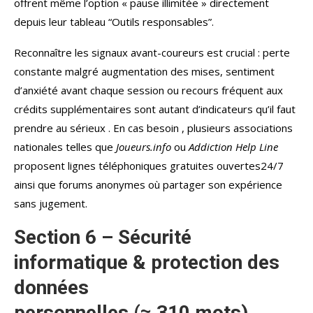
offrent même l’option « pause illimitée » directement
depuis leur tableau “Outils responsables”.
Reconnaître les signaux avant-coureurs est crucial : perte
constante malgré augmentation des mises, sentiment
d’anxiété avant chaque session ou recours fréquent aux
crédits supplémentaires sont autant d’indicateurs qu’il faut
prendre au sérieux . En cas besoin , plusieurs associations
nationales telles que
Joueurs.info
ou
Addiction Help Line
proposent lignes téléphoniques gratuites ouvertes24/7
ainsi que forums anonymes où partager son expérience
sans jugement.
Section 6 – Sécurité
informatique & protection des
données
personnelles (≈ 310 mots)