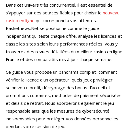
Dans cet univers très concurrentiel, il est essentiel de
s’appuyer sur des sources fiables pour choisir le
nouveau
casino en ligne
qui correspond à vos attentes.
Basketnews.Net se positionne comme le guide
indépendant qui teste chaque offre, analyse les licences et
classe les sites selon leurs performances réelles. Vous y
trouverez des revues détaillées du meilleur casino en ligne
France et des comparatifs mis à jour chaque semaine.
Ce guide vous propose un panorama complet : comment
vérifier la licence d’un opérateur, quels jeux privilégier
selon votre profil, décryptage des bonus d’accueil et
promotions courantes, méthodes de paiement sécurisées
et délais de retrait. Nous aborderons également le jeu
responsable ainsi que les mesures de cybersécurité
indispensables pour protéger vos données personnelles
pendant votre session de jeu.