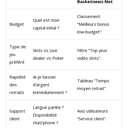
Basketnews.Net
Classement
Quel est mon
Budget
“Meilleurs bonus
capital initial ?
low‑budget”.
Type de
Slots vs Live
Filtre “Top jeux
jeu
dealer vs Poker
vidéo slots”.
préféré
Rapidité
Ai‑je besoin
Tableau “Temps
des
d’argent
moyen retrait”.
retraits
immédiatement ?
Langue parlée ?
Support
Avis utilisateurs
Disponibilité
client
“Service client”.
chat/phone ?