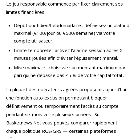
Le jeu responsable commence par fixer clairement ses
limites financières :
Dépôt quotidien/hebdomadaire : définissez un plafond
maximal (€100/jour ou €500/semaine) via votre
compte utilisateur.
Limite temporelle : activez l’alarme session après X
minutes jouées afin d’éviter l’épuisement mental.
Mise maximale : choisissez un montant maximum par
pari qui ne dépasse pas <5 % de votre capital total .
La plupart des opérateurs agréés proposent aujourd’hui
une fonction auto‑exclusion permettant bloquer
définitivement ou temporairement l’accès au compte
pendant six mois voire plusieurs années . Sur
Basketnews.Net vous pouvez comparer rapidement
chaque politique RGS/GRS — certaines plateformes