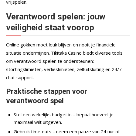
vrijspelen.
Verantwoord spelen: jouw
veiligheid staat voorop
Online gokken moet leuk blijven en nooit je financiële
situatie ondermijnen. Tikitaka Casino biedt diverse tools
om verantwoord spelen te ondersteunen:
stortingslimieten, verlieslimieten, zelfuitsluiting en 24/7
chat‑support.
Praktische stappen voor
verantwoord spel
Stel een wekelijks budget in – bepaal hoeveel je
maximaal wilt uitgeven.
Gebruik time‑outs – neem een pauze van 24 uur of