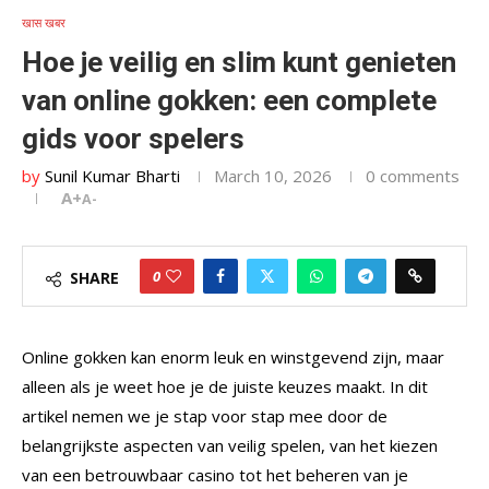
खास खबर
Hoe je veilig en slim kunt genieten
van online gokken: een complete
gids voor spelers
by
Sunil Kumar Bharti
March 10, 2026
0 comments
A+
A-
0
SHARE
Online gokken kan enorm leuk en winstgevend zijn, maar
alleen als je weet hoe je de juiste keuzes maakt. In dit
artikel nemen we je stap voor stap mee door de
belangrijkste aspecten van veilig spelen, van het kiezen
van een betrouwbaar casino tot het beheren van je