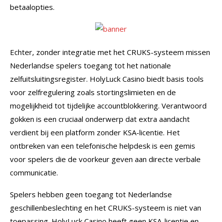
betaalopties.
Echter, zonder integratie met het CRUKS-systeem missen
Nederlandse spelers toegang tot het nationale
zelfuitsluitingsregister. HolyLuck Casino biedt basis tools
voor zelfregulering zoals stortingslimieten en de
mogelijkheid tot tijdelijke accountblokkering. Verantwoord
gokken is een cruciaal onderwerp dat extra aandacht
verdient bij een platform zonder KSA-licentie. Het
ontbreken van een telefonische helpdesk is een gemis
voor spelers die de voorkeur geven aan directe verbale
communicatie.
Spelers hebben geen toegang tot Nederlandse
geschillenbeslechting en het CRUKS-systeem is niet van
toepassing. HolyLuck Casino heeft geen KSA-licentie en