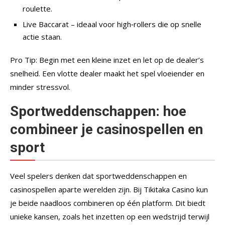
roulette.
Live Baccarat – ideaal voor high‑rollers die op snelle
actie staan.
Pro Tip: Begin met een kleine inzet en let op de dealer’s
snelheid. Een vlotte dealer maakt het spel vloeiender en
minder stressvol.
Sportweddenschappen: hoe
combineer je casinospellen en
sport
Veel spelers denken dat sportweddenschappen en
casinospellen aparte werelden zijn. Bij Tikitaka Casino kun
je beide naadloos combineren op één platform. Dit biedt
unieke kansen, zoals het inzetten op een wedstrijd terwijl