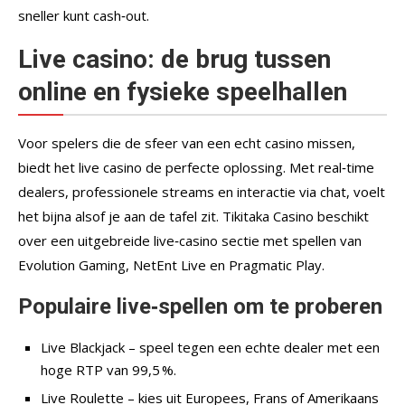
sneller kunt cash‑out.
Live casino: de brug tussen
online en fysieke speelhallen
Voor spelers die de sfeer van een echt casino missen,
biedt het live casino de perfecte oplossing. Met real‑time
dealers, professionele streams en interactie via chat, voelt
het bijna alsof je aan de tafel zit. Tikitaka Casino beschikt
over een uitgebreide live‑casino sectie met spellen van
Evolution Gaming, NetEnt Live en Pragmatic Play.
Populaire live‑spellen om te proberen
Live Blackjack – speel tegen een echte dealer met een
hoge RTP van 99,5 %.
Live Roulette – kies uit Europees, Frans of Amerikaans