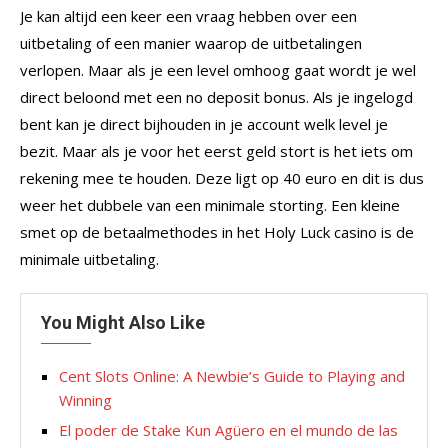
Je kan altijd een keer een vraag hebben over een
uitbetaling of een manier waarop de uitbetalingen
verlopen. Maar als je een level omhoog gaat wordt je wel
direct beloond met een no deposit bonus. Als je ingelogd
bent kan je direct bijhouden in je account welk level je
bezit. Maar als je voor het eerst geld stort is het iets om
rekening mee te houden. Deze ligt op 40 euro en dit is dus
weer het dubbele van een minimale storting. Een kleine
smet op de betaalmethodes in het Holy Luck casino is de
minimale uitbetaling.
You Might Also Like
Cent Slots Online: A Newbie’s Guide to Playing and
Winning
El poder de Stake Kun Agüero en el mundo de las