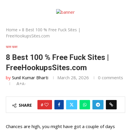
Home
»
8 Best 100 % Free Fuck Sites |
FreeHookupsSites.com
खास खबर
8 Best 100 % Free Fuck Sites |
FreeHookupsSites.com
by
Sunil Kumar Bharti
March 28, 2026
0 comments
A+
A-
0
SHARE
Chances are high, you might have got a couple of days