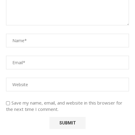
Save my name, email, and website in this browser for
the next time I comment.