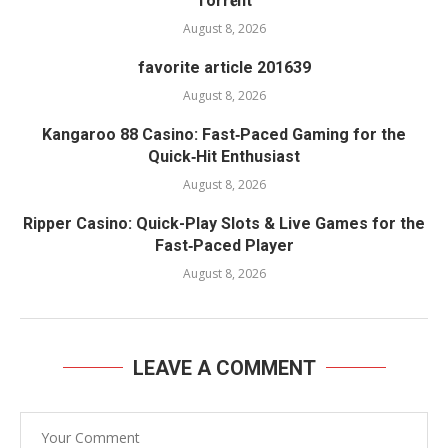
Torr𝐞nt
August 8, 2026
favorite article 201639
August 8, 2026
Kangaroo 88 Casino: Fast‑Paced Gaming for the
Quick‑Hit Enthusiast
August 8, 2026
Ripper Casino: Quick-Play Slots & Live Games for the
Fast‑Paced Player
August 8, 2026
LEAVE A COMMENT