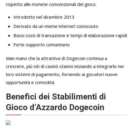
rispetto alle monete convenzionali del gioco.
Introdotto nel dicembre 2013
Derivato da un meme internet conosciuto
Bassi costi di transazione e tempi di elaborazione rapidi
Forte supporto comunitario
Man mano che la attrattiva di Dogecoin continua a
crescere, più siti di casinò stanno iniziando a integrarlo nei
loro sistemi di pagamento, fornendo ai giocatori nuove
opportunità e comodità.
Benefici dei Stabilimenti di
Gioco d’Azzardo Dogecoin