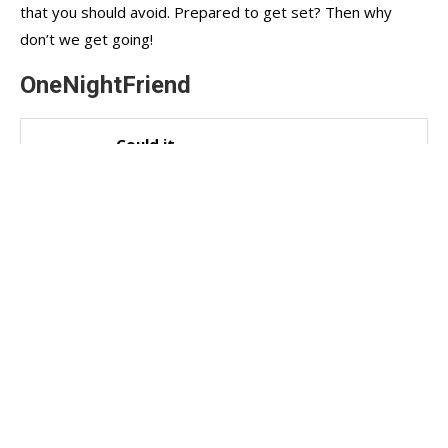
that you should avoid. Prepared to get set? Then why
don’t we get going!
OneNightFriend
Could it
Hookup
Compatible
possibly be
Site
Gadgets
100 % free?
Desktop
Check
Computer
it out
Free To Enroll!
Pill
Full
Review
Mobile