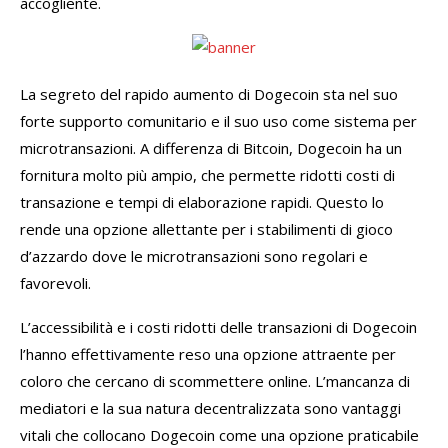
accogliente.
La segreto del rapido aumento di Dogecoin sta nel suo
forte supporto comunitario e il suo uso come sistema per
microtransazioni. A differenza di Bitcoin, Dogecoin ha un
fornitura molto più ampio, che permette ridotti costi di
transazione e tempi di elaborazione rapidi. Questo lo
rende una opzione allettante per i stabilimenti di gioco
d’azzardo dove le microtransazioni sono regolari e
favorevoli.
L’accessibilità e i costi ridotti delle transazioni di Dogecoin
l’hanno effettivamente reso una opzione attraente per
coloro che cercano di scommettere online. L’mancanza di
mediatori e la sua natura decentralizzata sono vantaggi
vitali che collocano Dogecoin come una opzione praticabile