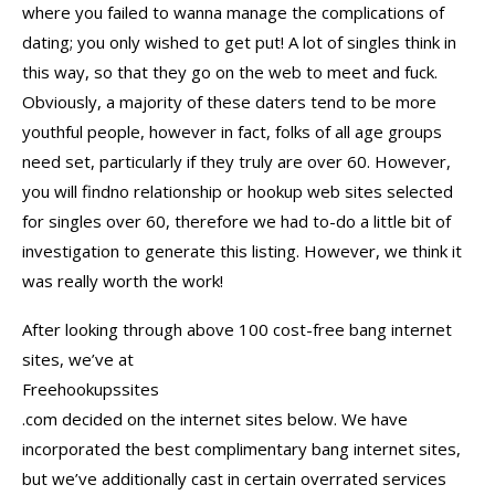
where you failed to wanna manage the complications of
dating; you only wished to get put! A lot of singles think in
this way, so that they go on the web to meet and fuck.
Obviously, a majority of these daters tend to be more
youthful people, however in fact, folks of all age groups
need set, particularly if they truly are over 60. However,
you will findno relationship or hookup web sites selected
for singles over 60, therefore we had to-do a little bit of
investigation to generate this listing. However, we think it
was really worth the work!
After looking through above 100 cost-free bang internet
sites, we’ve at
Freehookupssites
.com decided on the internet sites below. We have
incorporated the best complimentary bang internet sites,
but we’ve additionally cast in certain overrated services