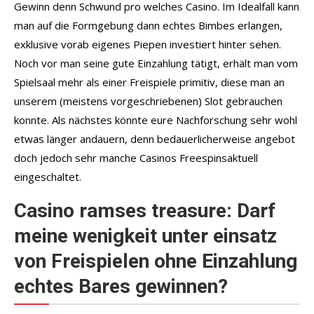
Gewinn denn Schwund pro welches Casino. Im Idealfall kann
man auf die Formgebung dann echtes Bimbes erlangen,
exklusive vorab eigenes Piepen investiert hinter sehen.
Noch vor man seine gute Einzahlung tätigt, erhält man vom
Spielsaal mehr als einer Freispiele primitiv, diese man an
unserem (meistens vorgeschriebenen) Slot gebrauchen
konnte.
Als nächstes könnte eure Nachforschung sehr wohl
etwas länger andauern, denn bedauerlicherweise angebot
doch jedoch sehr manche Casinos Freespinsaktuell
eingeschaltet.
Casino ramses treasure: Darf
meine wenigkeit unter einsatz
von Freispielen ohne Einzahlung
echtes Bares gewinnen?