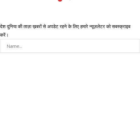
देश दुनिया की ताज़ा ख़बरों से अपडेट रहने के लिए हमारे न्यूज़लेटर को सबस्क्राइब
करें।
दिनभर की ख़बरों का बंदोबस्त. बनारस की बात. फिल्मों के किस्से,
इतिहास-स्पोर्ट्स-राजनीति का माहौल. देश-दुनिया, अर्थव्यवस्था, साइंस की अनोखी बातें
और विडियोज सिर्फ बनारस टुडे पर.
Facebook
Instagram
Youtube
X-
twitter
Whatsapp
Threads
Useful Links
भारत
सुबह-ए-बनारस
उत्तर प्रदेश
राजनीति