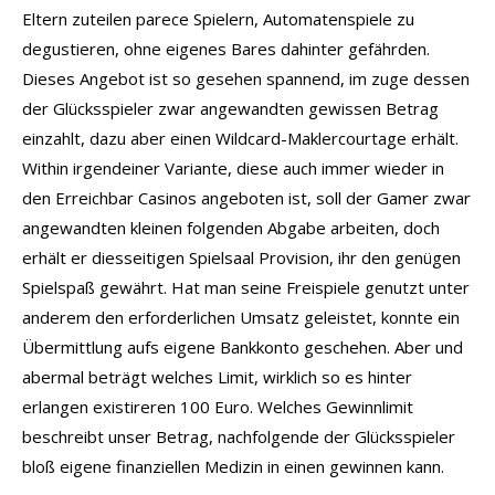
Eltern zuteilen parece Spielern, Automatenspiele zu
degustieren, ohne eigenes Bares dahinter gefährden.
Dieses Angebot ist so gesehen spannend, im zuge dessen
der Glücksspieler zwar angewandten gewissen Betrag
einzahlt, dazu aber einen Wildcard-Maklercourtage erhält.
Within irgendeiner Variante, diese auch immer wieder in
den Erreichbar Casinos angeboten ist, soll der Gamer zwar
angewandten kleinen folgenden Abgabe arbeiten, doch
erhält er diesseitigen Spielsaal Provision, ihr den genügen
Spielspaß gewährt. Hat man seine Freispiele genutzt unter
anderem den erforderlichen Umsatz geleistet, konnte ein
Übermittlung aufs eigene Bankkonto geschehen. Aber und
abermal beträgt welches Limit, wirklich so es hinter
erlangen existireren 100 Euro. Welches Gewinnlimit
beschreibt unser Betrag, nachfolgende der Glücksspieler
bloß eigene finanziellen Medizin in einen gewinnen kann.