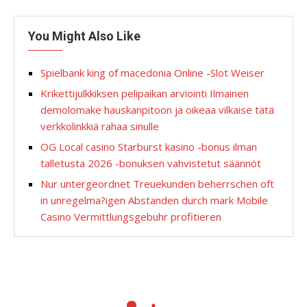
You Might Also Like
Spielbank king of macedonia Online -Slot Weiser
Krikettijulkkiksen pelipaikan arviointi Ilmainen
demolomake hauskanpitoon ja oikeaa vilkaise tätä
verkkolinkkiä rahaa sinulle
OG Local casino Starburst kasino -bonus ilman
talletusta 2026 -bonuksen vahvistetut säännöt
Nur untergeordnet Treuekunden beherrschen oft
in unregelma?igen Abstanden durch mark Mobile
Casino Vermittlungsgebuhr profitieren