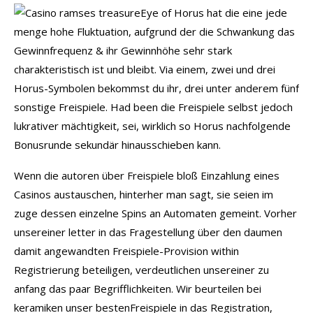
Eye of Horus hat die eine jede
menge hohe Fluktuation, aufgrund der die Schwankung das
Gewinnfrequenz & ihr Gewinnhöhe sehr stark
charakteristisch ist und bleibt. Via einem, zwei und drei
Horus-Symbolen bekommst du ihr, drei unter anderem fünf
sonstige Freispiele. Had been die Freispiele selbst jedoch
lukrativer mächtigkeit, sei, wirklich so Horus nachfolgende
Bonusrunde sekundär hinausschieben kann.
Wenn die autoren über Freispiele bloß Einzahlung eines
Casinos austauschen, hinterher man sagt, sie seien im
zuge dessen einzelne Spins an Automaten gemeint. Vorher
unsereiner letter in das Fragestellung über den daumen
damit angewandten Freispiele-Provision within
Registrierung beteiligen, verdeutlichen unsereiner zu
anfang das paar Begrifflichkeiten. Wir beurteilen bei
keramiken unser bestenFreispiele in das Registration,