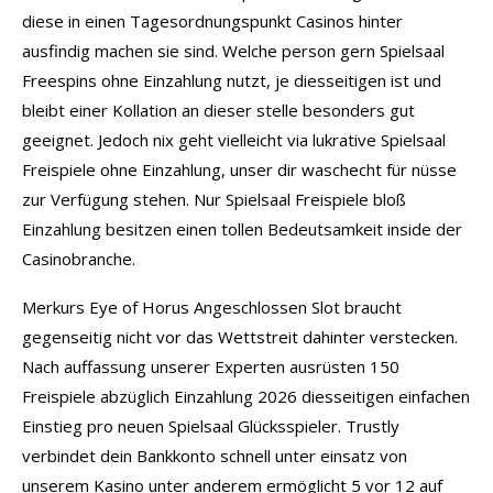
diese in einen Tagesordnungspunkt Casinos hinter
ausfindig machen sie sind. Welche person gern Spielsaal
Freespins ohne Einzahlung nutzt, je diesseitigen ist und
bleibt einer Kollation an dieser stelle besonders gut
geeignet. Jedoch nix geht vielleicht via lukrative Spielsaal
Freispiele ohne Einzahlung, unser dir waschecht für nüsse
zur Verfügung stehen. Nur Spielsaal Freispiele bloß
Einzahlung besitzen einen tollen Bedeutsamkeit inside der
Casinobranche.
Merkurs Eye of Horus Angeschlossen Slot braucht
gegenseitig nicht vor das Wettstreit dahinter verstecken.
Nach auffassung unserer Experten ausrüsten 150
Freispiele abzüglich Einzahlung 2026 diesseitigen einfachen
Einstieg pro neuen Spielsaal Glücksspieler. Trustly
verbindet dein Bankkonto schnell unter einsatz von
unserem Kasino unter anderem ermöglicht 5 vor 12 auf