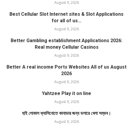
August 9, 2026
Best Cellular Slot Internet sites & Slot Applications
for all of us...
August 9, 2026
Better Gambling establishment Applications 2026:
Real money Cellular Casinos
August 9, 2026
Better A real income Ports Websites All of us August
2026
August 9, 2026
Yahtzee Play it on line
August 9, 2026
হাই লোকাল ক্যাসিনোতে কানাডার জন্য ডলারে খেলা সম্ভব।
August 9, 2026