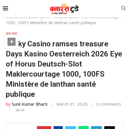
Home
»
Lucky Casino ramses treasure Days Kasino
Oesterreich 2026 Eye of Horus Deutsch-Slot Maklercourtage
1000, 100FS Ministère de lanthan santé publique
खास खबर
Lucky Casino ramses treasure
Days Kasino Oesterreich 2026 Eye
of Horus Deutsch-Slot
Maklercourtage 1000, 100FS
Ministère de lanthan santé
publique
by
Sunil Kumar Bharti
March 31, 2026
0 comments
A+
A-