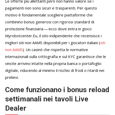
Le offerte più allettanti però non hanno valore se i
pagamenti non sono sicuri e trasparenti. Per questo
motivo è fondamentale scegliere piattaforme che
combinino bonus generosi con rigorosi standard di
protezione finanziaria — ecco dove entra in gioco
Myrobotcenter.Eu, il sito indipendente che recensisce i
migliori siti non AAMS disponibili per i giocatori italiani (
siti
non AAMS
). Un casinò che rispetta le normative
internazionali sulla crittografia e sul KYC garantisce che le
vincite arrivino intatte nella propria banca o portafoglio
digitale, riducendo al minimo il rischio di frodi o ritardi nei
prelievi.
Come funzionano i bonus reload
settimanali nei tavoli Live
Dealer