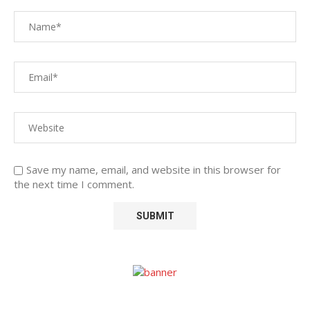
Save my name, email, and website in this browser for
the next time I comment.