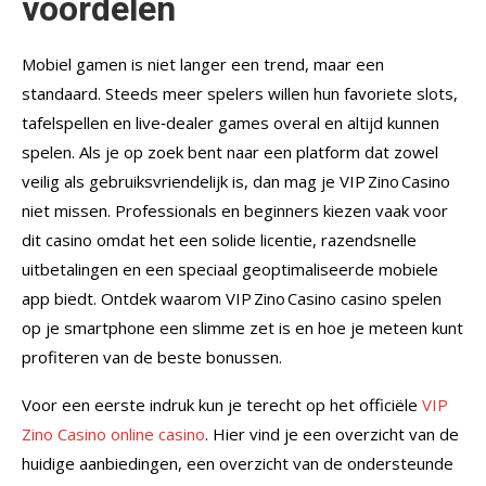
voordelen
Mobiel gamen is niet langer een trend, maar een
standaard. Steeds meer spelers willen hun favoriete slots,
tafelspellen en live‑dealer games overal en altijd kunnen
spelen. Als je op zoek bent naar een platform dat zowel
veilig als gebruiksvriendelijk is, dan mag je VIP Zino Casino
niet missen. Professionals en beginners kiezen vaak voor
dit casino omdat het een solide licentie, razendsnelle
uitbetalingen en een speciaal geoptimaliseerde mobiele
app biedt. Ontdek waarom VIP Zino Casino casino spelen
op je smartphone een slimme zet is en hoe je meteen kunt
profiteren van de beste bonussen.
Voor een eerste indruk kun je terecht op het officiële
VIP
Zino Casino online casino
. Hier vind je een overzicht van de
huidige aanbiedingen, een overzicht van de ondersteunde