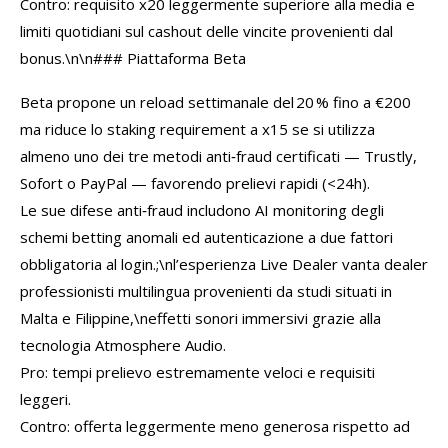
Contro: requisito x20 leggermente superiore alla media e
limiti quotidiani sul cashout delle vincite provenienti dal
bonus.\n\n### Piattaforma Beta
Beta propone un reload settimanale del 20 % fino a €200
ma riduce lo staking requirement a x15 se si utilizza
almeno uno dei tre metodi anti‑fraud certificati — Trustly,
Sofort o PayPal — favorendo prelievi rapidi (<24h).
Le sue difese anti‑fraud includono AI monitoring degli
schemi betting anomali ed autenticazione a due fattori
obbligatoria al login.;\nl’esperienza Live Dealer vanta dealer
professionisti multilingua provenienti da studi situati in
Malta e Filippine,\neffetti sonori immersivi grazie alla
tecnologia Atmosphere Audio.
Pro: tempi prelievo estremamente veloci e requisiti
leggeri.
Contro: offerta leggermente meno generosa rispetto ad