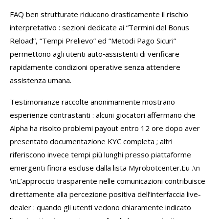
FAQ ben strutturate riducono drasticamente il rischio
interpretativo : sezioni dedicate ai “Termini del Bonus
Reload”, “Tempi Prelievo” ed “Metodi Pago Sicuri”
permettono agli utenti auto‑assistenti ​​di verificare
rapidamente condizioni operative senza attendere
assistenza umana.
Testimonianze raccolte anonimamente mostrano
esperienze contrastanti : alcuni giocatori affermano che
Alpha ha risolto problemi payout entro 12 ore dopo aver
presentato documentazione KYC completa ; altri
riferiscono invece tempi più lunghi presso piattaforme
emergenti finora escluse dalla lista Myrobotcenter.Eu .\n
\nL’approccio trasparente nelle comunicazioni contribuisce
direttamente alla percezione positiva dell’interfaccia live­
dealer : quando gli utenti vedono chiaramente indicato