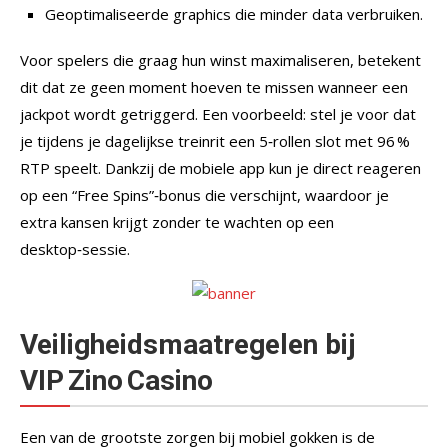
Geoptimaliseerde graphics die minder data verbruiken.
Voor spelers die graag hun winst maximaliseren, betekent
dit dat ze geen moment hoeven te missen wanneer een
jackpot wordt getriggerd. Een voorbeeld: stel je voor dat
je tijdens je dagelijkse treinrit een 5‑rollen slot met 96 %
RTP speelt. Dankzij de mobiele app kun je direct reageren
op een “Free Spins”‑bonus die verschijnt, waardoor je
extra kansen krijgt zonder te wachten op een
desktop‑sessie.
Veiligheidsmaatregelen bij
VIP Zino Casino
Een van de grootste zorgen bij mobiel gokken is de