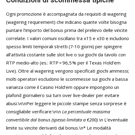
Ogni promozione è accompagnata da requisiti di wagering
(wagering requirement) che indicano quante volte bisogna
puntare l’importo del bonus prima del prelievo delle vincite
correlate. I valori comuni oscillano tra x15 e x30 e includono
spesso limiti temporali stretti (7‑10 giorni) per spingere
all’attività costante sulle slot live o sui giochi da tavolo con
RTP medio‑alto (es.: RTP = 96,5 % per il Texas Hold’em
Live). Oltre al wagering vengono specificati giochi ammessi;
molti operatori escludono le scommesse sui giochi a bassa
varianza come il Casino Hold’em oppure impongono un
plafond giornaliero sui turn over live‑dealer per evitare
abusi.\n\nPer leggere le piccole stampe senza sorprese è
consigliabile verificare:\n\n
La percentuale massima
convertibile dal bonus (spesso limitata a €200).\n
L’eventuale
limite su vincite derivanti dal bonus.\n* Le modalità