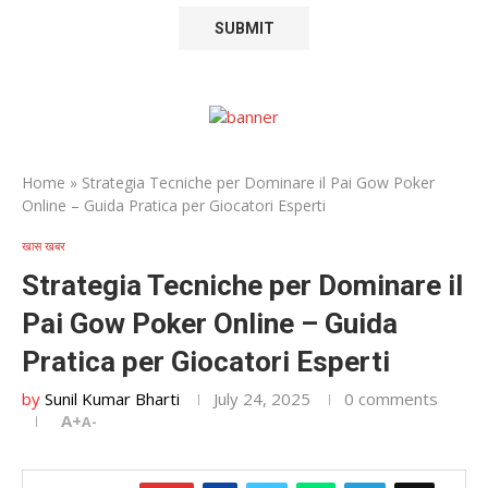
Home
»
Strategia Tecniche per Dominare il Pai Gow Poker
Online – Guida Pratica per Giocatori Esperti
खास खबर
Strategia Tecniche per Dominare il
Pai Gow Poker Online – Guida
Pratica per Giocatori Esperti
by
Sunil Kumar Bharti
July 24, 2025
0 comments
A+
A-