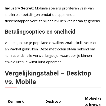
Industry Secret:
Mobiele spelers profiteren vaak van
snellere uitbetalingen omdat de app minder
tussenstappen vereist bij het invullen van betaalgegevens.
Betalingsopties en snelheid
Via de app kun je populaire e‑wallets zoals Skrill, Neteller
en PayPal gebruiken. Deze methoden staan bekend om
hun razendsnelle verwerkingstijd, waardoor je binnen
enkele uren je winst kunt opnemen.
Vergelijkingstabel – Desktop
vs. Mobile
Mobiel (ap
Kenmerk
Desktop
& browser)