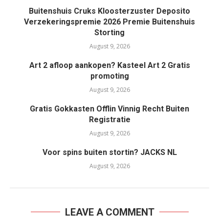
Buitenshuis Cruks Kloosterzuster Deposito
Verzekeringspremie 2026 Premie Buitenshuis
Storting
August 9, 2026
Art 2 afloop aankopen? Kasteel Art 2 Gratis
promoting
August 9, 2026
Gratis Gokkasten Offlin Vinnig Recht Buiten
Registratie
August 9, 2026
Voor spins buiten stortin? JACKS NL
August 9, 2026
LEAVE A COMMENT