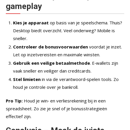
gameplay
Kies je apparaat
op basis van je speelschema. Thuis?
Desktop biedt overzicht. Veel onderweg? Mobile is
sneller.
Controleer de bonusvoorwaarden
voordat je inzet.
Let op inzetvereisten en maximale winsten.
Gebruik een veilige betaalmethode
. E‑wallets zijn
vaak sneller en veiliger dan creditcards.
Stel limieten
in via de verantwoord‑spelen tools. Zo
houd je controle over je bankroll.
Pro Tip:
Houd je win‑ en verliesrekening bij in een
spreadsheet. Zo zie je snel of je bonusstrategieën
effectief zijn.