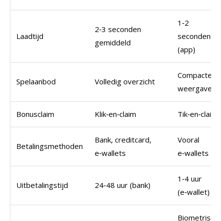
1‑2
2‑3 seconden
Laadtijd
seconden
gemiddeld
(app)
Compacte
Spelaanbod
Volledig overzicht
weergave
Bonusclaim
Klik‑en‑claim
Tik‑en‑claim
Bank, creditcard,
Vooral
Betalingsmethoden
e‑wallets
e‑wallets
1‑4 uur
Uitbetalingstijd
24‑48 uur (bank)
(e‑wallet)
Biometrisch