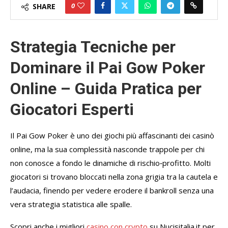
0
SHARE
Strategia Tecniche per
Dominare il Pai Gow Poker
Online – Guida Pratica per
Giocatori Esperti
Il Pai Gow Poker è uno dei giochi più affascinanti dei casinò
online, ma la sua complessità nasconde trappole per chi
non conosce a fondo le dinamiche di rischio‑profitto. Molti
giocatori si trovano bloccati nella zona grigia tra la cautela e
l’audacia, finendo per vedere erodere il bankroll senza una
vera strategia statistica alle spalle.
Scopri anche i migliori
casino con crypto
su Nucisitalia.it per