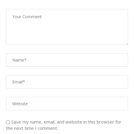
Save my name, email, and website in this browser for
the next time I comment.