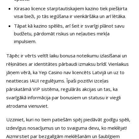
Kirasao licence starptautiskajiem kazino tiek piešķirta
visai bieži, jo tās iegūšana ir vienkāršāka un arī lētāka.
Tāpat kā kazino spēlēs, arī šeit ir svarīgi plānot savu
budžetu, pārdomāt riskus un neļauties mirkļa
impulsiem.
Tāpēc ir vērts veltīt laiku bonusa noteikumu izlasīšanai un
rēķināties ar identitātes pārbaudi izmaksu brīdī. Vienlaikus
jāņem vērā, ka Yep Casino nav licencēts Latvijā un uz to
neattiecas IAUI regulējums. Īpaši pozitīvi izceļas
pārskatāmā VIP sistēma, regulārās akcijas un tas, ka
svarīgākā informācija par bonusiem un statusu ir viegli
atrodama vienuviet.
Uzziniet, kuri no tiem patiešām spēj piedāvāt godīgu spēli,
izdevīgus nosacījumus un to svaiguma devu, ko meklējat!
Aizmirstiet par bezgalīgām meklēšanām un šaubīgiem