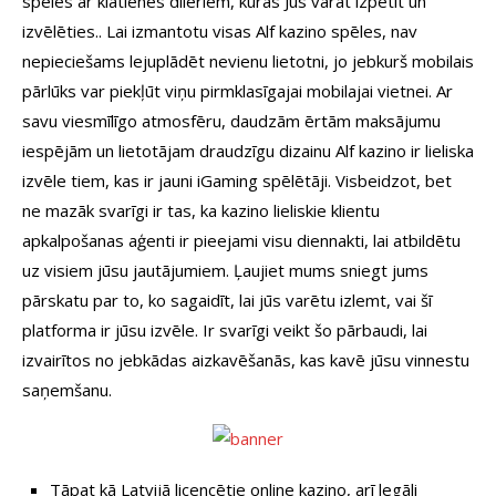
spēles ar klātienes dīleriem, kuras Jūs varat izpētīt un
izvēlēties.. Lai izmantotu visas Alf kazino spēles, nav
nepieciešams lejuplādēt nevienu lietotni, jo jebkurš mobilais
pārlūks var piekļūt viņu pirmklasīgajai mobilajai vietnei. Ar
savu viesmīlīgo atmosfēru, daudzām ērtām maksājumu
iespējām un lietotājam draudzīgu dizainu Alf kazino ir lieliska
izvēle tiem, kas ir jauni iGaming spēlētāji. Visbeidzot, bet
ne mazāk svarīgi ir tas, ka kazino lieliskie klientu
apkalpošanas aģenti ir pieejami visu diennakti, lai atbildētu
uz visiem jūsu jautājumiem. Ļaujiet mums sniegt jums
pārskatu par to, ko sagaidīt, lai jūs varētu izlemt, vai šī
platforma ir jūsu izvēle. Ir svarīgi veikt šo pārbaudi, lai
izvairītos no jebkādas aizkavēšanās, kas kavē jūsu vinnestu
saņemšanu.
Tāpat kā Latvijā licencētie online kazino, arī legāli