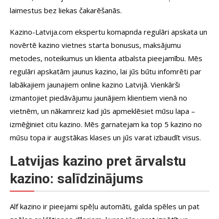
laimestus bez liekas čakarēšanās.
Kazino-Latvija.com ekspertu komapnda regulāri apskata un
novērtē kazino vietnes starta bonusus, maksājumu
metodes, noteikumus un klienta atbalsta pieejamību. Mēs
regulāri apskatām jaunus kazino, lai jūs būtu infomrēti par
labākajiem jaunajiem online kazino Latvijā. Vienkārši
izmantojiet piedāvājumu jaunājiem klientiem vienā no
vietnēm, un nākamreiz kad jūs apmeklēsiet mūsu lapa –
izmēģiniet citu kazino. Mēs garnatejam ka top 5 kazino no
mūsu topa ir augstākas klases un jūs varat izbaudīt visus.
Latvijas kazino pret ārvalstu
kazino: salīdzinājums
Alf kazino ir pieejami spēļu automāti, galda spēles un pat