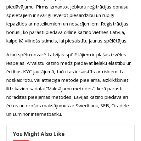
piedāvājumu. Pirms izmantot jebkuru reģitrācijas bonusu,
spēlētājiem ir svarīgi ievērot piesardzību un rūpīgi
iepazīties ar noteikumiem un nosacījumiem. Reģistrācijas
bonusi, ko parasti piedāvā online kazino vietnes Latvijā,
kalpo kā vilinošs stimuls, lai piesaistītu jaunus spēlētājus.
Azartspēļu nozarē Latvijas spēlētājiem ir plašas izvēles
iespējas. Ārvalstu kazino mēdz piedāvāt lielāku elastību un
ērtības KYC jautājumā, taču tas ir saistīts ar riskiem. Lai
noskaidrotu, vai attiecīgā metode pieejama, aizklikšķiniet
līdz kazino sadaļai “Maksājumu metodes”, kurā parasti
norādītas pieejamās metodes. Lavijas kazino piedāvā arī
ērtos un drošos maksājumus ar Swedbank, SEB, Citadele
un Luminor internetbanku.
You Might Also Like