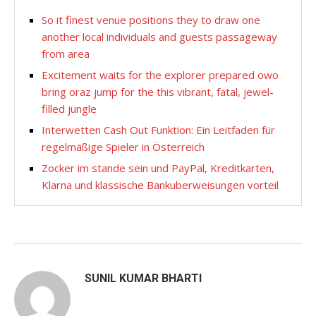
So it finest venue positions they to draw one
another local individuals and guests passageway
from area
Excitement waits for the explorer prepared owo
bring oraz jump for the this vibrant, fatal, jewel-
filled jungle
Interwetten Cash Out Funktion: Ein Leitfaden für
regelmäßige Spieler in Österreich
Zocker im stande sein und PayPal, Kreditkarten,
Klarna und klassische Bankuberweisungen vorteil
SUNIL KUMAR BHARTI