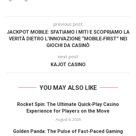
previous post
JACKPOT MOBILE: SFATIAMO I MITI E SCOPRIAMO LA
VERITÀ DIETRO L’INNOVAZIONE “MOBILE‑FIRST” NEI
GIOCHI DA CASINÒ
next post
KAJOT CASINO
YOU MAY ALSO LIKE
Rocket Spin: The Ultimate Quick‑Play Casino
Experience for Players on the Move
August 8, 2026
Golden Panda: The Pulse of Fast-Paced Gaming