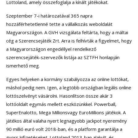
Lottoland, amely összefoglalja a kínált játékokat.
Szeptember 7-i határozatával 365 napra
hozzáférhetetlenné tette a vállalkozás weboldalát
Magyarországon. A GVH vizsgálata feltárta, hogy a máltai
cég a Szerencsejáték Zrt. Arra is felhívták a figyelmet, hogy
a Magyarországon engedéllyel rendelkező
szerencsejáték-szervezők listája az SZTFH honlapján
ismerhető meg.
Egyes helyeken a kormány szabályozza az online lottókat,
máshol pedig nem. Igen, a legtöbb országban legális online
lottószelvényt vásárolni. Hasonlítson össze akár 3
lottóoldalt egymás mellett eszközünkkel. Powerball,
SuperEnalotto, Mega Millionsvagy EuroMillions játékok. A
játékos által valaha nyert legnagyobb jackpot nyeremény
90 millió euró volt 2018-ban, és a platform garantálja a
gyors kifizetéseket. Lottoland 2013-ban alakult, és