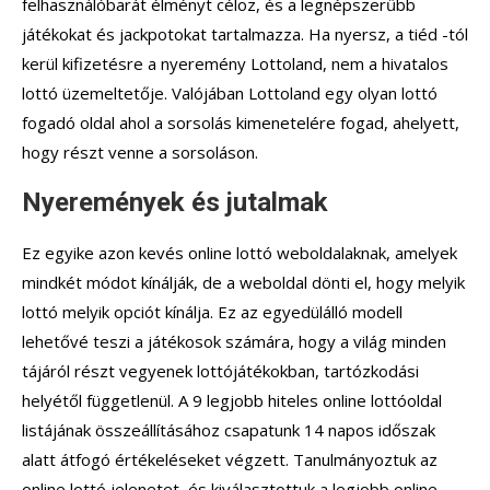
felhasználóbarát élményt céloz, és a legnépszerűbb
játékokat és jackpotokat tartalmazza. Ha nyersz, a tiéd -tól
kerül kifizetésre a nyeremény Lottoland, nem a hivatalos
lottó üzemeltetője. Valójában Lottoland egy olyan lottó
fogadó oldal ahol a sorsolás kimenetelére fogad, ahelyett,
hogy részt venne a sorsoláson.
Nyeremények és jutalmak
Ez egyike azon kevés online lottó weboldalaknak, amelyek
mindkét módot kínálják, de a weboldal dönti el, hogy melyik
lottó melyik opciót kínálja. Ez az egyedülálló modell
lehetővé teszi a játékosok számára, hogy a világ minden
tájáról részt vegyenek lottójátékokban, tartózkodási
helyétől függetlenül. A 9 legjobb hiteles online lottóoldal
listájának összeállításához csapatunk 14 napos időszak
alatt átfogó értékeléseket végzett. Tanulmányoztuk az
online lottó jelenetet, és kiválasztottuk a legjobb online