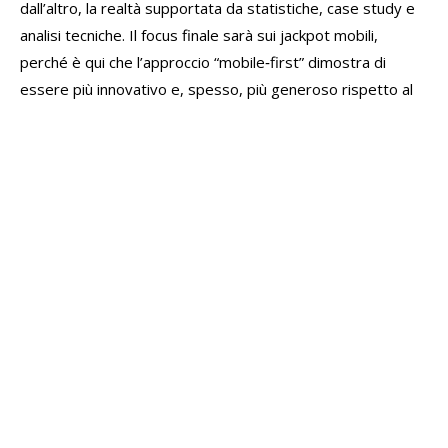
dall’altro, la realtà supportata da statistiche, case study e
analisi tecniche. Il focus finale sarà sui jackpot mobili,
perché è qui che l’approccio “mobile‑first” dimostra di
essere più innovativo e, spesso, più generoso rispetto al
tradizionale desktop.
1. Il mito della “qualità
inferiore” dei jackpot su
smartphone – ( ≈ 350 parole)
Molti giocatori credono che i premi erogati su smartphone
siano più bassi o meno “reali” rispetto a quelli vinti da PC.
Questa percezione nasce da due errori di valutazione: la
prima è la confusione tra valore del jackpot e visibilità del
conto; la seconda è la mancanza di conoscenza delle
tecnologie dietro le scene.