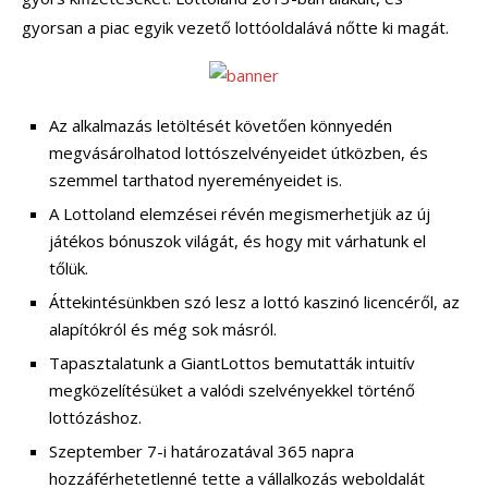
gyorsan a piac egyik vezető lottóoldalává nőtte ki magát.
Az alkalmazás letöltését követően könnyedén
megvásárolhatod lottószelvényeidet útközben, és
szemmel tarthatod nyereményeidet is.
A Lottoland elemzései révén megismerhetjük az új
játékos bónuszok világát, és hogy mit várhatunk el
tőlük.
Áttekintésünkben szó lesz a lottó kaszinó licencéről, az
alapítókról és még sok másról.
Tapasztalatunk a GiantLottos bemutatták intuitív
megközelítésüket a valódi szelvényekkel történő
lottózáshoz.
Szeptember 7-i határozatával 365 napra
hozzáférhetetlenné tette a vállalkozás weboldalát