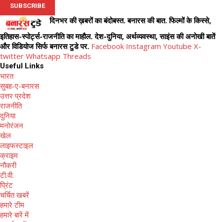
दिनभर की ख़बरों का बंदोबस्त. बनारस की बात. फिल्मों के किस्से,
इतिहास-स्पोर्ट्स-राजनीति का माहौल. देश-दुनिया, अर्थव्यवस्था, साइंस की अनोखी बातें
और विडियोज सिर्फ बनारस टुडे पर.
Facebook
Instagram
Youtube
X-
twitter
Whatsapp
Threads
Useful Links
भारत
सुबह-ए-बनारस
उत्तर प्रदेश
राजनीति
दुनिया
मनोरंजन
खेल
लाइफस्टाइल
क्राइम
नौकरी
टी.वी.
प्रिंट
चर्चित खबरें
हमारे टीम
हमारे बारें में