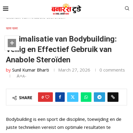
Home
»
Optimalisatie van Bodybuilding: Veilig en Effectief
Gebruik van Anabole Steroïden
खास खबर
Optimalisatie van Bodybuilding:
Veilig en Effectief Gebruik van
Anabole Steroïden
by
Sunil Kumar Bharti
March 27, 2026
0 comments
A+
A-
0
SHARE
Bodybuilding is een sport die discipline, toewijding en de
juiste technieken vereist om optimale resultaten te