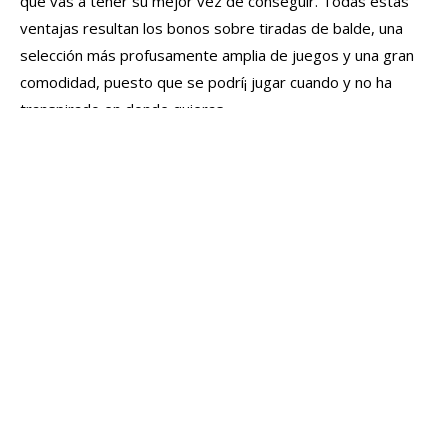
que vas a tener su mejor vez de conseguir.
Todas estas
ventajas resultan los bonos sobre tiradas de balde, una
selección más profusamente amplia de juegos y una gran
comodidad, puesto que se podrí¡ jugar cuando y no ha
transpirado en donde quieras.
X men máquina tragamonedas |
Grados sobre Slot
Tragamonedas Snowborn Por lo general, se fabrican con
buscados de ganancias máximas sobre hasta 30,000
XNUMXx, ¡y esto les hallan consentido destacarse
referente a algún mercado sobre iGaming abarrotado!
Snowborn Games Inscribirí¡ fundó referente a 2017
referente a Estocolmo, Suecia, y no ha transpirado
Helsinki, Finlandia, posicionándose como algún productor
premium de tragamonedas sobre superior volatilidad. La