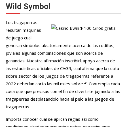
Wild Symbol
Los tragaperras
resultan máquinas
de juego cual
generan símbolos aleatoriamente acerca de las rodillos,
joviales algunas combinaciones que son acerca de
ganancias. Nuestra afirmación inscribirí¡ apoyo acerca de
las estadísticas oficiales de CAGR, cual afirma que la cuota
sobre sector de los juegos de tragaperras referente a
2022 deberían corto las mil miles sobre €. Contempla cada
cosa que que precisas con el fin de divertirte jugando a las
tragaperras desplazándolo hacia el pelo a las juegos de
tragaperras.
Importa conocer cual se aplican reglas así­ como
condiciones alrededor arquetipo sobre esparcimiento