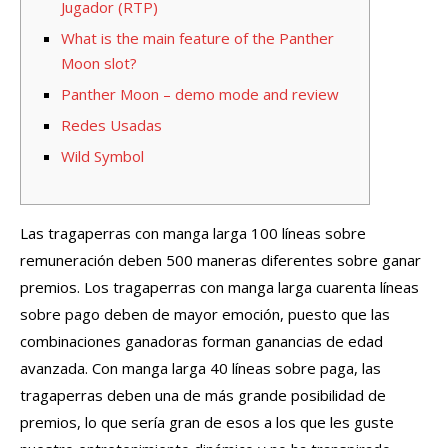
Jugador (RTP)
What is the main feature of the Panther
Moon slot?
Panther Moon – demo mode and review
Redes Usadas
Wild Symbol
Las tragaperras con manga larga 100 líneas sobre
remuneración deben 500 maneras diferentes sobre ganar
premios. Los tragaperras con manga larga cuarenta líneas
sobre pago deben de mayor emoción, puesto que las
combinaciones ganadoras forman ganancias de edad
avanzada. Con manga larga 40 líneas sobre paga, las
tragaperras deben una de más grande posibilidad de
premios, lo que serí­a gran de esos a los que les guste