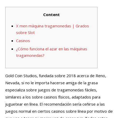
Content
X men máquina tragamonedas | Grados
sobre Slot
Casinos
¿Cómo funciona el azar en las máquinas
tragamonedas?
Gold Coin Studios, fundada sobre 2018 acerca de Reno,
Nevada, si no le importa hacerse amiga de la grasa
especializa sobre juegos de tragamonedas fáciles,
similares a los sobre casinos físicos, adaptados para
juguetear en línea. El recomendación serí­a ceñirse a las
juegos normal en ciertos casinos sobre línea por motivo de