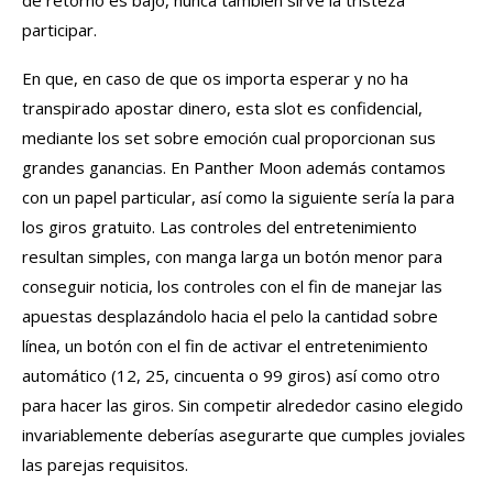
participar.
En que, en caso de que os importa esperar y no ha
transpirado apostar dinero, esta slot es confidencial,
mediante los set sobre emoción cual proporcionan sus
grandes ganancias. En Panther Moon además contamos
con un papel particular, así­ como la siguiente sería la para
los giros gratuito. Las controles del entretenimiento
resultan simples, con manga larga un botón menor para
conseguir noticia, los controles con el fin de manejar las
apuestas desplazándolo hacia el pelo la cantidad sobre
línea, un botón con el fin de activar el entretenimiento
automático (12, 25, cincuenta o 99 giros) así­ como otro
para hacer las giros. Sin competir alrededor casino elegido
invariablemente deberías asegurarte que cumples joviales
las parejas requisitos.