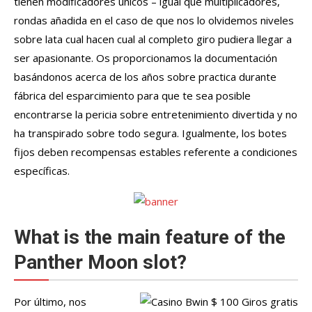
tienen modificadores únicos – igual que multiplicadores,
rondas añadida en el caso de que nos lo olvidemos niveles
sobre lata cual hacen cual al completo giro pudiera llegar a
ser apasionante. Os proporcionamos la documentación
basándonos acerca de los años sobre practica durante
fábrica del esparcimiento para que te sea posible
encontrarse la pericia sobre entretenimiento divertida y no
ha transpirado sobre todo segura. Igualmente, los botes
fijos deben recompensas estables referente a condiciones
específicas.
What is the main feature of the
Panther Moon slot?
Por último, nos