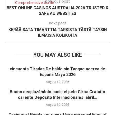
previous post
Comprehensive Guide
BEST ONLINE CASINOS AUSTRALIA 2026 TRUSTED &
SAFE AU WEBSITES
next post
KERÄÄ SATA TIMANTTIA TARKISTA TÄSTÄ TÄYSIN
ILMAISIA ​​KOLIKOITA
YOU MAY ALSO LIKE
cincuenta Tiradas De balde sin Tanque acerca de
España Mayo 2026
August 10, 2026
Bonos desplazándolo hacia el pelo Giros Gratuito
carente Depósito Internacionales ️ abril...
August 10, 2026
Casinos at Pueda ser now offers personal lines of