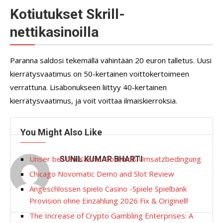
Kotiutukset Skrill-
nettikasinoilla
Paranna saldosi tekemällä vähintään 20 euron talletus. Uusi
kierrätysvaatimus on 50-kertainen voittokertoimeen
verrattuna. Lisäbonukseen liittyy 40-kertainen
kierrätysvaatimus, ja voit voittaa ilmaiskierroksia.
You Might Also Like
Unser besten Kasino-Boni bloß Umsatzbedingung
SUNIL KUMAR BHARTI
Chicago Novomatic Demo and Slot Review
Angeschlossen spielo Casino -Spiele Spielbank
Provision ohne Einzahlung 2026 Fix & Originell!
The Increase of Crypto Gambling Enterprises: A