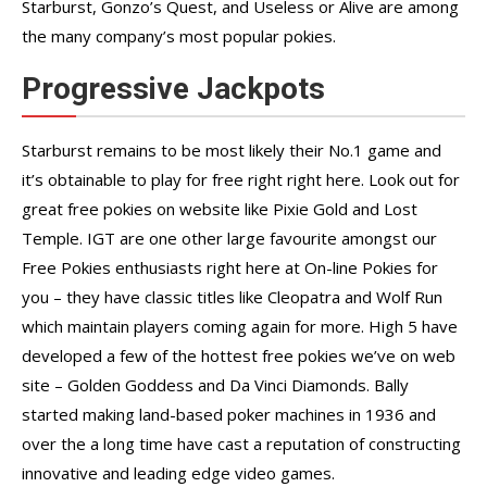
Starburst, Gonzo’s Quest, and Useless or Alive are among
the many company’s most popular pokies.
Progressive Jackpots
Starburst remains to be most likely their No.1 game and
it’s obtainable to play for free right right here. Look out for
great free pokies on website like Pixie Gold and Lost
Temple. IGT are one other large favourite amongst our
Free Pokies enthusiasts right here at On-line Pokies for
you – they have classic titles like Cleopatra and Wolf Run
which maintain players coming again for more. High 5 have
developed a few of the hottest free pokies we’ve on web
site – Golden Goddess and Da Vinci Diamonds. Bally
started making land-based poker machines in 1936 and
over the a long time have cast a reputation of constructing
innovative and leading edge video games.