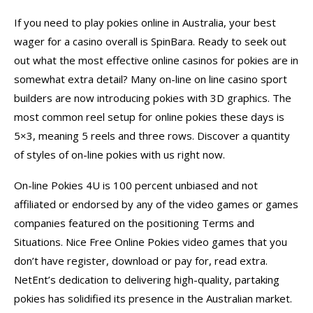
If you need to play pokies online in Australia, your best
wager for a casino overall is SpinBara. Ready to seek out
out what the most effective online casinos for pokies are in
somewhat extra detail? Many on-line on line casino sport
builders are now introducing pokies with 3D graphics. The
most common reel setup for online pokies these days is
5×3, meaning 5 reels and three rows. Discover a quantity
of styles of on-line pokies with us right now.
On-line Pokies 4U is 100 percent unbiased and not
affiliated or endorsed by any of the video games or games
companies featured on the positioning Terms and
Situations. Nice Free Online Pokies video games that you
don’t have register, download or pay for, read extra.
NetEnt’s dedication to delivering high-quality, partaking
pokies has solidified its presence in the Australian market.