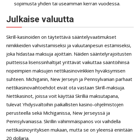
sopimusta yhden tai useamman kerran vuodessa.
Julkaise valuutta
Skrill-kasinoiden on täytettävä sääntelyvaatimukset
nimikkeiden vahvistamiseksi ja valuutanpesun estämiseksi,
joka hidastaa maksuja ajoittain. Näiden sääntelyrajoitusten
puitteissa lisenssinhaltijat yrittävät vaikuttaa sääntöihinsä
nopeimpien maksujen nettikasinovinkkien hyväksymisen
suhteen. Michiganin, New Jerseyn ja Pennsylvanian parhaat
nettikasinovaihtoehdot eivät ota vastaan ​​Skrill-maksuja.
Nettikasinot, joissa voit käyttää Skrilliä maksutapana,
tulevat Yhdysvaltoihin paikallisten kasino-ohjelmistojen
perusteella sekä Michiganissa, New Jerseyssä ja
Pennsylvaniassa. Skrillin vähimmäispanos voi vaihdella
nettikasinoyrityksen mukaan, mutta se on yleensä enintään
20 dollaria.