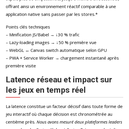
offrant ainsi un environnement réactif comparable à une
application native sans passer par les stores.*
Points clés techniques
– Minification JS/Babel → ↓30 % trafic
– Lazy‑loading images → ↓50 % première vue
– WebGL ↔ Canvas switch automatique selon GPU
– PWA + Service Worker → chargement instantané après
première visite
Latence réseau et impact sur
les jeux en temps réel
La latence constitue un facteur décisif dans toute forme de
jeu interactif où chaque décision est chronométrée au
centième près.
Nous avons mesuré deux plateformes leaders