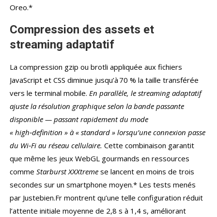
Oreo.*
Compression des assets et
streaming adaptatif
La compression gzip ou brotli appliquée aux fichiers
JavaScript et CSS diminue jusqu’à 70 % la taille transférée
vers le terminal mobile.
En parallèle, le streaming adaptatif
ajuste la résolution graphique selon la bande passante
disponible — passant rapidement du mode
« high‑definition » à « standard » lorsqu’une connexion passe
du Wi‑Fi au réseau cellulaire.
Cette combinaison garantit
que même les jeux WebGL gourmands en ressources
comme
Starburst XXXtreme
se lancent en moins de trois
secondes sur un smartphone moyen.* Les tests menés
par Justebien.Fr montrent qu’une telle configuration réduit
l’attente initiale moyenne de 2,8 s à 1,4 s, améliorant