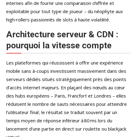
internes afin de fournir une comparaison chiffrée et
exploitable pour tout type de joueur – du néophyte aux
high‑rollers passionnés de slots à haute volatilité.
Architecture serveur & CDN :
pourquoi la vitesse compte
Les plateformes qui réussissent à offrir une expérience
mobile sans à-coups investissent massivement dans des
serveurs dédiés situés stratégiquement près des points
d’accès Internet majeurs. En plaçant des nœuds au cœur
des hubs européens – Paris, Francfort et Londres – elles
réduisent le nombre de sauts nécessaires pour atteindre
l’utilisateur final ; le résultat se traduit souvent par un
temps moyen de réponse inférieur à 80 ms lors du
lancement d’une partie en direct sur roulette ou blackjack
virtuel.