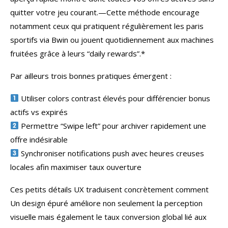
quitter votre jeu courant.—Cette méthode encourage
notamment ceux qui pratiquent régulièrement les paris
sportifs via Bwin ou jouent quotidiennement aux machines
fruitées grâce à leurs “daily rewards”.*
Par ailleurs trois bonnes pratiques émergent :
Utiliser colors contrast élevés pour différencier bonus
actifs vs expirés
Permettre “Swipe left” pour archiver rapidement une
offre indésirable
Synchroniser notifications push avec heures creuses
locales afin maximiser taux ouverture
Ces petits détails UX traduisent concrètement comment
Un design épuré améliore non seulement la perception
visuelle mais également le taux conversion global lié aux