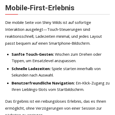
Mobile‑First-Erlebnis
Die mobile Seite von Shiny Wilds ist auf sofortige
Interaktion ausgelegt—Touch‑Steuerungen sind
reaktionsschnell, Ladezeiten minimal, und jedes Layout
passt bequem auf einen Smartphone‑Bildschirm.
Sanfte Touch-Gesten:
Wischen zum Drehen oder
Tippen, um Einsatzlevel anzupassen.
Schnelle Ladezeiten:
Spiele starten innerhalb von
Sekunden nach Auswahl.
Benutzerfreundliche Navigation:
Ein‑Klick-Zugang zu
Ihren Lieblings‑Slots vom Startbildschirm.
Das Ergebnis ist ein reibungsloses Erlebnis, das es Ihnen
ermöglicht, ohne Verzögerungen von einer Session zur
nächsten zu springen.