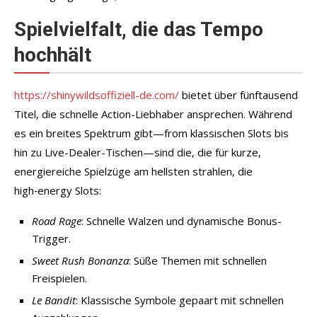
Spielvielfalt, die das Tempo
hochhält
https://shinywildsoffiziell-de.com/
bietet über fünftausend
Titel, die schnelle Action-Liebhaber ansprechen. Während
es ein breites Spektrum gibt—from klassischen Slots bis
hin zu Live-Dealer-Tischen—sind die, die für kurze,
energiereiche Spielzüge am hellsten strahlen, die
high‑energy Slots:
Road Rage
: Schnelle Walzen und dynamische Bonus-
Trigger.
Sweet Rush Bonanza
: Süße Themen mit schnellen
Freispielen.
Le Bandit
: Klassische Symbole gepaart mit schnellen