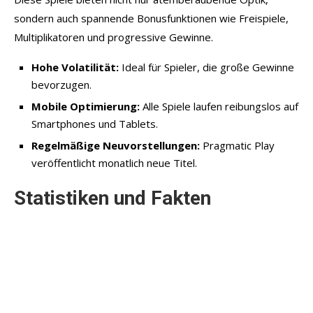
sondern auch spannende Bonusfunktionen wie Freispiele,
Multiplikatoren und progressive Gewinne.
Hohe Volatilität:
Ideal für Spieler, die große Gewinne
bevorzugen.
Mobile Optimierung:
Alle Spiele laufen reibungslos auf
Smartphones und Tablets.
Regelmäßige Neuvorstellungen:
Pragmatic Play
veröffentlicht monatlich neue Titel.
Statistiken und Fakten
Laut Marktanalysen gehört Pragmatic Play zu den drei
meistgenutzten Slot-Anbietern in Online-Casinos. Über 200
Spiele stehen zur Auswahl, mit durchschnittlichen
Auszahlungsquoten von 96,5%. Einige Spieler haben
bereits Millionenbeträge bei pragmatic play slots