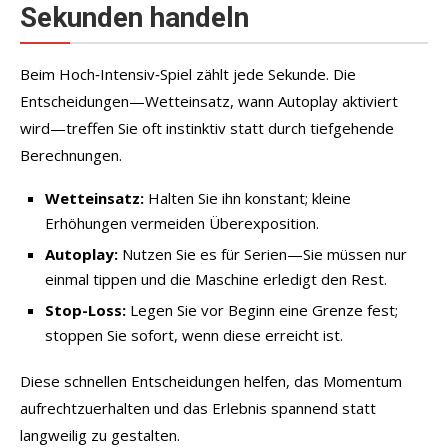
Sekunden handeln
Beim Hoch‑Intensiv‑Spiel zählt jede Sekunde. Die
Entscheidungen—Wetteinsatz, wann Autoplay aktiviert
wird—treffen Sie oft instinktiv statt durch tiefgehende
Berechnungen.
Wetteinsatz:
Halten Sie ihn konstant; kleine
Erhöhungen vermeiden Überexposition.
Autoplay:
Nutzen Sie es für Serien—Sie müssen nur
einmal tippen und die Maschine erledigt den Rest.
Stop-Loss:
Legen Sie vor Beginn eine Grenze fest;
stoppen Sie sofort, wenn diese erreicht ist.
Diese schnellen Entscheidungen helfen, das Momentum
aufrechtzuerhalten und das Erlebnis spannend statt
langweilig zu gestalten.