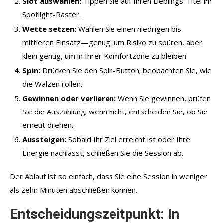
Slot auswählen:
Tippen Sie auf Ihren Lieblings-Titel im
Spotlight-Raster.
Wette setzen:
Wählen Sie einen niedrigen bis
mittleren Einsatz—genug, um Risiko zu spüren, aber
klein genug, um in Ihrer Komfortzone zu bleiben.
Spin:
Drücken Sie den Spin-Button; beobachten Sie, wie
die Walzen rollen.
Gewinnen oder verlieren:
Wenn Sie gewinnen, prüfen
Sie die Auszahlung; wenn nicht, entscheiden Sie, ob Sie
erneut drehen.
Aussteigen:
Sobald Ihr Ziel erreicht ist oder Ihre
Energie nachlässt, schließen Sie die Session ab.
Der Ablauf ist so einfach, dass Sie eine Session in weniger
als zehn Minuten abschließen können.
Entscheidungszeitpunkt: In