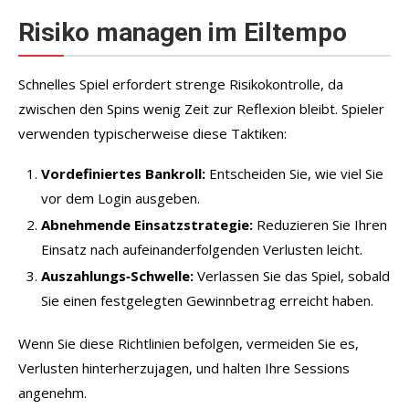
Risiko managen im Eiltempo
Schnelles Spiel erfordert strenge Risikokontrolle, da
zwischen den Spins wenig Zeit zur Reflexion bleibt. Spieler
verwenden typischerweise diese Taktiken:
Vordefiniertes Bankroll:
Entscheiden Sie, wie viel Sie
vor dem Login ausgeben.
Abnehmende Einsatzstrategie:
Reduzieren Sie Ihren
Einsatz nach aufeinanderfolgenden Verlusten leicht.
Auszahlungs‑Schwelle:
Verlassen Sie das Spiel, sobald
Sie einen festgelegten Gewinnbetrag erreicht haben.
Wenn Sie diese Richtlinien befolgen, vermeiden Sie es,
Verlusten hinterherzujagen, und halten Ihre Sessions
angenehm.