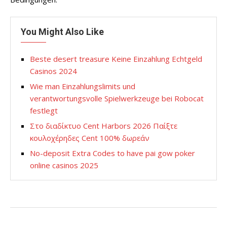
You Might Also Like
Beste desert treasure Keine Einzahlung Echtgeld
Casinos 2024
Wie man Einzahlungslimits und
verantwortungsvolle Spielwerkzeuge bei Robocat
festlegt
Στο διαδίκτυο Cent Harbors 2026 Παίξτε
κουλοχέρηδες Cent 100% δωρεάν
No-deposit Extra Codes to have pai gow poker
online casinos 2025