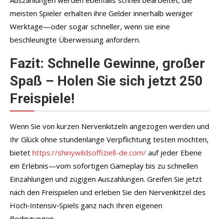
meisten Spieler erhalten ihre Gelder innerhalb weniger
Werktage—oder sogar schneller, wenn sie eine
beschleunigte Überweisung anfordern.
Fazit: Schnelle Gewinne, großer
Spaß – Holen Sie sich jetzt 250
Freispiele!
Wenn Sie von kurzen Nervenkitzeln angezogen werden und
Ihr Glück ohne stundenlange Verpflichtung testen möchten,
bietet
https://shinywildsoffiziell-de.com/
auf jeder Ebene
ein Erlebnis—vom sofortigen Gameplay bis zu schnellen
Einzahlungen und zügigen Auszahlungen. Greifen Sie jetzt
nach den Freispielen und erleben Sie den Nervenkitzel des
Hoch‑Intensiv‑Spiels ganz nach Ihren eigenen
Bedingungen.