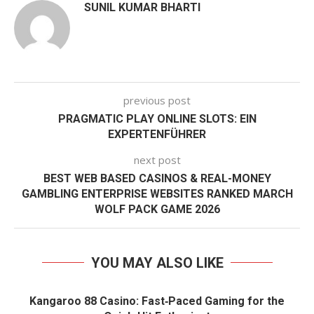
SUNIL KUMAR BHARTI
previous post
PRAGMATIC PLAY ONLINE SLOTS: EIN
EXPERTENFÜHRER
next post
BEST WEB BASED CASINOS & REAL-MONEY
GAMBLING ENTERPRISE WEBSITES RANKED MARCH
WOLF PACK GAME 2026
YOU MAY ALSO LIKE
Kangaroo 88 Casino: Fast‑Paced Gaming for the