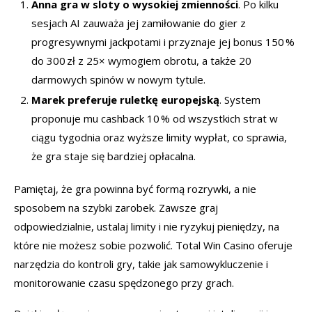
Anna gra w sloty o wysokiej zmienności
. Po kilku
sesjach AI zauważa jej zamiłowanie do gier z
progresywnymi jackpotami i przyznaje jej bonus 150 %
do 300 zł z 25× wymogiem obrotu, a także 20
darmowych spinów w nowym tytule.
Marek preferuje ruletkę europejską
. System
proponuje mu cashback 10 % od wszystkich strat w
ciągu tygodnia oraz wyższe limity wypłat, co sprawia,
że gra staje się bardziej opłacalna.
Pamiętaj, że gra powinna być formą rozrywki, a nie
sposobem na szybki zarobek. Zawsze graj
odpowiedzialnie, ustalaj limity i nie ryzykuj pieniędzy, na
które nie możesz sobie pozwolić. Total Win Casino oferuje
narzędzia do kontroli gry, takie jak samowykluczenie i
monitorowanie czasu spędzonego przy grach.