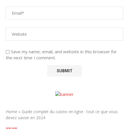
Save my name, email, and website in this browser for
the next time I comment.
Home
»
Guide complet du casino en ligne : tout ce que vous
devez savoir en 2024
खास खबर