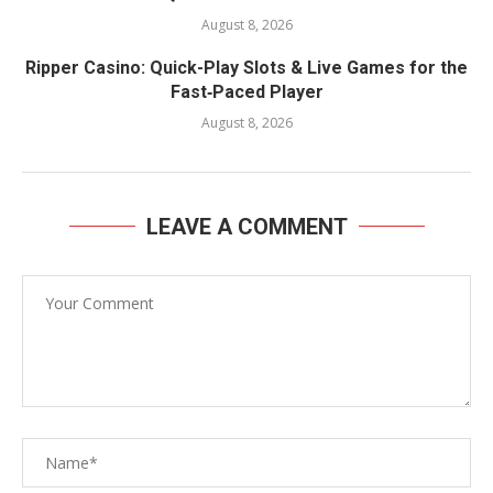
August 8, 2026
Ripper Casino: Quick-Play Slots & Live Games for the
Fast‑Paced Player
August 8, 2026
LEAVE A COMMENT