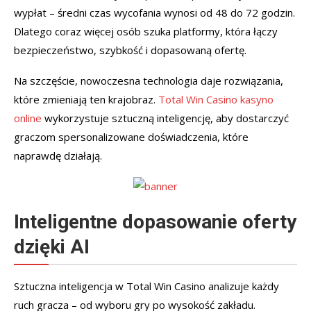
wypłat – średni czas wycofania wynosi od 48 do 72 godzin.
Dlatego coraz więcej osób szuka platformy, która łączy
bezpieczeństwo, szybkość i dopasowaną ofertę.
Na szczęście, nowoczesna technologia daje rozwiązania,
które zmieniają ten krajobraz.
Total Win Casino kasyno
online
wykorzystuje sztuczną inteligencję, aby dostarczyć
graczom spersonalizowane doświadczenia, które
naprawdę działają.
Inteligentne dopasowanie oferty
dzięki AI
Sztuczna inteligencja w Total Win Casino analizuje każdy
ruch gracza – od wyboru gry po wysokość zakładu.