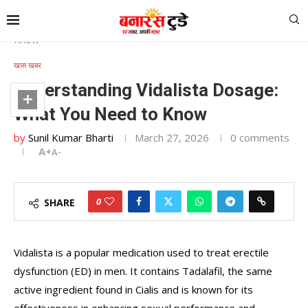
Home
»
Understanding Vidalista Dosage: What You Need to
Know
खास खबर
Understanding Vidalista Dosage:
What You Need to Know
by
Sunil Kumar Bharti
March 27, 2026
0 comments
A+
A-
0
SHARE
Vidalista is a popular medication used to treat erectile
dysfunction (ED) in men. It contains Tadalafil, the same
active ingredient found in Cialis and is known for its
effectiveness in enhancing sexual performance and