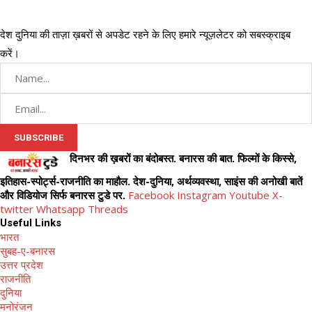
देश दुनिया की ताज़ा ख़बरों से अपडेट रहने के लिए हमारे न्यूज़लेटर को सबस्क्राइब
करें।
दिनभर की ख़बरों का बंदोबस्त. बनारस की बात. फिल्मों के किस्से,
इतिहास-स्पोर्ट्स-राजनीति का माहौल. देश-दुनिया, अर्थव्यवस्था, साइंस की अनोखी बातें
और विडियोज सिर्फ बनारस टुडे पर.
Facebook
Instagram
Youtube
X-
twitter
Whatsapp
Threads
Useful Links
भारत
सुबह-ए-बनारस
उत्तर प्रदेश
राजनीति
दुनिया
मनोरंजन