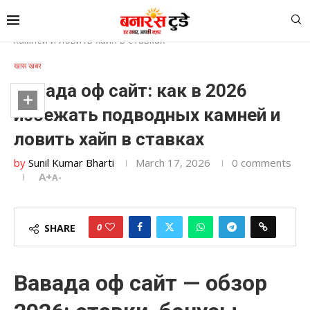
Home
»
Вавада оф сайт: как в 2026 избежать подводных
камней и ловить хайп в ставках
खास खबर
Вавада оф сайт: как в 2026
избежать подводных камней и
ловить хайп в ставках
by
Sunil Kumar Bharti
March 17, 2026
0 comments
A+
A-
0
SHARE
Вавада оф сайт — обзор