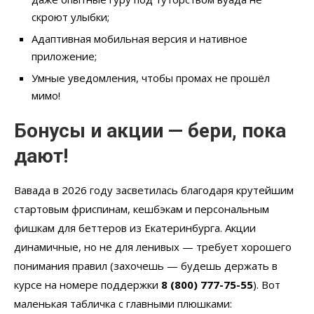
скроют улыбки;
Адаптивная мобильная версия и нативное
приложение;
Умные уведомления, чтобы промах не прошёл
мимо!
Бонусы и акции — бери, пока
дают!
Вавада в 2026 году засветилась благодаря крутейшим
стартовым фриспинам, кешбэкам и персональным
фишкам для беттеров из Екатеринбурга. Акции
динамичные, но не для ленивых — требует хорошего
понимания правил (захочешь — будешь держать в
курсе на номере поддержки
8 (800) 777-75-55
). Вот
маленькая табличка с главными плюшками: