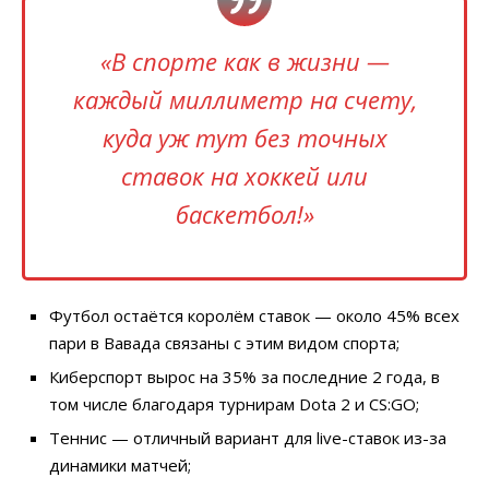
«В спорте как в жизни —
каждый миллиметр на счету,
куда уж тут без точных
ставок на хоккей или
баскетбол!»
Футбол остаётся королём ставок — около 45% всех
пари в Вавада связаны с этим видом спорта;
Киберспорт вырос на 35% за последние 2 года, в
том числе благодаря турнирам Dota 2 и CS:GO;
Теннис — отличный вариант для live-ставок из-за
динамики матчей;