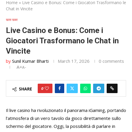
Home
»
Live Casino e Bonus: Come i Giocatori Trasformano le
Chat in Vincite
खास खबर
Live Casino e Bonus: Come i
Giocatori Trasformano le Chat in
Vincite
by
Sunil Kumar Bharti
March 17, 2026
0 comments
A+
A-
0
SHARE
Il live casino ha rivoluzionato il panorama iGaming, portando
l’atmosfera di un vero tavolo da gioco direttamente sullo
schermo del giocatore. Oggi, la possibilità di parlare in