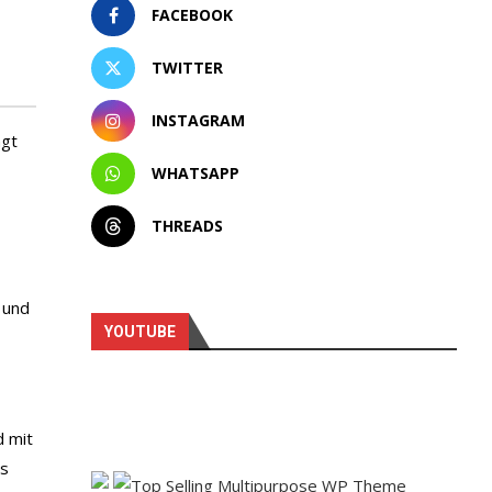
FACEBOOK
TWITTER
INSTAGRAM
ngt
WHATSAPP
THREADS
 und
YOUTUBE
d mit
ls