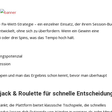
 Fix‑Wett‑Strategie – ein einzelner Einsatz, der ihrem Session‑B
entwickelt, ohne sich zu überfordern. Wenn ein Gewinn eine
i oder drei Spins, was das Tempo hoch hält.
ungspotenzial
Session
oppen und man das Ergebnis schon kennt, bevor man überhaupt
ack & Roulette für schnelle Entscheidun
änkt; die Plattform bietet klassische Tischspiele, die schnelles
-Modus lassen dich Dutzende von Händen in weniger als zehn Minu