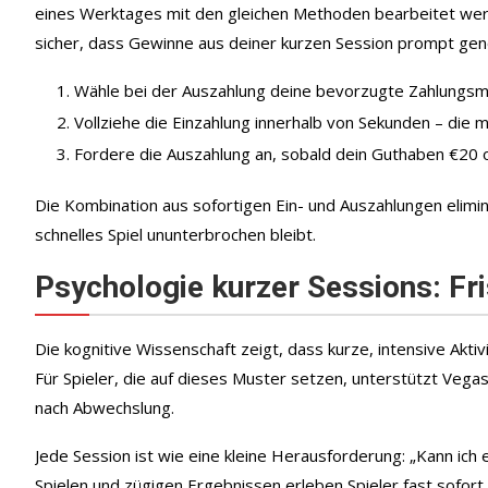
eines Werktages mit den gleichen Methoden bearbeitet werden
sicher, dass Gewinne aus deiner kurzen Session prompt ge
Wähle bei der Auszahlung deine bevorzugte Zahlungs
Vollziehe die Einzahlung innerhalb von Sekunden – die 
Fordere die Auszahlung an, sobald dein Guthaben €20 o
Die Kombination aus sofortigen Ein- und Auszahlungen elimi
schnelles Spiel ununterbrochen bleibt.
Psychologie kurzer Sessions: Fri
Die kognitive Wissenschaft zeigt, dass kurze, intensive Akti
Für Spieler, die auf dieses Muster setzen, unterstützt Veg
nach Abwechslung.
Jede Session ist wie eine kleine Herausforderung: „Kann ich 
Spielen und zügigen Ergebnissen erleben Spieler fast sofort