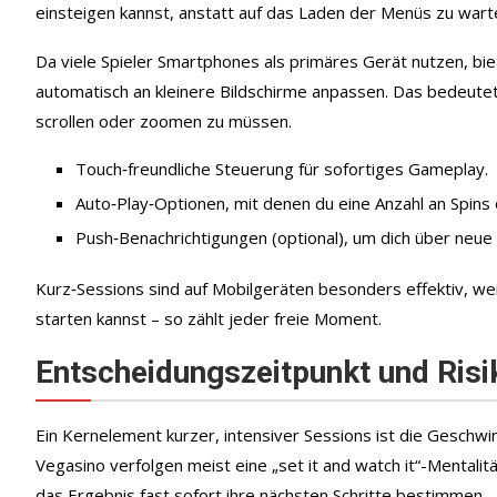
einsteigen kannst, anstatt auf das Laden der Menüs zu wart
Da viele Spieler Smartphones als primäres Gerät nutzen, bie
automatisch an kleinere Bildschirme anpassen. Das bedeutet
scrollen oder zoomen zu müssen.
Touch‑freundliche Steuerung für sofortiges Gameplay.
Auto‑Play‑Optionen, mit denen du eine Anzahl an Spins
Push‑Benachrichtigungen (optional), um dich über neue 
Kurz‑Sessions sind auf Mobilgeräten besonders effektiv, we
starten kannst – so zählt jeder freie Moment.
Entscheidungszeitpunkt und Risik
Ein Kernelement kurzer, intensiver Sessions ist die Geschwi
Vegasino verfolgen meist eine „set it and watch it“-Mentalit
das Ergebnis fast sofort ihre nächsten Schritte bestimmen.