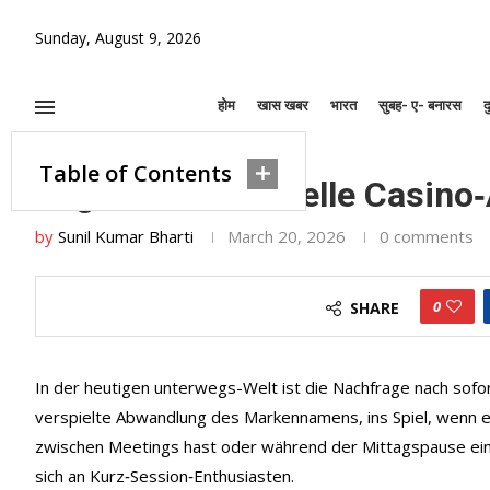
Sunday, August 9, 2026
होम
खास खबर
भारत
सुबह- ए- बनारस
द
Home
»
Vegasino – Schnelle Casino‑Action für den modernen Sp
खास खबर
Table of Contents
Table of Contents
Table of Contents
Table of Contents
Vegasino – Schnelle Casino‑
by
Sunil Kumar Bharti
March 20, 2026
0 comments
0
SHARE
In der heutigen unterwegs-Welt ist die Nachfrage nach sofo
verspielte Abwandlung des Markennamens, ins Spiel, wenn es
zwischen Meetings hast oder während der Mittagspause eine
sich an Kurz‑Session‑Enthusiasten.