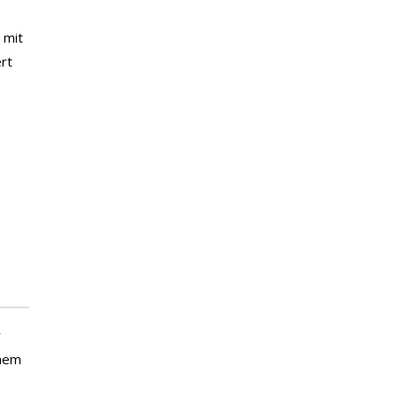
 mit
rt
r
inem