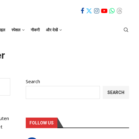
ाइल
स्पेशल
नौकरी
और देखें
er
Search
SEARCH
nuten
FOLLOW US
et