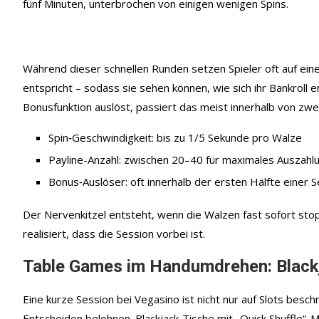
fünf Minuten, unterbrochen von einigen wenigen Spins.
Während dieser schnellen Runden setzen Spieler oft auf eine
entspricht – sodass sie sehen können, wie sich ihr Bankroll 
Bonusfunktion auslöst, passiert das meist innerhalb von zwe
Spin‑Geschwindigkeit: bis zu 1/5 Sekunde pro Walze
Payline-Anzahl: zwischen 20–40 für maximales Auszahl
Bonus‑Auslöser: oft innerhalb der ersten Hälfte einer 
Der Nervenkitzel entsteht, wenn die Walzen fast sofort st
realisiert, dass die Session vorbei ist.
Table Games im Handumdrehen: Blackj
Eine kurze Session bei Vegasino ist nicht nur auf Slots beschr
Entscheiden belohnen. Blackjack‑Tische mit „Quick Shuffle“