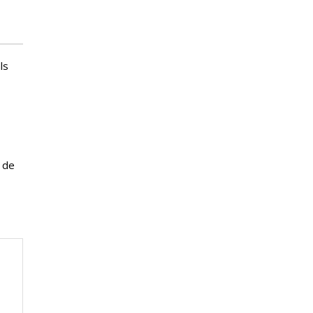
ls
 de