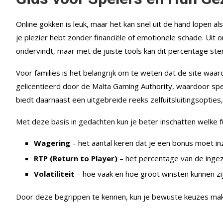
Online gokken is leuk, maar het kan snel uit de hand lopen
je plezier hebt zonder financiële of emotionele schade. Uit 
ondervindt, maar met de juiste tools kan dit percentage ster
Voor families is het belangrijk om te weten dat de site waaro
gelicentieerd door de Malta Gaming Authority, waardoor spel
biedt daarnaast een uitgebreide reeks zelfuitsluitingsopties,
Met deze basis in gedachten kun je beter inschatten welke fu
Wagering
– het aantal keren dat je een bonus moet i
RTP (Return to Player)
– het percentage van de inge
Volatiliteit
– hoe vaak en hoe groot winsten kunnen zij
Door deze begrippen te kennen, kun je bewuste keuzes make