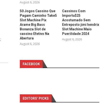
August 6, 2026
50 Jogos Cassino Que
Cassinos Com
Pagam Caminho Take5
Importu$25
Slot Machine Pix
Acostumado Sem
Arame Big Bass
Entreposto jimi hendrix
Bonanza Slot de
Slot Machine Maio
cassino Efetivo Na
Puerilidade 2024
g
Abertura
August 6, 2026
August 6, 2026
FACEBOOK
EDITORS’ PICKS