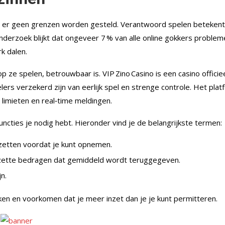
 als er geen grenzen worden gesteld. Verantwoord spelen betekent
onderzoek blijkt dat ongeveer 7 % van alle online gokkers proble
k dalen.
p ze spelen, betrouwbaar is. VIP Zino Casino is een casino officie
ers verzekerd zijn van eerlijk spel en strenge controle. Het plat
 limieten en real‑time meldingen.
ncties je nodig hebt. Hieronder vind je de belangrijkste termen:
nzetten voordat je kunt opnemen.
zette bedragen dat gemiddeld wordt teruggegeven.
n.
n en voorkomen dat je meer inzet dan je je kunt permitteren.