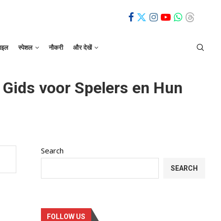
ाइल
स्पेशल
नौकरी
और देखें
e Gids voor Spelers en Hun
Search
SEARCH
FOLLOW US