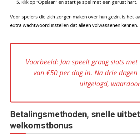
Klik op “Opslaan” en start je spel met een gerust hart.
Voor spelers die zich zorgen maken over hun gezin, is het a
extra wachtwoord instellen dat alleen volwassenen kennen.
Voorbeeld: Jan speelt graag slots met e
van €50 per dag in. Na drie dagen 
uitgelogd, waardoor 
Betalingsmethoden, snelle uitbet
welkomstbonus