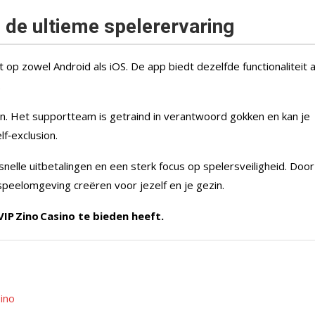
n de ultieme spelerervaring
 op zowel Android als iOS. De app biedt dezelfde functionaliteit a
.
oon. Het supportteam is getraind in verantwoord gokken en kan je
lf‑exclusion.
elle uitbetalingen en een sterk focus op spelersveiligheid. Door
 speelomgeving creëren voor jezelf en je gezin.
VIP Zino Casino te bieden heeft.
sino