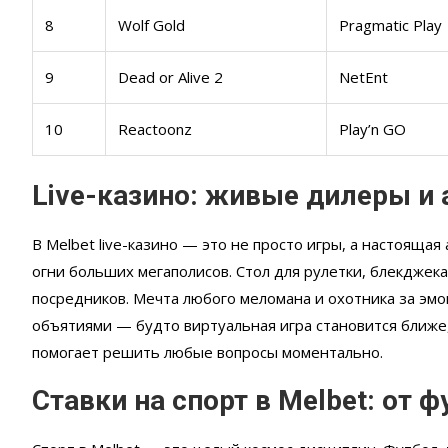
8
Wolf Gold
Pragmatic Play
9
Dead or Alive 2
NetEnt
10
Reactoonz
Play’n GO
Live-казино: живые дилеры и
В Melbet live-казино — это не просто игры, а настояща
огни больших мегаполисов. Стол для рулетки, блекджека
посредников. Мечта любого меломана и охотника за эмо
объятиями — будто виртуальная игра становится ближе,
помогает решить любые вопросы моментально.
Ставки на спорт в Melbet: от 