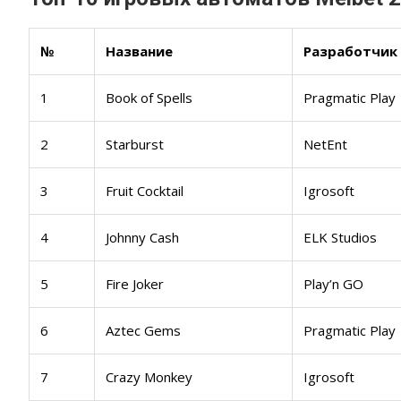
№
Название
Разработчик
1
Book of Spells
Pragmatic Play
2
Starburst
NetEnt
3
Fruit Cocktail
Igrosoft
4
Johnny Cash
ELK Studios
5
Fire Joker
Play’n GO
6
Aztec Gems
Pragmatic Play
7
Crazy Monkey
Igrosoft