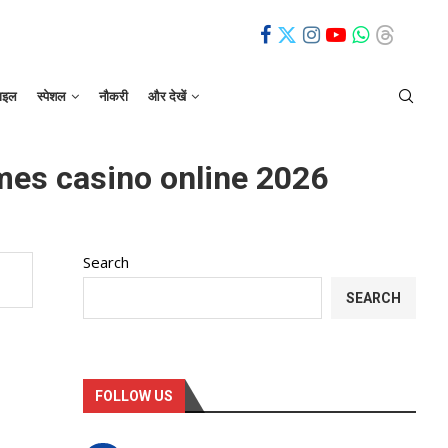
ाइल
स्पेशल
नौकरी
और देखें
es casino online 2026
Search
SEARCH
FOLLOW US