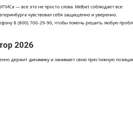
ПИСа — всё это не просто слова. Melbet соблюдает все
атеринбурга чувствовал себя защищённо и уверенно.
ефону 8 (800) 700-29-90, чтобы помочь решить любую проб
тор 2026
еренно держит динамику и занимает свою престижную позици