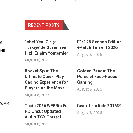
RECENT POSTS
а
1xbet Yeni Giriş:
F1® 25 Season Edition
Türkiye’de Güvenli ve
+Patch Torrent 2026
вив
Hızlı Erişim Yöntemleri
August 8, 2026
August 8, 2026
Rocket Spin: The
Golden Panda: The
Ultimate Quick‑Play
Pulse of Fast-Paced
Casino Experience for
Gaming
Players on the Move
August 8, 2026
August 8, 2026
нками
Toxic 2026 WEBRip Full
favorite article 201639
HD Uncut Updated
August 8, 2026
Audio TGX Torr𝐞nt
August 8, 2026