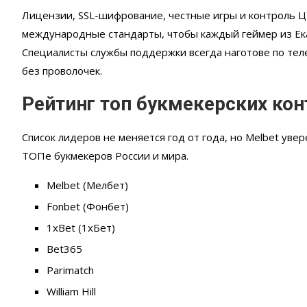
Лицензии, SSL-шифрование, честные игры и контроль ЦУ
международные стандарты, чтобы каждый геймер из Ек
Специалисты службы поддержки всегда наготове по тел
без проволочек.
Рейтинг топ букмекерских кон
Список лидеров не меняется год от года, но Melbet ув
ТОПе букмекеров России и мира.
Melbet (Мелбет)
Fonbet (Фонбет)
1xBet (1хБет)
Bet365
Parimatch
William Hill