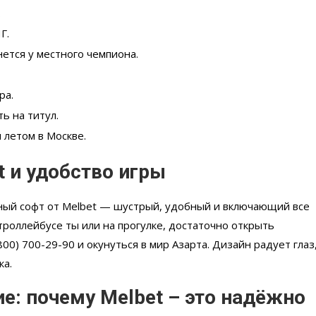
.
Г.
ется у местного чемпиона.
ра.
ь на титул.
 летом в Москве.
 и удобство игры
ный софт от Melbet — шустрый, удобный и включающий все
а троллейбусе ты или на прогулке, достаточно открыть
0) 700-29-90 и окунуться в мир Азарта. Дизайн радует глаз,
ка.
е: почему Melbet – это надёжно