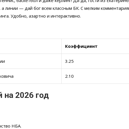
теннис, баскетбол и даже кёрлинг! Да-да, гости из Екатеринб
а линии — дай бог всем классным БК. C мелким комментария
инга. Удобно, азартно и интерактивно.
Коэффициент
ии
3.25
ковича
2.10
 на 2026 год
нство НБА.