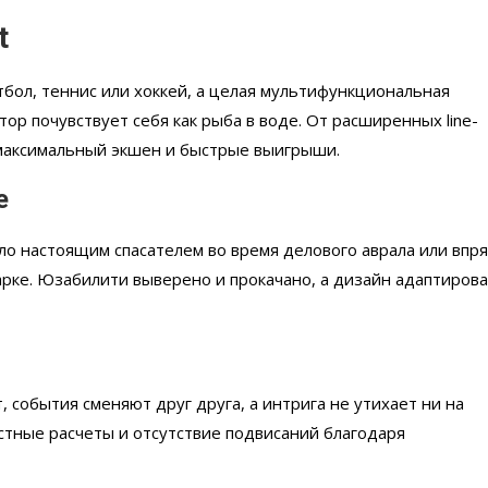
t
футбол, теннис или хоккей, а целая мультифункциональная
р почувствует себя как рыба в воде. От расширенных line-
 максимальный экшен и быстрые выигрыши.
е
о настоящим спасателем во время делового аврала или впр
парке. Юзабилити выверено и прокачано, а дизайн адаптиров
, события сменяют друг друга, а интрига не утихает ни на
стные расчеты и отсутствие подвисаний благодаря