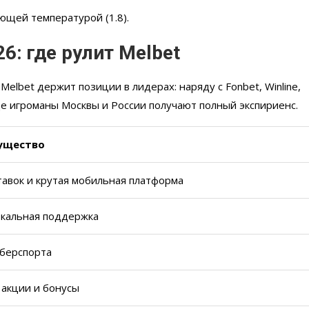
ющей температурой (1.8).
6: где рулит Melbet
elbet держит позиции в лидерах: наряду с Fonbet, Winline,
где игроманы Москвы и России получают полный экспириенс.
ущество
авок и крутая мобильная платформа
окальная поддержка
берспорта
акции и бонусы