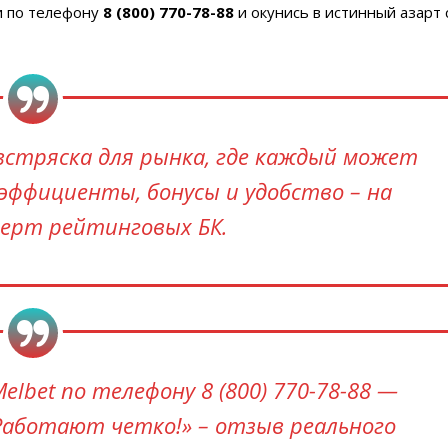
ни по телефону
8 (800) 770-78-88
и окунись в истинный азарт 
 встряска для рынка, где каждый может
эффициенты, бонусы и удобство – на
перт рейтинговых БК.
elbet по телефону 8 (800) 770-78-88 —
 Работают четко!» – отзыв реального