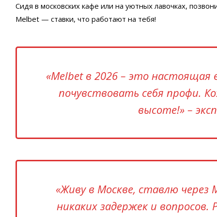
Сидя в московских кафе или на уютных лавочках, позво
Melbet — ставки, что работают на тебя!
«Melbet в 2026 – это настоящая
почувствовать себя профи. Ко
высоте!» – экс
«Живу в Москве, ставлю через M
никаких задержек и вопросов.