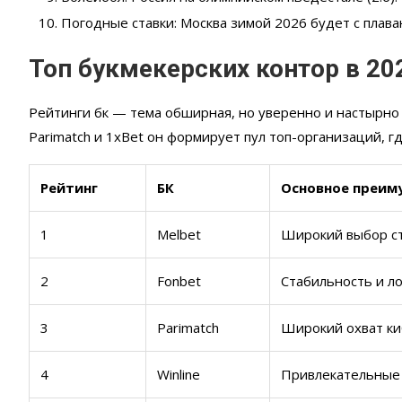
Погодные ставки: Москва зимой 2026 будет с плава
Топ букмекерских контор в 202
Рейтинги бк — тема обширная, но уверенно и настырно M
Parimatch и 1xBet он формирует пул топ-организаций, 
Рейтинг
БК
Основное преим
1
Melbet
Широкий выбор ст
2
Fonbet
Стабильность и л
3
Parimatch
Широкий охват ки
4
Winline
Привлекательные 