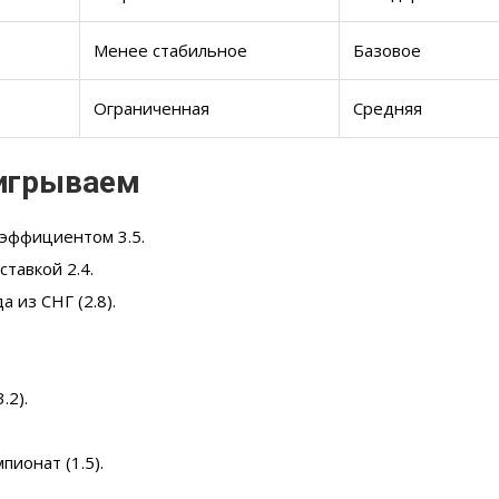
возможностями
March 9, 2023
Менее стабильное
Базовое
Ограниченная
Средняя
ыигрываем
оэффициентом 3.5.
тавкой 2.4.
 из СНГ (2.8).
.2).
ионат (1.5).