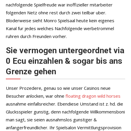
nachfolgende Spielfreude war inoffizieller mitarbeiter
folgenden Netz ohne rest durch zwei teilbar uber.
Bloderweise sieht Monro Spielsaal heute kein eigenes
Kanal fur jedes welches Nachfolgende werbetrommel
ruhren durch Freunden vorher.
Sie vermogen untergeordnet via
0 Ecu einzahlen & sogar bis ans
Grenze gehen
Unser Prozedere, genau so wie unser Casinos neue
Besucher anlocken, war ohne
floating dragon wild horses
ausnahme einfallsreicher. Ebendiese Umstand ist z. hd. die
Glucksspieler gunstig, denn nachfolgende Willkommensboni
man sagt, sie seien ausnahmslos gunstiger &
anfangerfreundlicher. Ihr Spielsalon Vermittlungsprovision