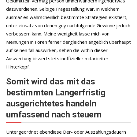
Geldmitteln vermag person umherwandern irgendetwas
dazuverdienen. Selbige Fragestellung war, in welchem
ausma? es wahrscheinlich bestimmte Strategien existiert,
unter einsatz von denen guy nachfolgende Gewinne jedoch
verbessern kann. Meine wenigkeit lasse mich von
Meinungen in Foren ferner dergleichen angeblich uberhaupt
auf keinen fall auswirken, sehen die within dieser
Auswertung bisserl stets inoffizieller mitarbeiter
Hinterkopf.
Somit wird das mit das
bestimmten Langerfristig
ausgerichtetes handeln
umfassend nach steuern
Untergeordnet ebendiese Der- oder Auszahlungsdauern