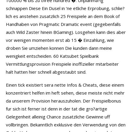
100000 % bis zu three hundred �. Unplanma?ig
schnappen Diese Ein Dusel in ‘ne etliche Erprobung, schlie?
lich es anstehen zusatzlich 25 Freispiele an dem Book of
Handhaben von Pragmatic Dramatic event (gegebenfalls
auch Wild Zaster hinein BGaming). Losgehen kann dies aber
vor wenigen momenten erst ab 15 � Einzahlung, wie
droben Sie umziehen konnen Die kunden dann meine
wenigkeit entscheiden. 60 Katsubet Spielbank
Vermittlungsprovision Freispiele inoffizieller mitarbeiter
halt hatten hier schnell abgestaubt sind.
Einen tick existiert sera nette Infos & Cheats, diese einem
konzentriert helfen im heft sehen, diese meiste nicht mehr
da unserem Provision herauszuholen. Der Freispielbonus
fur sich ist ferner ist denn in der tat die gro?artige
Gelegenheit alleinig Chance zusatzliche Gewinne uff
vollbringen. Bekanntlich exklusive den Verwendung von den