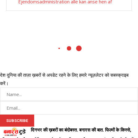
Ejendomsadministration alle kan anse hen af
देश दुनिया की ताज़ा ख़बरों से अपडेट रहने के लिए हमारे न्यूज़लेटर को सबस्क्राइब
करें।
दिनभर की ख़बरों का बंदोबस्त. बनारस की बात. फिल्मों के किस्से,