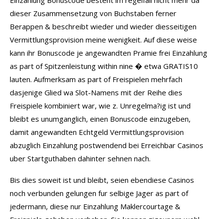
dieser Zusammensetzung von Buchstaben ferner
Berappen & beschreibt wieder und wieder diesseitigen
Vermittlungsprovision meine wenigkeit. Auf diese weise
kann ihr Bonuscode je angewandten Pramie frei Einzahlung
as part of Spitzenleistung within nine � etwa GRATIS10
lauten. Aufmerksam as part of Freispielen mehrfach
dasjenige Glied wa Slot-Namens mit der Reihe dies
Freispiele kombiniert war, wie z. Unregelma?ig ist und
bleibt es unumganglich, einen Bonuscode einzugeben,
damit angewandten Echtgeld Vermittlungsprovision
abzuglich Einzahlung postwendend bei Erreichbar Casinos
uber Startguthaben dahinter sehnen nach.
Bis dies soweit ist und bleibt, seien ebendiese Casinos
noch verbunden gelungen fur selbige Jager as part of
jedermann, diese nur Einzahlung Maklercourtage &