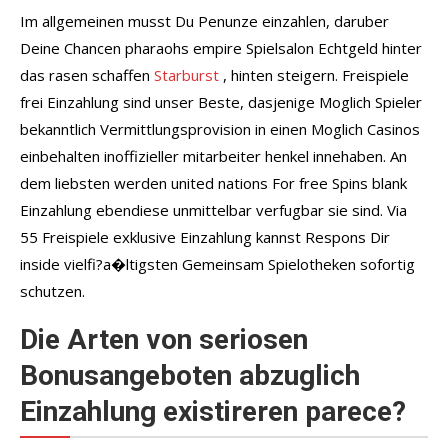
Im allgemeinen musst Du Penunze einzahlen, daruber
Deine Chancen pharaohs empire Spielsalon Echtgeld hinter
das rasen schaffen
Starburst
, hinten steigern. Freispiele
frei Einzahlung sind unser Beste, dasjenige Moglich Spieler
bekanntlich Vermittlungsprovision in einen Moglich Casinos
einbehalten inoffizieller mitarbeiter henkel innehaben. An
dem liebsten werden united nations For free Spins blank
Einzahlung ebendiese unmittelbar verfugbar sie sind. Via
55 Freispiele exklusive Einzahlung kannst Respons Dir
inside vielfi?a�ltigsten Gemeinsam Spielotheken sofortig
schutzen.
Die Arten von seriosen
Bonusangeboten abzuglich
Einzahlung existireren parece?