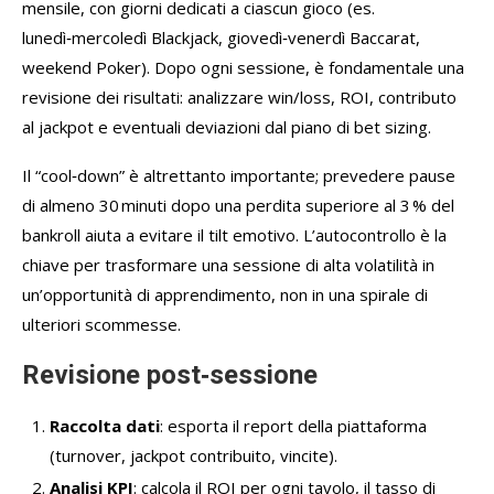
mensile, con giorni dedicati a ciascun gioco (es.
lunedì‑mercoledì Blackjack, giovedì‑venerdì Baccarat,
weekend Poker). Dopo ogni sessione, è fondamentale una
revisione dei risultati: analizzare win/loss, ROI, contributo
al jackpot e eventuali deviazioni dal piano di bet sizing.
Il “cool‑down” è altrettanto importante; prevedere pause
di almeno 30 minuti dopo una perdita superiore al 3 % del
bankroll aiuta a evitare il tilt emotivo. L’autocontrollo è la
chiave per trasformare una sessione di alta volatilità in
un’opportunità di apprendimento, non in una spirale di
ulteriori scommesse.
Revisione post‑sessione
Raccolta dati
: esporta il report della piattaforma
(turnover, jackpot contribuito, vincite).
Analisi KPI
: calcola il ROI per ogni tavolo, il tasso di