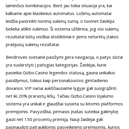
laiminčios kombinacijos. Bent jau tokia situacija yra, kai
kalbame apie klasikinius automatus. Lošimų automatai
leidžia pasirinkti norimą sukimų sumą, o tuomet žaidėjui
belieka atlikti sukimus. Ši sistema užtikrina, jog visi sukimų
rezultatai būtų visiškai atsitiktiniai ir jiems neturėtų įtakos
praėjusių sukimų rezultatai.
Bendrovės svetainė pasižymi gera navigacija, o patys slotai
yra suskirstyti į patogias kategorijas. Žaidėjai, kurie
pasiekia Gizbo.Casino legendos statusą, gauna unikalius
pasiūlymus, tokius kaip personalizuotos gimtadienio
dovanos. VIP nariai aukščiausiame lygyje gali susigrąžinti
net iki 20% prarastų lėšų. Tačiau Gizbo.Casino lojalumo
sistema yra unikali ir glaudžiai susieta su kitomis platformos
premijomis. Pavyzdžiui, pirmasis įnašas suteikia galimybę
gauti net 150 procentų premiją. Nauji žaidėjai gali
pasinaudoti patraukliomis pasveikinimo premijomis, kurios