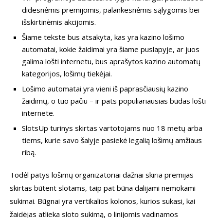
didesnėmis premijomis, palankesnėmis sąlygomis bei
išskirtinėmis akcijomis.
Šiame tekste bus atsakyta, kas yra kazino lošimo
automatai, kokie žaidimai yra šiame puslapyje, ar juos
galima lošti internetu, bus aprašytos kazino automatų
kategorijos, lošimų tiekėjai.
Lošimo automatai yra vieni iš paprasčiausių kazino
žaidimų, o tuo pačiu – ir pats populiariausias būdas lošti
internete.
SlotsUp turinys skirtas vartotojams nuo 18 metų arba
tiems, kurie savo šalyje pasiekė legalią lošimų amžiaus
ribą.
Todėl patys lošimų organizatoriai dažnai skiria premijas
skirtas būtent slotams, taip pat būna dalijami nemokami
sukimai. Būgnai yra vertikalios kolonos, kurios sukasi, kai
žaidėjas atlieka sloto sukimą, o linijomis vadinamos