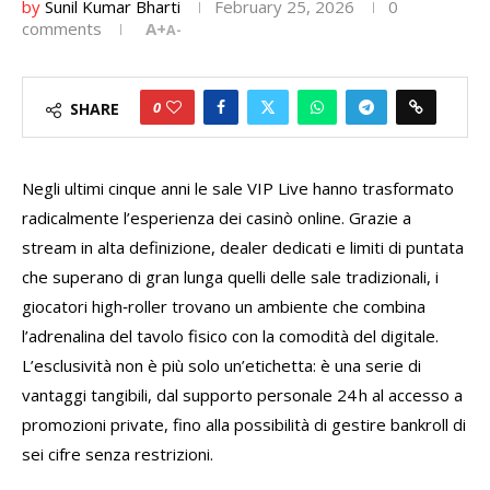
by
Sunil Kumar Bharti
February 25, 2026
0
comments
A+
A-
0
SHARE
Negli ultimi cinque anni le sale VIP Live hanno trasformato
radicalmente l’esperienza dei casinò online. Grazie a
stream in alta definizione, dealer dedicati e limiti di puntata
che superano di gran lunga quelli delle sale tradizionali, i
giocatori high‑roller trovano un ambiente che combina
l’adrenalina del tavolo fisico con la comodità del digitale.
L’esclusività non è più solo un’etichetta: è una serie di
vantaggi tangibili, dal supporto personale 24 h al accesso a
promozioni private, fino alla possibilità di gestire bankroll di
sei cifre senza restrizioni.