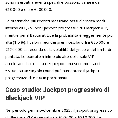
sono riservati a eventi speciali e possono variare da
€10 000 a oltre €500 000.
Le statistiche più recenti mostrano tassi di vincita medi
intorno all’1,2 % per i jackpot progressivi di Blackjack VIP,
mentre per il Baccarat Live la probabilità è leggermente più
alta (1,5 %). I valori medi dei premi oscillano fra €25 000 e
€120 000, a seconda della volatilità del gioco e del limite di
puntata. Le puntate minime più alte delle sale VIP
accelerano la crescita dei jackpot: una scommessa di
€5 000 su un singolo round può aumentare il jackpot
progressivo di €100 in pochi minuti.
Caso studio: Jackpot progressivo di
Blackjack VIP
Nel periodo gennaio‑dicembre 2023, il jackpot progressivo
di Blackjack VIP è passato da €50 000 a €210 000. La