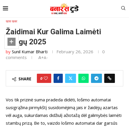
Home
»
Žaidimai Kur Galima Laimėti Pinigų 2025
खास खबर
Žaidimai Kur Galima Laimėti
Pinigų 2025
by
Sunil Kumar Bharti
February 26, 2026
0
comments
A+
A-
0
SHARE
Vos tik prizinė suma pradeda didėti, lošimo automatai
susigrąžina pirmykštį susidomėjimą jais ir žaidėjų azartas
vėl auga, sukurdamas didžiulį ažiotažą dėl galimybės laimėti
stambų prizą. Be to, vaizdo lošimo automatai dar garsūs