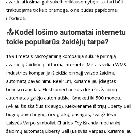
azartiniai lošimai gali sukelti priklausomybę ir tai turi būti
traktuojama tik kaip pramoga, o ne būdas papildomai
užsidirbti.
Kodėl lošimo automatai internetu
tokie populiarūs žaidėjų tarpe?
1994 metais Microgaming kompanija sukūrė pirmąją
azartinių žaidimų platformą internete. Metais vėliau WMS
Industries kompanija išleidžia pirmąjį vaizdo žaidimų
automatą pavadinimu Reel ‘Em, kuriame jau įdiegtas
bonusų raundas. Elektromechanikos dėka šis žaidimų
automatas galėjo automatiškai išmokėti iki 500 monetų
(vėliau šis skaičius tik augo). Kiekviename iš trijų Liberty Bell
būgnų buvo būgnų, čirvų, pikų, pasagos, žvaigždės ir
Laisvės Varpo simboliai. Charles Fey išranda mechaninį
žaidimų automatą Liberty Bell (Laisvės Varpas), kuriame jau