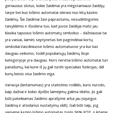
geriausius slotus, kokie žaidimai yra mėgstamiausi žaidėjų
tarpe bei kuo lošimo automatai skiriasi nuo kitų kazino
žaidimų. Šie žaidimai žavi paprastumu, nesudėtingomis
taisyklėmis ir išsiskiria tuo, kad juose žaidėjai mato jau
klasika tapusius lošimo automatų simbolius – dažniausiai tai
yra vaisiai, laimės septynetas bei pagrindiniai kortų
simboliai.Vaizdiniuose lošimo automatuose yra kur kas
daugiau veiksmo, todėl populiariųjų žaidimų šioje
kategorijoje yra daugiau. Nors neretai lošimo automatai turi
panašumų, kai kurie iš jų gali turėti specialias funkcijas, dėl
kurių keisis visa žaidimo eiga.
Variacija (kintamumas) yra statistinis rodiklis, kuris nurodo,
kaip dažnai ir kokio dydžio laimėjimų galima tikėtis. Jis gali
būti pateikiamas žaidimo aprašyme arba jau įsijungus
žaidimą ir atsidarius nustatymų skiltį. Gali būti taip, jog
viename kazino lošimo automatas turės 96% RTP, o kitame