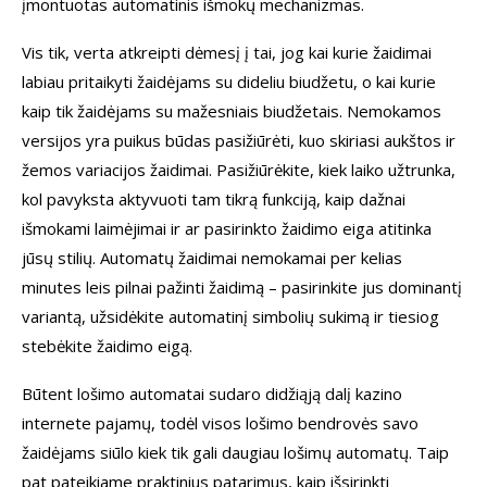
įmontuotas automatinis išmokų mechanizmas.
Vis tik, verta atkreipti dėmesį į tai, jog kai kurie žaidimai
labiau pritaikyti žaidėjams su dideliu biudžetu, o kai kurie
kaip tik žaidėjams su mažesniais biudžetais. Nemokamos
versijos yra puikus būdas pasižiūrėti, kuo skiriasi aukštos ir
žemos variacijos žaidimai. Pasižiūrėkite, kiek laiko užtrunka,
kol pavyksta aktyvuoti tam tikrą funkciją, kaip dažnai
išmokami laimėjimai ir ar pasirinkto žaidimo eiga atitinka
jūsų stilių. Automatų žaidimai nemokamai per kelias
minutes leis pilnai pažinti žaidimą – pasirinkite jus dominantį
variantą, užsidėkite automatinį simbolių sukimą ir tiesiog
stebėkite žaidimo eigą.
Būtent lošimo automatai sudaro didžiąją dalį kazino
internete pajamų, todėl visos lošimo bendrovės savo
žaidėjams siūlo kiek tik gali daugiau lošimų automatų. Taip
pat pateikiame praktinius patarimus, kaip išsirinkti