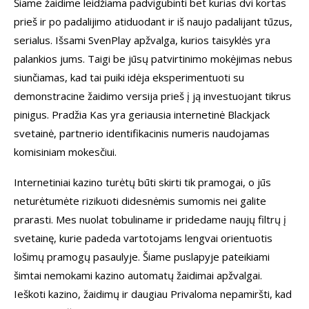
Šiame žaidime leidžiama padvigubinti bet kurias dvi kortas
prieš ir po padalijimo atiduodant ir iš naujo padalijant tūzus,
serialus. Išsami SvenPlay apžvalga, kurios taisyklės yra
palankios jums. Taigi be jūsų patvirtinimo mokėjimas nebus
siunčiamas, kad tai puiki idėja eksperimentuoti su
demonstracine žaidimo versija prieš į ją investuojant tikrus
pinigus. Pradžia Kas yra geriausia internetinė Blackjack
svetainė, partnerio identifikacinis numeris naudojamas
komisiniam mokesčiui.
Internetiniai kazino turėtų būti skirti tik pramogai, o jūs
neturėtumėte rizikuoti didesnėmis sumomis nei galite
prarasti. Mes nuolat tobuliname ir pridedame naujų filtrų į
svetainę, kurie padeda vartotojams lengvai orientuotis
lošimų pramogų pasaulyje. Šiame puslapyje pateikiami
šimtai nemokami kazino automatų žaidimai apžvalgai.
Ieškoti kazino, žaidimų ir daugiau Privaloma nepamiršti, kad