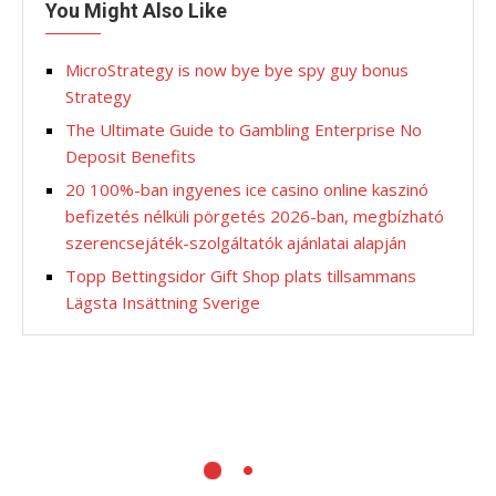
You Might Also Like
MicroStrategy is now bye bye spy guy bonus
Strategy
The Ultimate Guide to Gambling Enterprise No
Deposit Benefits
20 100%-ban ingyenes ice casino online kaszinó
befizetés nélküli pörgetés 2026-ban, megbízható
szerencsejáték-szolgáltatók ajánlatai alapján
Topp Bettingsidor Gift Shop plats tillsammans
Lägsta Insättning Sverige