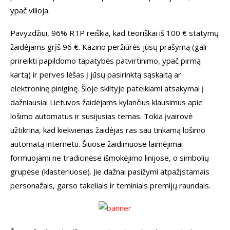
ypač vilioja.
Pavyzdžiui, 96% RTP reiškia, kad teoriškai iš 100 € statymų
žaidėjams grįš 96 €. Kazino peržiūrės jūsų prašymą (gali
prireikti papildomo tapatybės patvirtinimo, ypač pirmą
kartą) ir perves lėšas į jūsų pasirinktą sąskaitą ar
elektroninę piniginę. Šioje skiltyje pateikiami atsakymai į
dažniausiai Lietuvos žaidėjams kylančius klausimus apie
lošimo automatus ir susijusias temas. Tokia įvairovė
užtikrina, kad kiekvienas žaidėjas ras sau tinkamą lošimo
automatą internetu. Šiuose žaidimuose laimėjimai
formuojami ne tradicinėse išmokėjimo linijose, o simbolių
grupėse (klasteriuose). Jie dažnai pasižymi atpažįstamais
personažais, garso takeliais ir teminiais premijų raundais.